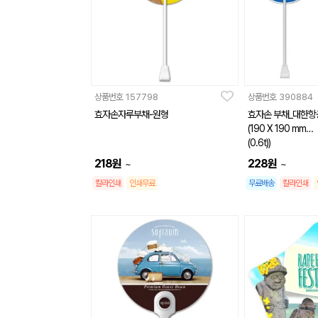
상품번호
157798
상품번호
390884
효자손자루부채-원형
효자손 부채_대한항
(190 X 190 mm
(0.6t))
218
원
228
원
~
~
칼라인쇄
인쇄무료
무료배송
칼라인쇄