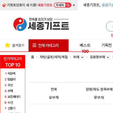
×
세종기프트,
공공기
기프트인포
의 새 이름!
세종기프트
자세히
베스트
기획전
전체 카테고리
즐겨찾기
100
홈
차량/골프/레저/계절
부채
응용형부채
인기카테고리
TOP 10
1
에코백
2
텀블러
3
우산
전체
원형/파도 판촉부채
4
부채
5
보조배터리
살부채
왕부채
6
수건
7
선풍기