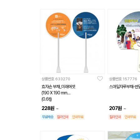
상품번호
633270
상품번호
157776
효자손 부채_미래에셋
스마일자루부채-반
(190 X 190 mm
(0.6t))
228
원
207
원
~
~
무료배송
칼라인쇄
인쇄무료
칼라인쇄
인쇄무료