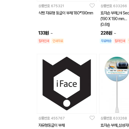
상품번호
675321
상품번호
633266
식빵 자유형 둥글이 부채 180*190mm
효자손 부채_Hi Seo
(190 X 190 mm
(0.6t))
133
원
228
원
~
~
칼라인쇄
인쇄무료
무료배송
칼라인쇄
상품번호
455767
상품번호
633268
자유형둥글이 부채
효자손 부채_삼성자