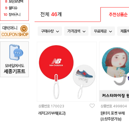
8
보온보냉백
9
물티슈
전체
46
개
추천상품순
10
장바구니
대박머니
₩
구매수량
가격검색
무료제공
제품
COUPON
SHOP
모바일에서도
세종기프트
상품번호
170023
상품번호
499804
레저고리부채(로고)
원터치 포켓 부채
(소량주문가능)