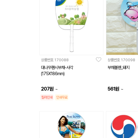
상품번호
170088
상품번호
170098
대나무팬시부채-사각
부채볼펜_돼지
(175X186mm)
207
원
561
원
~
~
칼라인쇄
인쇄무료