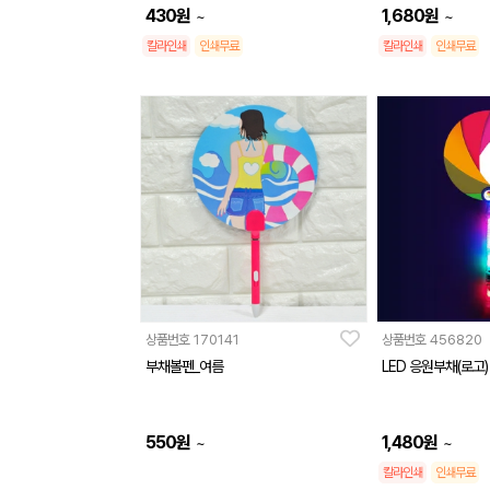
430
원
1,680
원
~
~
칼라인쇄
인쇄무료
칼라인쇄
인쇄무료
상품번호
170141
상품번호
456820
부채볼펜_여름
LED 응원부채(로고)
550
원
1,480
원
~
~
칼라인쇄
인쇄무료