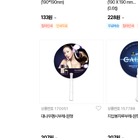
(190*190mm)
(190 X 190 mm
(0.6t))
133
원
228
원
~
~
칼라인쇄
인쇄무료
무료배송
칼라인쇄
상품번호
170051
상품번호
157788
대나무팬시부채-원형
지압봉자루부채-원
207
원
207
원
~
~