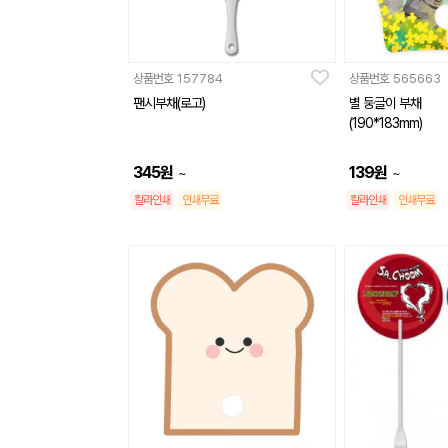
상품번호
157784
상품번호
565663
팬시부채(로고)
별 둥글이 부채
(190*183mm)
345
원
139
원
~
~
칼라인쇄
인쇄무료
칼라인쇄
인쇄무료