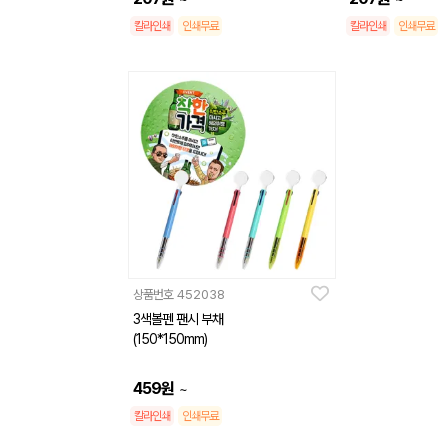
칼라인쇄
인쇄무료
칼라인쇄
인쇄무료
상품번호
452038
3색볼펜 팬시 부채
(150*150mm)
459
원
~
칼라인쇄
인쇄무료