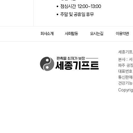
점심시간 12:00~13:00
주말 및 공휴일 휴무
회사소개
사회활동
오시는길
이용약관
세종기프트
본사 : 
파주 공장
대표번호 :
통신판매신
건강기능식
Copyrig