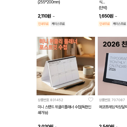
(255*200mm)
식
(단박)
(260*190mm)
2,110
원
1,650
원
~
~
인쇄무료
케이스무료
인쇄무료
케이스무료
상품번호
831452
상품번호
707087
미니 스탠드 위클리플래너 수첩(독판인
에코프레임 탁상달력
쇄가능)
3,020
원
2,540
원
~
~