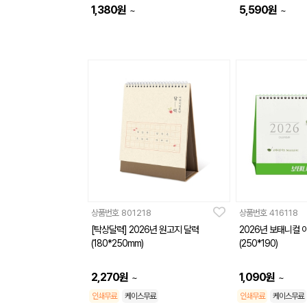
1,380
원
5,590
원
~
~
상품번호
801218
상품번호
416118
[탁상달력] 2026년 원고지 달력
2026년 보태니컬 
(180*250mm)
(250*190)
2,270
원
1,090
원
~
~
인쇄무료
케이스무료
인쇄무료
케이스무료