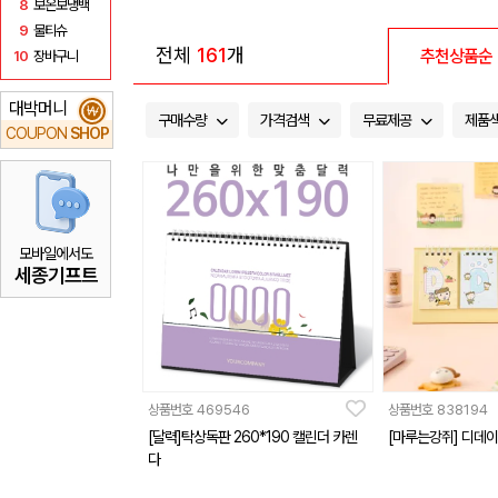
8
보온보냉백
9
물티슈
전체
161
개
추천상품순
10
장바구니
대박머니
₩
구매수량
가격검색
무료제공
제품
COUPON
SHOP
모바일에서도
세종기프트
상품번호
469546
상품번호
838194
[달력]탁상독판 260*190 캘린더 카렌
[마루는강쥐] 디데
다