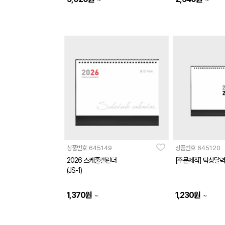
상품번호
645149
상품번호
645120
2026 스케줄캘린더
[주문제작] 탁상달력 
(JS-1)
1,370
원
1,230
원
~
~