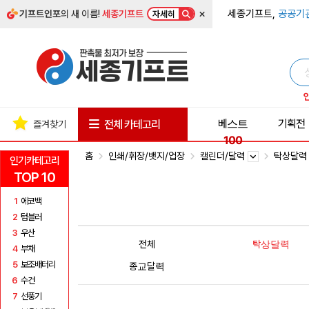
×
세종기프트,
공공기
기프트인포
의 새 이름!
세종기프트
자세히
베스트
기획전
전체 카테고리
즐겨찾기
100
홈
인쇄/휘장/뱃지/업장
캘린더/달력
탁상달
인기카테고리
TOP 10
1
에코백
2
텀블러
3
우산
전체
탁상달력
4
부채
5
보조배터리
종교달력
6
수건
7
선풍기