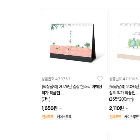
상품번호
473763
상품번호
473006
[탁상달력] 2026년 일상 한조각 이해정
[탁상달력] 2026
작가 작품집
상희 작가 작품집
(단박)
(255*200mm)
(260*190mm)
1,650
원
2,110
원
~
~
인쇄무료
케이스무료
인쇄무료
케이스무료