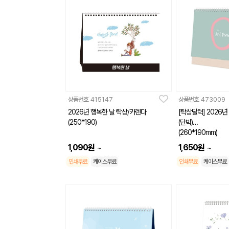
상품번호
415147
상품번호
473009
2026년 행복한 날 탁상/카렌다
[탁상달력] 2026
(250*190)
(단박)
(260*190mm)
1,090
원
1,650
원
~
~
인쇄무료
케이스무료
인쇄무료
케이스무료