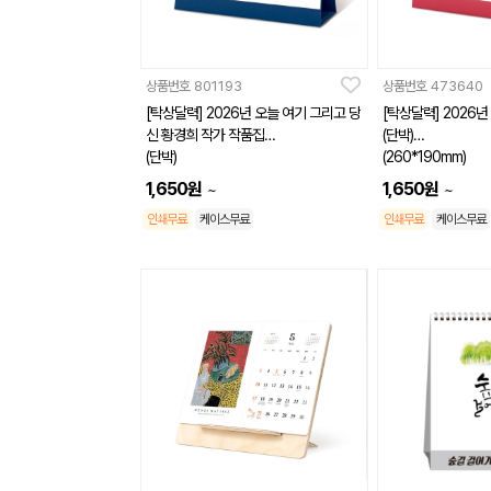
상품번호
801193
상품번호
473640
[탁상달력] 2026년 오늘 여기 그리고 당
[탁상달력] 2026
신 황경희 작가 작품집
(단박)
(단박)
(260*190mm)
(260*190mm)
1,650
원
1,650
원
~
~
인쇄무료
케이스무료
인쇄무료
케이스무료