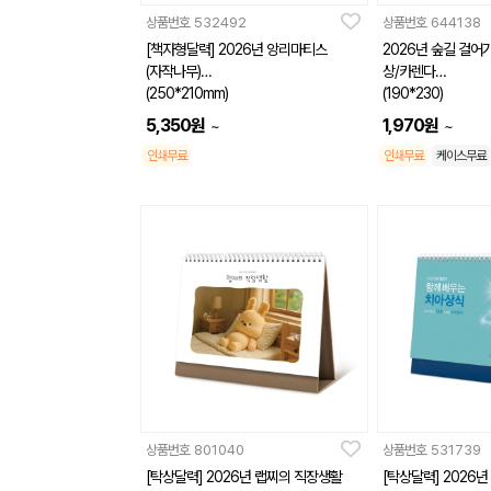
상품번호
532492
상품번호
644138
[책자형달력] 2026년 앙리마티스
2026년 숲길 걸어
(자작나무)
상/카렌다
(250*210mm)
(190*230)
5,350
원
1,970
원
~
~
인쇄무료
인쇄무료
케이스무료
상품번호
801040
상품번호
531739
[탁상달력] 2026년 랩찌의 직장생활
[탁상달력] 2026