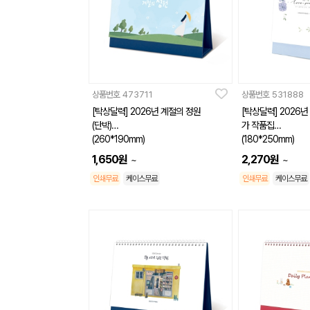
상품번호
473711
상품번호
531888
[탁상달력] 2026년 계절의 정원
[탁상달력] 2026년
(단박)
가 작품집
(260*190mm)
(180*250mm)
1,650
원
2,270
원
~
~
인쇄무료
케이스무료
인쇄무료
케이스무료