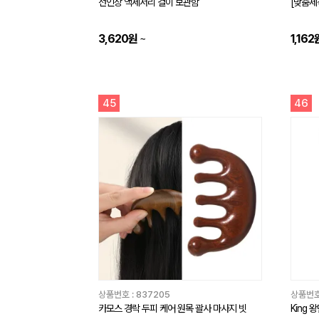
선인장 액세서리 걸이 보관함
[맞춤제
3,620원
~
1,162
45
46
상품번호 :
837205
상품번호
카모스 경락 두피 케어 원목 괄사 마사지 빗
King 