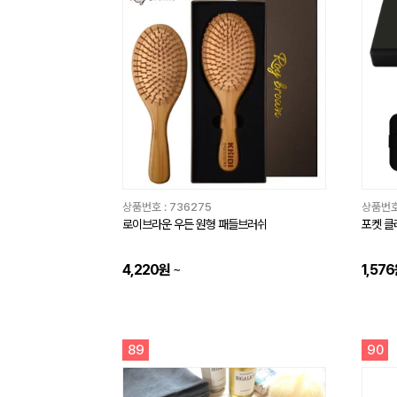
상품번호 :
736275
상품번호
로이브라운 우든 원형 패들브러쉬
포켓 클
4,220원
~
1,57
89
90