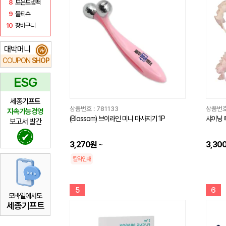
8
보온보냉백
9
물티슈
10
장바구니
대박머니
₩
COUPON
SHOP
ESG
세종기프트
상품번호 :
781133
상품번호
지속가능경영
(Blossom) 브이라인 미니 마사지기 1P
샤이닝 
보고서 발간
✔
3,270원
~
3,30
칼라인쇄
5
6
모바일에서도
세종기프트