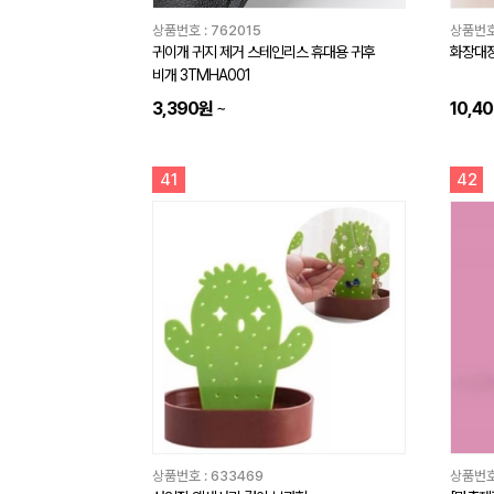
상품번호 :
762015
상품번호
귀이개 귀지 제거 스테인리스 휴대용 귀후
화장대정
비개 3TMHA001
3,390원
~
10,4
41
42
상품번호 :
633469
상품번호