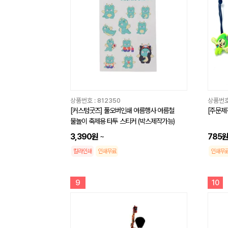
상품번호 :
812350
상품번호
[커스텀굿즈] 풀오버인쇄 여름행사 여름철
[주문제작
물놀이 축제용 타투 스티커 (박스제작가능)
3,390원
~
785
칼라인쇄
인쇄무료
인쇄무
9
10