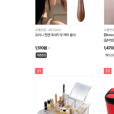
상품번호 :
837203
상품번호
도이니 천연 마사지 빗 머리 괄사
(Blos
(갈비빗)
1,510원
~
1,47
쿠폰증정
케이스
21
22