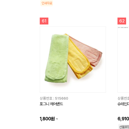
인쇄무료
61
62
상품번호 :
515660
상품번호
포그니 헤어밴드
슈테인더
1,800원
~
6,91
선물포