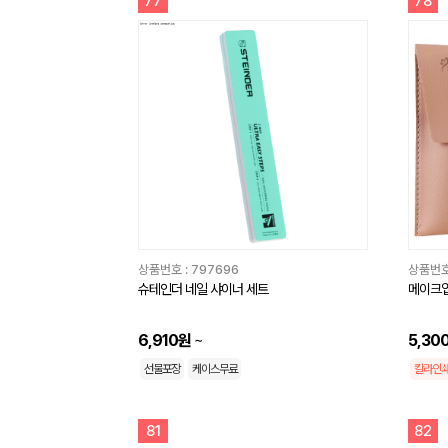
77
78
상품번호 :
797696
상품번호
슈테인더 네일 샤이너 세트
메이크업
6,910원
~
5,30
선물포장
케이스무료
칼라인
81
82