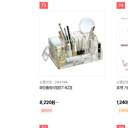
73
74
상품번호 :
264198
상품번호
화장품정리함(ST-823)
포켓 기
8,220원
~
1,24
칼라인쇄
인쇄무