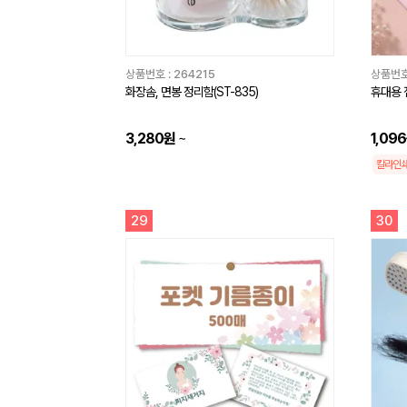
상품번호 :
264215
상품번호
화장솜, 면봉 정리함(ST-835)
휴대용 
3,280원
~
1,09
칼라인
29
30