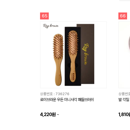
65
66
상품번호 :
736276
상품번호
로이브라운 우든 미니사각 패들브러쉬
발 각질
4,220원
~
1,810