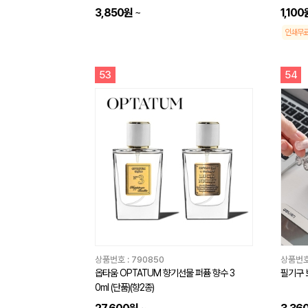
3,850원
~
1,100
인쇄무
53
54
상품번호 :
790850
상품번호
옵타움 OPTATUM 향기선물 퍼퓸 향수 3
필기구 
0ml (단품)(향2종)
~