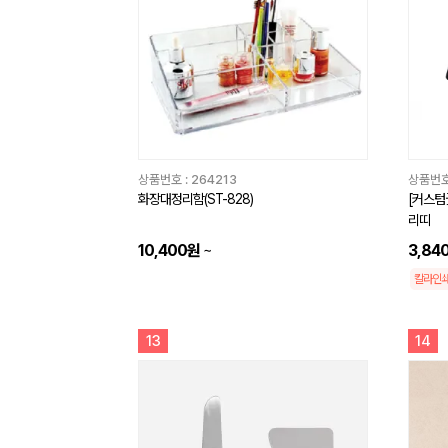
상품번호 :
264213
상품번호
화장대정리함(ST-828)
[커스텀
리띠
10,400원
~
3,84
칼라인
13
14