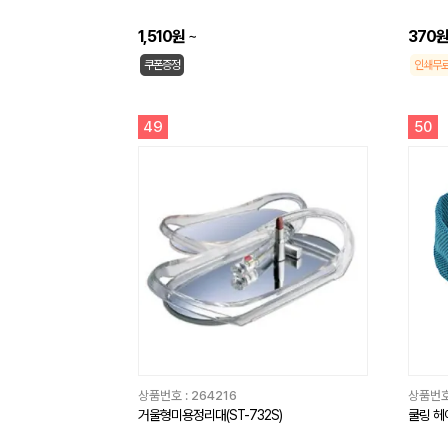
1,510원
~
370
쿠폰증정
인쇄무
49
50
상품번호 :
264216
상품번호
거울형미용정리대(ST-732S)
쿨링 헤