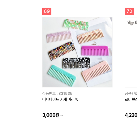
69
70
상품번호 :
831935
상품번호
아세테이트 자개 머리 빗
로이브라
3,000원
~
4,22