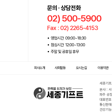
문의 · 상담전화
02) 500-5900
Fax : 02) 2265-4153
영업시간 09:00~18:30
점심시간 12:00~13:00
주말 및 공휴일 휴무
회사소개
사회활동
오시는길
이용약관
세종기프트
본사 : 
파주 공장
대표번호 :
통신판매신
건강기능식