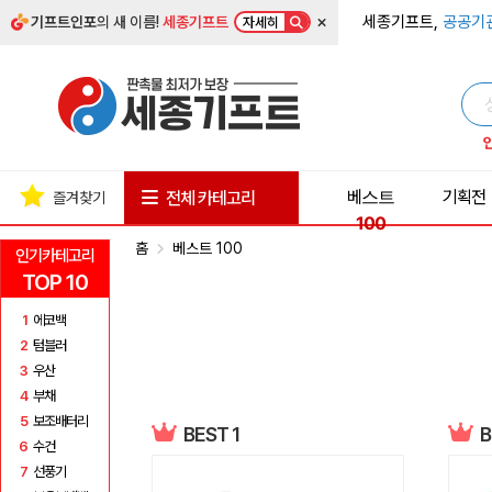
×
세종기프트,
공공기
기프트인포
의 새 이름!
세종기프트
자세히
베스트
기획전
전체 카테고리
즐겨찾기
100
홈
베스트 100
인기카테고리
TOP 10
1
에코백
2
텀블러
3
우산
4
부채
5
보조배터리
BEST 1
B
6
수건
7
선풍기