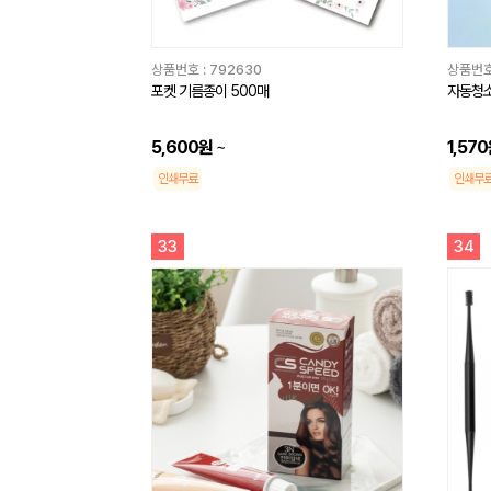
상품번호 :
792630
상품번호
포켓 기름종이 500매
자동청소
5,600원
~
1,57
인쇄무료
인쇄무
33
34