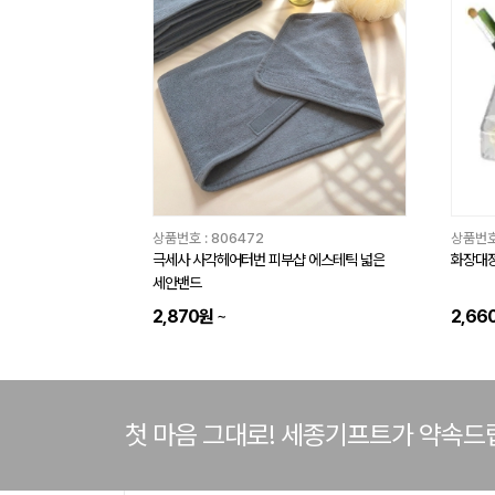
상품번호 :
806472
상품번호
극세사 사각헤어터번 피부샵 에스테틱 넓은
화장대정
세안밴드
2,870원
~
2,66
첫 마음 그대로! 세종기프트가 약속드