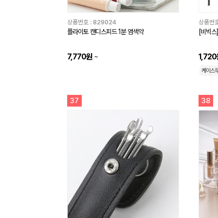
상품번호 :
829024
상품번호
플라이토 캔디스피드 1분 염색약
[비빅스
7,770원
~
1,72
케이스
37
38