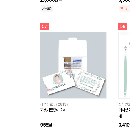
27,600원
3,36
선물포장
칼라인
57
58
상품번호 :
728137
상품번호
포켓기름종이 2호
귀지청소
개
955원
~
3,41