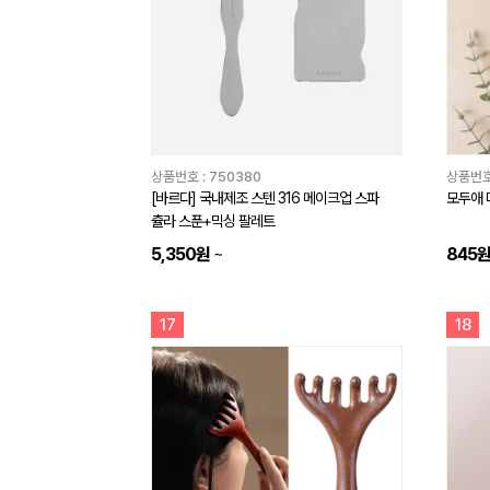
상품번호 :
750380
상품번호
[바르다] 국내제조 스텐 316 메이크업 스파
모두애 
츌라 스푼+믹싱 팔레트
5,350원
~
845
17
18