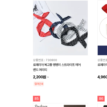
상품번호 :
730800
상품번호
로페리아 복고풍 땡땡이 스트라이프 헤어
로페리아
밴드 머리띠
2,200원
~
4,96
칼라인쇄
85
86