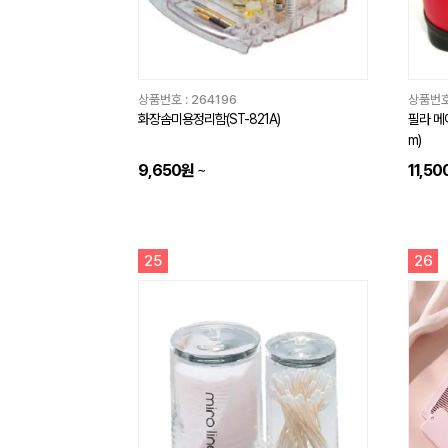
상품번호 :
264196
상품번호
화장솜미용정리함(ST-821A)
필라 메이
m)
9,650원
~
11,5
25
26