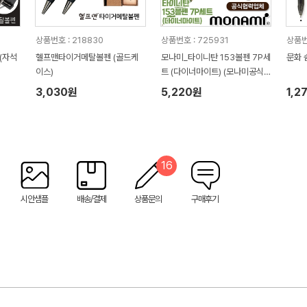
상품번호 : 218830
상품번호 : 725931
상품번
(자석
헬프맨타이거메탈볼펜 (골드케
모나미_타이니탄 153볼펜 7P세
문화 
이스)
트 (다이너마이트) (모나미공식
협력업체)
3,030원
5,220원
1,2
16
시안샘플
배송/결제
상품문의
구매후기