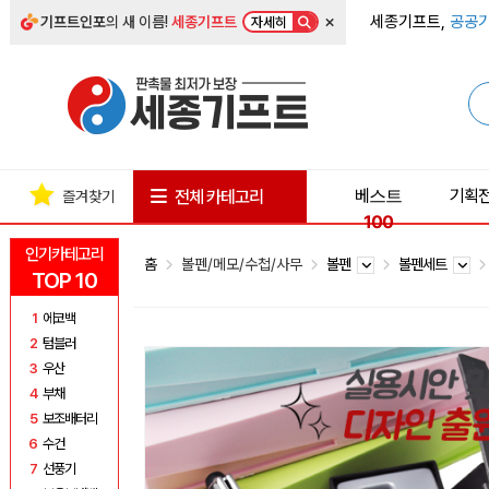
×
세종기프트,
공공기
기프트인포
의 새 이름!
세종기프트
자세히
베스트
기획
전체 카테고리
즐겨찾기
100
인기카테고리
홈
볼펜/메모/수첩/사무
볼펜
볼펜세트
TOP 10
1
에코백
2
텀블러
3
우산
4
부채
5
보조배터리
6
수건
7
선풍기