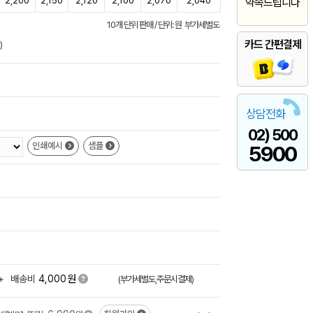
2,200
2,150
2,120
2,100
2,070
2,040
약속드립니다
10개 단위 판매 / 단위: 원 부가세별도
카드 간편결제
)
상담전화
02) 500
인쇄예시
샘플
5900
원
+
배송비
4,000
(부가세별도,주문시결제)