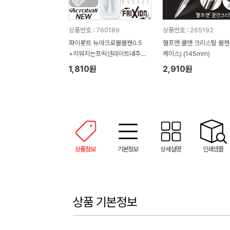
상품번호 : 760189
상품번호 : 265192
파이롯트 뉴아크로볼볼펜0.5
헬프맨 쿨맨 크리스탈 볼펜
+지워지는프릭션라이트내추럴
케이스) (145mm)
형광펜세트
1,810원
2,910원
상품정보
기본정보
상세설명
인쇄샘플
상품 기본정보