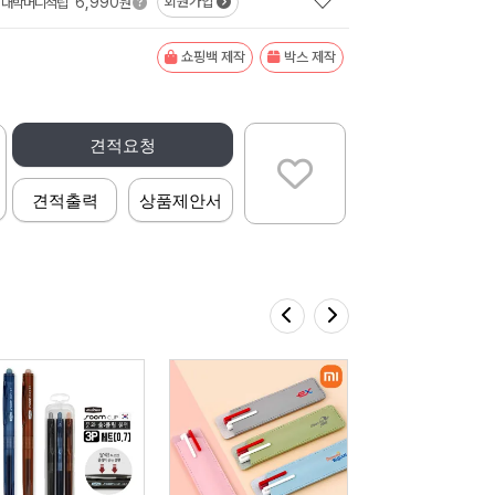
6,990
회원가입
대박머니적립
원
쇼핑백 제작
박스 제작
견적요청
견적출력
상품제안서