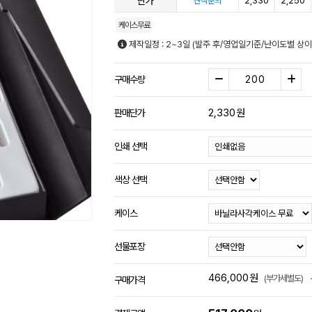
단가
2,330
2,250
견적문의
케이스무료
제작일정 : 2~3일 (발주 후/영업일기준/난이도별 상이
구매수량
2,330
원
판매단가
인쇄 선택
색상 선택
케이스
선물포장
466,000
원
(부가세별도)
구매가격