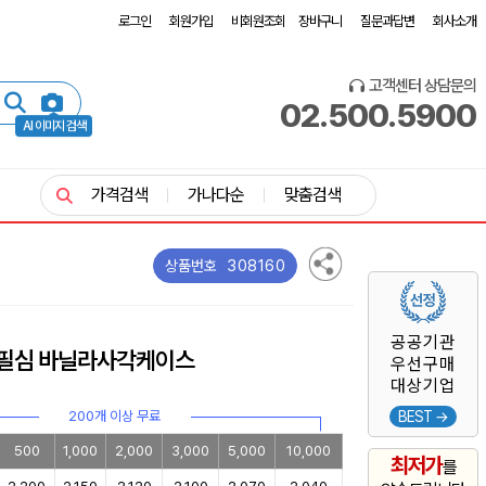
로그인
회원가입
비회원조회
장바구니
질문과답변
회사소개
고객센터 상담문의
02.500.5900
AI 이미지 검색
가격검색
가나다순
맞춤검색
308160
상품번호
공공기관
필심 바닐라사각케이스
우선구매
대상기업
200개 이상 무료
BEST →
500
1,000
2,000
3,000
5,000
10,000
최저가
를