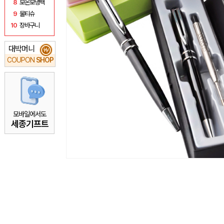
8
보온보냉백
9
물티슈
10
장바구니
대박머니
₩
COUPON
SHOP
모바일에서도
세종기프트