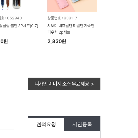
호 : 852943
상품번호 : 838117
숨 클립 볼펜 3P세트(0.7)
샤오미 내츄럴펜 미겔펜 가죽펜
파우치 2p세트
70원
2,830원
디자인 이미지 소스 무료제공 >
견적요청
시안등록