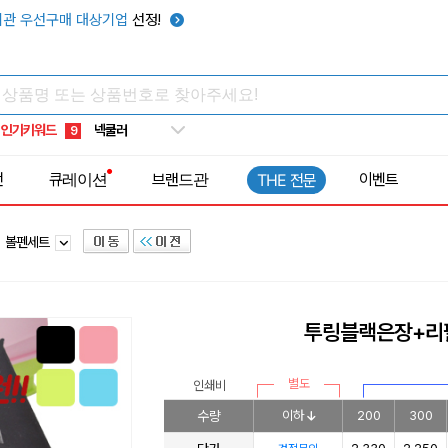
키캡
5
관 우선구매 대상기업
선정!
우산
6
텀블러
7
쿨토시
8
인기키워드
넥쿨러
9
타포린가방
10
전
큐레이션
브랜드관
이벤트
THE 전문
선풍기
1
볼펜세트
투링블랙은장+리
별도
인쇄비
수량
이하
200
300