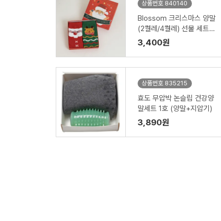
상품번호 840140
Blossom 크리스마스 양말
(2켤레/4켤레) 선물 세트
(성인용/아동용)
3,400원
상품번호 835215
효도 무압박 논슬립 건강양
말세트 1호 (양말+지압기)
3,890원