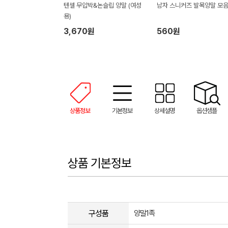
텐셀 무압박&논슬립 양말 (여성
남자 스니커즈 발목양말 모
용)
3,670원
560원
상품정보
기본정보
상세설명
옵션샘플
상품 기본정보
구성품
양말1족