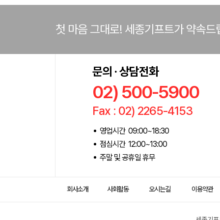
첫 마음 그대로! 세종기프트가 약속드
문의 · 상담전화
02) 500-5900
Fax : 02) 2265-4153
영업시간 09:00~18:30
점심시간 12:00~13:00
주말 및 공휴일 휴무
회사소개
사회활동
오시는길
이용약관
세종기프트