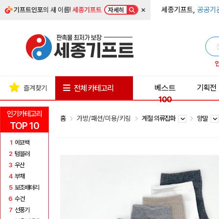
×
세종기프트,
공공기
기프트인포
의 새 이름!
세종기프트
자세히
베스트
기획전
전체 카테고리
즐겨찾기
100
인기카테고리
홈
가방/패션/미용/키링
계절 의류잡화
양말
TOP 10
1
에코백
2
텀블러
3
우산
4
부채
5
보조배터리
6
수건
7
선풍기