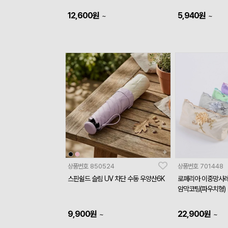
12,600
원
5,940
원
~
~
상품번호
850524
상품번호
701448
스핀쉴드 슬림 UV 차단 수동 우양산6K
로페리아 이중망사레
암막코팅(파우치형)
9,900
원
22,900
원
~
~