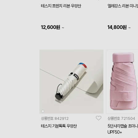
테스지 프렌치 리본 우양산
엘레강스 리본 미니
12,600
원
14,800
원
~
~
상품번호
842912
상품번호
721504
테스지 기분톡톡 우양산
5단사각캡슐 초미니
UPF50+