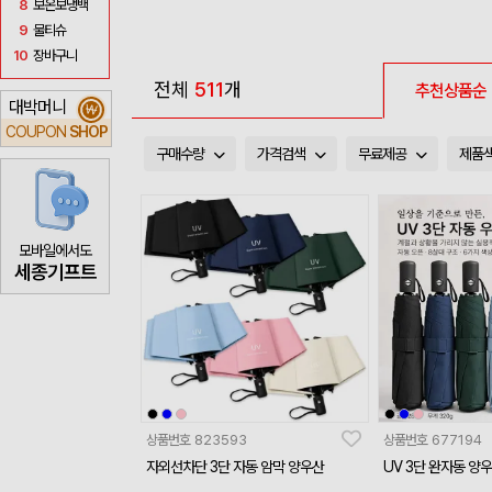
8
보온보냉백
9
물티슈
10
장바구니
전체
511
개
추천상품순
대박머니
₩
COUPON
SHOP
구매수량
가격검색
무료제공
제품
모바일에서도
세종기프트
상품번호
823593
상품번호
677194
자외선차단 3단 자동 암막 양우산
UV 3단 완자동 양