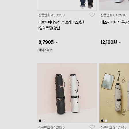
상품번호
453258
상품번호
842918
아놀드파마양산_엠보레이스양산
테스지 데이지 우양
(암막코팅) 양산
8,790
원
12,100
원
~
~
케이스무료
상품번호
842925
상품번호
847740