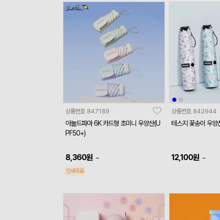
상품번호
847189
상품번호
842944
아놀드파마 6K 카드형 초미니 우양산(U
테스지 꽃송이 우양
PF50+)
8,360
원
12,100
원
~
~
인쇄무료