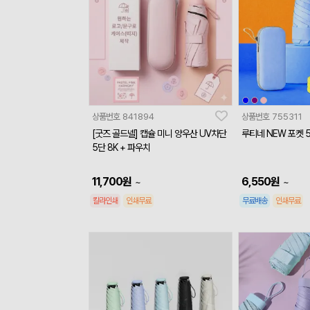
상품번호
841894
상품번호
755311
[굿즈 골드넬] 캡슐 미니 양우산 UV차단
루티네 NEW 포켓 
5단 8K + 파우치
11,700
원
6,550
원
~
~
칼라인쇄
인쇄무료
무료배송
인쇄무료