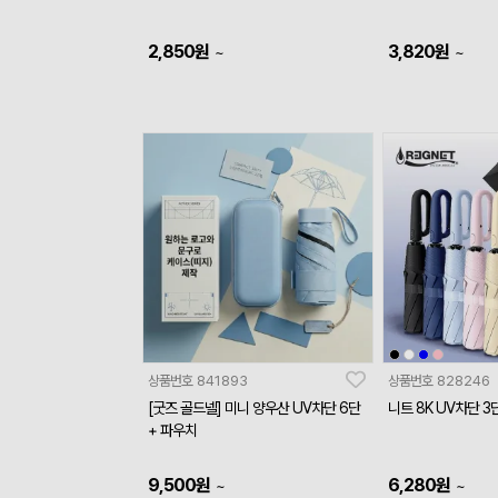
2,850
원
3,820
원
~
~
상품번호
841893
상품번호
828246
[굿즈 골드넬] 미니 양우산 UV차단 6단
니트 8K UV차단 
+ 파우치
9,500
원
6,280
원
~
~