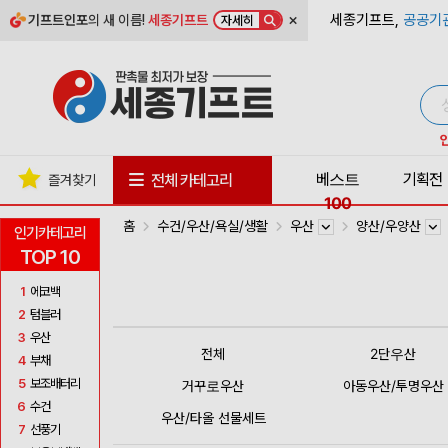
×
세종기프트,
공공기
기프트인포
의 새 이름!
세종기프트
자세히
베스트
기획전
전체 카테고리
즐겨찾기
100
홈
수건/우산/욕실/생활
우산
양산/우양산
인기카테고리
TOP 10
1
에코백
2
텀블러
3
우산
전체
2단우산
4
부채
5
보조배터리
거꾸로우산
아동우산/투명우산
6
수건
우산/타올 선물세트
7
선풍기