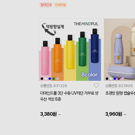
칼라인쇄
인쇄무료
상품번호
831329
상품번호
823605
더마인드풀 3단 수동 UV차단 거꾸로 양
초경량 원형 캡슐우
우산 색상 8종
3,380
원
3,960
원
~
~