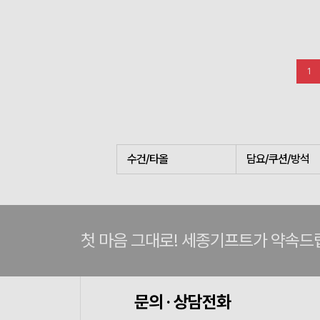
1
수건/타올
담요/쿠션/방석
첫 마음 그대로! 세종기프트가 약속드
문의 · 상담전화