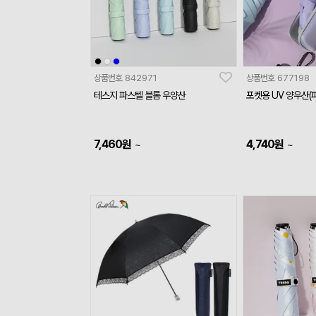
상품번호
842971
상품번호
677198
테스지 파스텔 블롬 우양산
포켓용 UV 양우산(
7,460
원
4,740
원
~
~