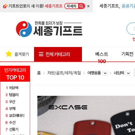
×
세종기프트,
공공기
기프트인포
의 새 이름!
세종기프트
자세히
베스트
기획전
전체 카테고리
즐겨찾기
100
인기카테고리
홈
차량/골프/레저/계절
여행용품
네임텍
TOP 10
1
에코백
2
텀블러
3
우산
4
부채
5
보조배터리
6
수건
7
선풍기