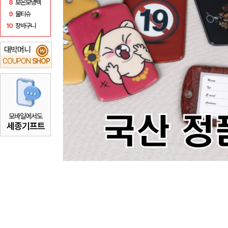
8
보온보냉백
9
물티슈
10
장바구니
대박머니
₩
COUPON
SHOP
모바일에서도
세종기프트