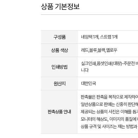
상품 기본정보
구성품
네임택 1개, 스트랩 1개
상품 색상
레드,블루,블랙,옐로우
실크인쇄,옵셋인쇄(대량)-주문전 
인쇄방법
니다
원산지
대한민국
판촉물은 판촉을 목적으로 제작하여
일반상품으로 판매는 신중히 판단해
판촉상품 안내
제공되는 상품의 사진은 이해를 
모니터의 해상도, 이미지의 품질에 
상품 규격 및 사이즈는 재는 방법과