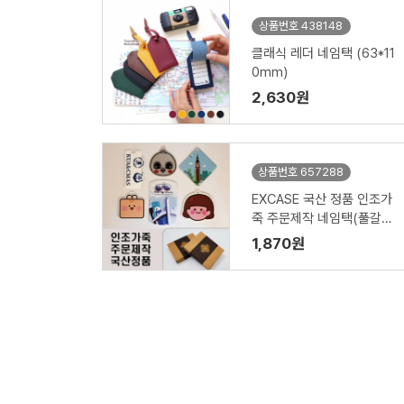
상품번호 438148
클래식 레더 네임택 (63*11
0mm)
2,630원
상품번호 657288
EXCASE 국산 정품 인조가
죽 주문제작 네임택(풀갈라
인쇄)
1,870원