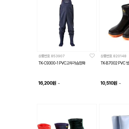
상품번호
853907
상품번호
820148
TK-C9300-1 PVC고무가슴장화
TK-B7002 PVC
16,200
원
10,510
원
~
~