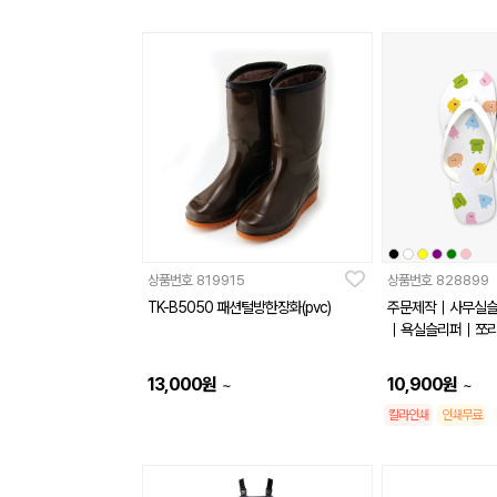
상품번호
819915
상품번호
828899
TK-B5050 패션털방한장화(pvc)
주문제작｜사무실
｜욕실슬리퍼｜쪼리
13,000
원
10,900
원
~
~
칼라인쇄
인쇄무료