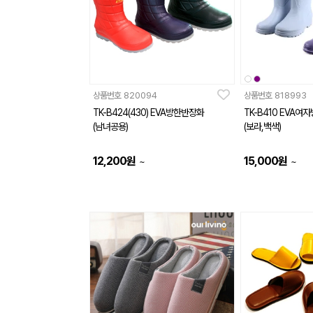
상품번호
820094
상품번호
818993
TK-B424(430) EVA방한반장화
TK-B410 EVA여
(남녀공용)
(보라,백색)
12,200
원
15,000
원
~
~