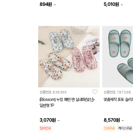
894
원
5,010
원
~
~
상품번호
838365
상품번호
787268
(Blossom) 누빔 패턴 면 실내화(덧신)-
맞춤제작 포토 슬리퍼
일반형 1P
3,070
원
8,570
원
~
~
칼라인쇄
인쇄무료
케이스무료