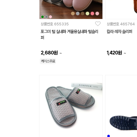
상품번호
655335
상품번호
465764
포그미 털 실내화 겨울용실내화 털슬리
칼라 레자 슬리퍼
퍼
2,680
원
1,420
원
~
~
케이스무료