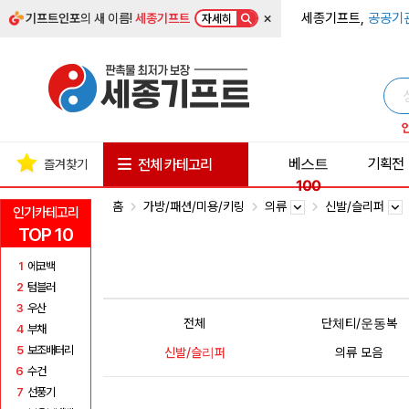
×
세종기프트,
공공기
기프트인포
의 새 이름!
세종기프트
자세히
베스트
기획전
전체 카테고리
즐겨찾기
100
홈
가방/패션/미용/키링
의류
신발/슬리퍼
인기카테고리
TOP 10
1
에코백
2
텀블러
3
우산
전체
단체티/운동복
4
부채
5
보조배터리
신발/슬리퍼
의류 모음
6
수건
7
선풍기