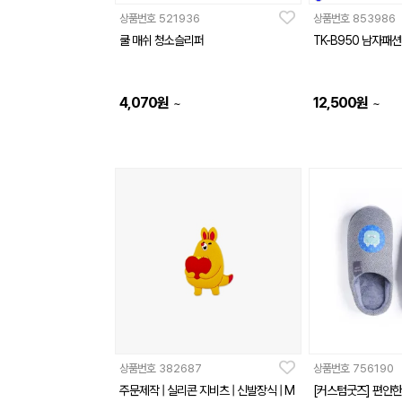
상품번호
521936
상품번호
853986
쿨 매쉬 청소슬리퍼
TK-B950 남자패
4,070
원
12,500
원
~
~
상품번호
382687
상품번호
756190
주문제작 | 실리콘 지비츠 | 신발장식 | M
[커스텀굿즈] 편안한