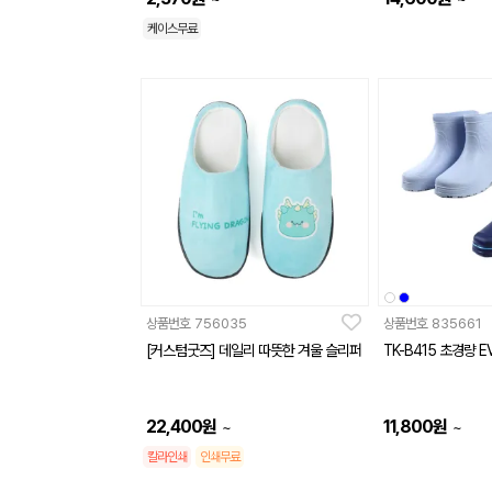
케이스무료
상품번호
756035
상품번호
835661
[커스텀굿즈] 데일리 따뜻한 겨울 슬리퍼
TK-B415 초경량 
22,400
원
11,800
원
~
~
칼라인쇄
인쇄무료