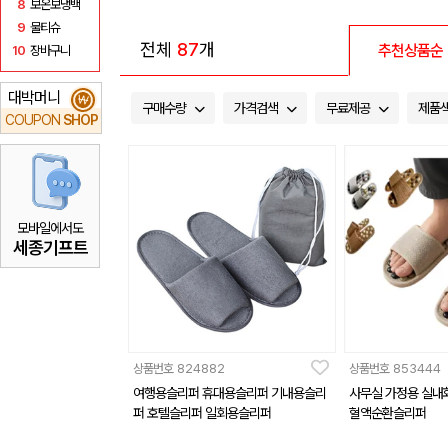
8
보온보냉백
9
물티슈
전체
87
개
추천상품순
10
장바구니
대박머니
₩
구매수량
가격검색
무료제공
제품
COUPON
SHOP
모바일에서도
세종기프트
상품번호
824882
상품번호
853444
여행용슬리퍼 휴대용슬리퍼 기내용슬리
사무실 가정용 실내
퍼 호텔슬리퍼 일회용슬리퍼
혈액순환슬리퍼