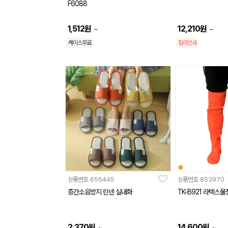
F6088
1,512
원
12,210
원
~
~
케이스무료
칼라인쇄
상품번호
656445
상품번호
853970
층간소음방지 린넨 실내화
TK-B921 라텍스
2,370
원
14,600
원
~
~