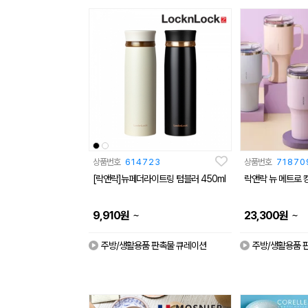
상품번호
614723
상품번호
71870
[락앤락]뉴페더라이트링 텀블러 450ml
락앤락 뉴 메트로 킹
~
~
9,910
원
23,300
원
주방/생활용품 판촉물 큐레이션
주방/생활용품 