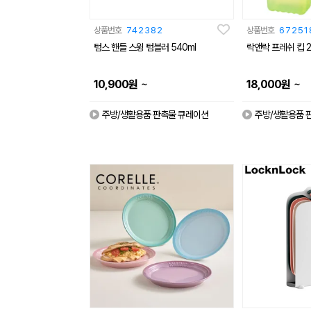
상품번호
742382
상품번호
67251
텀스 핸들 스윙 텀블러 540ml
락앤락 프레쉬 킵 2
~
~
10,900
원
18,000
원
주방/생활용품 판촉물 큐레이션
주방/생활용품 