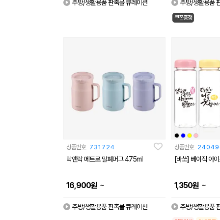
주방/생활용품 판촉물 큐레이션
주방/생활용품 
쿠폰증정
상품번호
731724
상품번호
24049
락앤락 메트로 밀폐머그 475ml
[바쏘] 베이직 아이
~
~
16,900
원
1,350
원
주방/생활용품 판촉물 큐레이션
주방/생활용품 