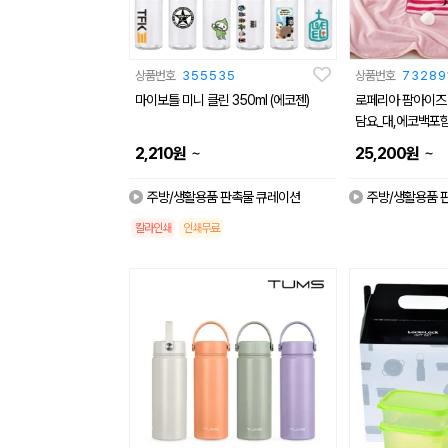
상품번호
355535
상품번호
73289
마이보틀 미니 클린 350ml (에코젠)
로페리아 팜아이즈
담요_대,에코백포
~
~
2,210
원
25,200
원
주방/생활용품 판촉물 큐레이션
주방/생활용품 
칼라인쇄
인쇄무료