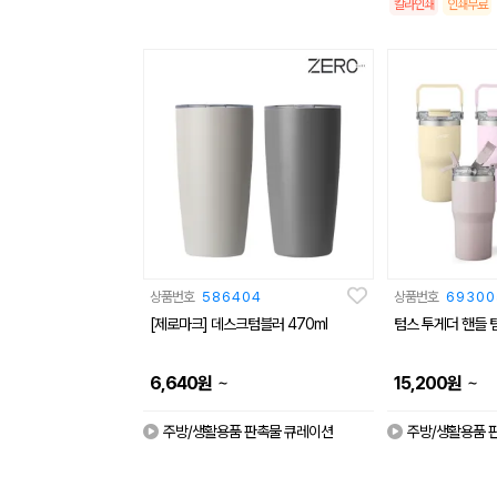
칼라인쇄
인쇄무료
상품번호
586404
상품번호
69300
[제로마크] 데스크텀블러 470ml
텀스 투게더 핸들 텀
~
~
6,640
원
15,200
원
주방/생활용품 판촉물 큐레이션
주방/생활용품 