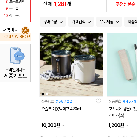
8
보온보냉백
전체
1,281
개
추천상품순
9
물티슈
10
장바구니
구매수량
가격검색
무료제공
제품
대박머니
₩
COUPON
SHOP
모바일에서도
세종기프트
상품번호
355722
상품번호
64578
오슬로 아웃백머그 420ml
모스니에 생분해칫
케이스(소)
~
~
10,300
원
1,200
원