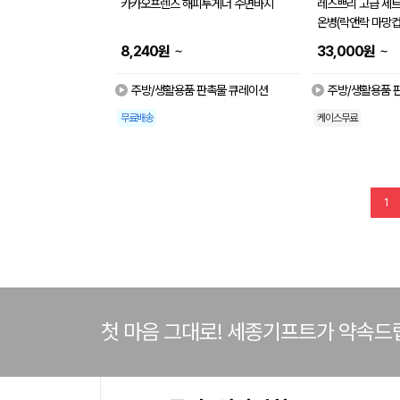
카카오프렌즈 해피투게더 수면바지
레스쁘리 고급 세트 I
온병(락앤락 마망컵 5
~
~
8,240
원
33,000
원
주방/생활용품 판촉물 큐레이션
주방/생활용품 
무료배송
케이스무료
1
첫 마음 그대로! 세종기프트가 약속드