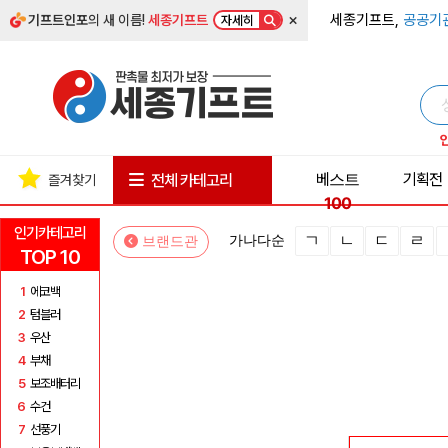
×
세종기프트,
공공기
기프트인포
의 새 이름!
세종기프트
자세히
베스트
기획전
전체 카테고리
즐겨찾기
100
인기카테고리
ㄱ
ㄴ
ㄷ
ㄹ
가나다순
브랜드관
TOP 10
1
에코백
2
텀블러
3
우산
4
부채
5
보조배터리
6
수건
7
선풍기