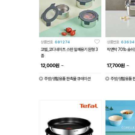
상품번호
681274
상품번호
63634
코렐_코디네이츠 스텐 밀폐용기 원형 3
락앤락 701b 숨쉬
종
~
~
12,000
원
17,700
원
주방/생활용품 판촉물 큐레이션
주방/생활용품 