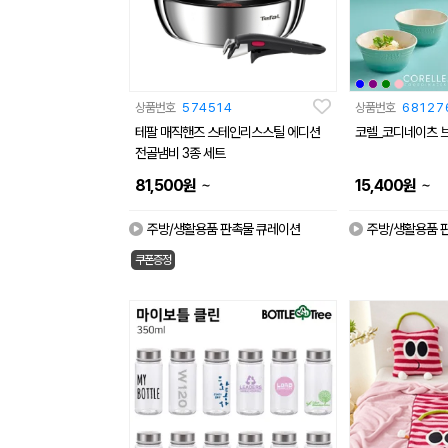
상품번호
574514
상품번호
68127
테팔 매직핸즈 스테인리스스틸 에디션
코렐_코디네이츠 브
전골냄비 3종 세트
~
~
81,500
원
15,400
원
주방/생활용품 판촉물 큐레이션
주방/생활용품 
쿠폰증정