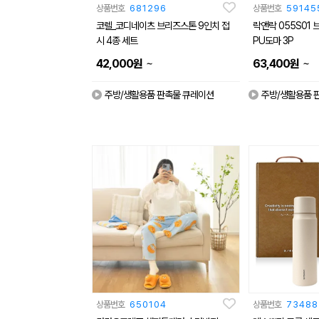
상품번호
681296
상품번호
59145
코렐_코디네이츠 브리즈스톤 9인치 접
락앤락 055S01 
시 4종 세트
PU도마 3P
~
~
42,000
원
63,400
원
주방/생활용품 판촉물 큐레이션
주방/생활용품 
상품번호
650104
상품번호
73488