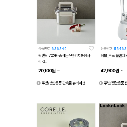
상품번호
636349
상품번호
53463
락앤락 702B-숨쉬는스텐김치통정사
테팔_우노 블랜더 BL2
각-3L
~
~
20,100
원
42,900
원
주방/생활용품 판촉물 큐레이션
주방/생활용품 