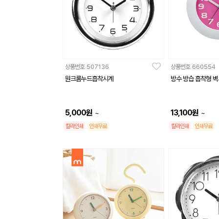
상품번호
507136
상품번호
660554
원크롬누드흡착시계
방수 방습 흡착형 벽
5,000
원
13,100
원
~
~
칼라인쇄
인쇄무료
칼라인쇄
인쇄무료