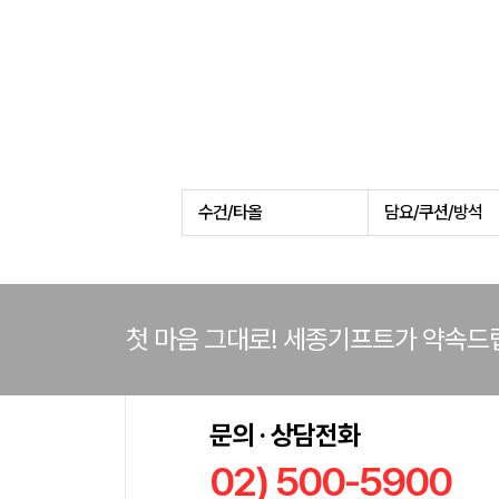
수건/타올
담요/쿠션/방석
첫 마음 그대로! 세종기프트가 약속드
문의 · 상담전화
02) 500-5900