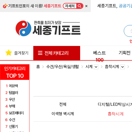
×
세종기프트,
공공기
기프트인포
의 새 이름!
세종기프트
자세히
베스트
기획전
전체 카테고리
즐겨찾기
100
홈
수건/우산/욕실/생활
시계
흡착시계
인기카테고리
TOP 10
1
에코백
2
텀블러
3
우산
전체
디지털/LED탁상시
4
부채
5
보조배터리
이색형 벽시계
흡착시계
6
수건
7
선풍기