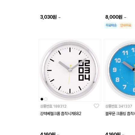
3,030
원
8,000
원
~
~
무료배송
인쇄무료
상품번호
188312
상품번호
341337
강력베젤크롬 흡착시계882
블루문 크롬링 흡착시
4,160
원
4,160
원
~
~