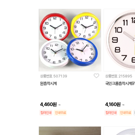
상품번호
507139
상품번호
215895
원흡착시계
국민크롬흡착시계91
4,460
원
4,160
원
~
~
칼라인쇄
인쇄무료
칼라인쇄
인쇄무료