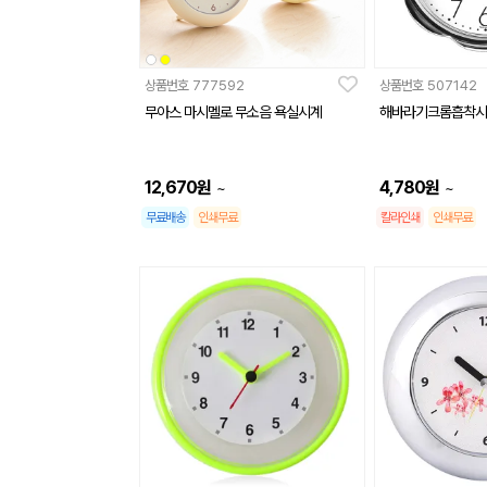
상품번호
777592
상품번호
507142
무아스 마시멜로 무소음 욕실시계
해바라기크롬흡착시
12,670
원
4,780
원
~
~
무료배송
인쇄무료
칼라인쇄
인쇄무료