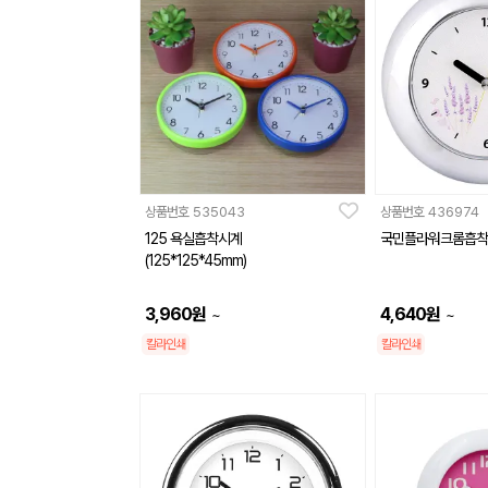
상품번호
535043
상품번호
436974
125 욕실흡착시계
국민플라워크롬흡착
(125*125*45mm)
3,960
원
4,640
원
~
~
칼라인쇄
칼라인쇄