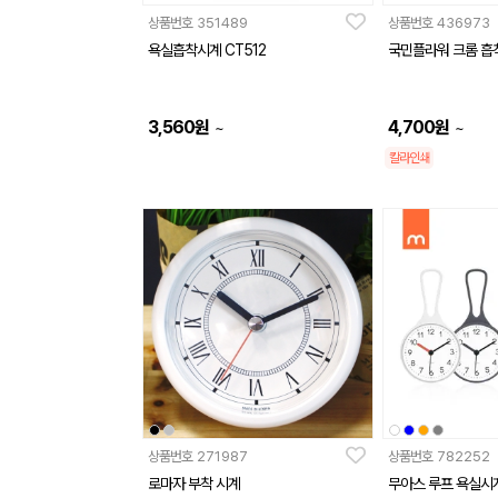
상품번호
351489
상품번호
436973
욕실흡착시계 CT512
국민플라워 크롬 흡착
3,560
원
4,700
원
~
~
칼라인쇄
상품번호
271987
상품번호
782252
로마자 부착 시계
무아스 루프 욕실시