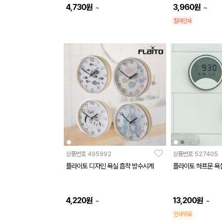
4,730
원
3,960
원
~
~
칼라인쇄
상품번호
495992
상품번호
527405
플라이토 디자인 욕실 흡착 방수시계
플라이토 하프문 욕
4,220
원
13,200
원
~
~
인쇄무료