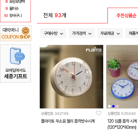
8
보온보냉백
9
물티슈
전체
93
개
추천상품순
10
장바구니
대박머니
₩
구매수량
가격검색
무료제공
제품
COUPON
SHOP
모바일에서도
세종기프트
상품번호
342196
상품번호
535040
플라이토 무소음 젤리 흡착방수시계
120 심플 흡착 시계
(120*120*40mm)