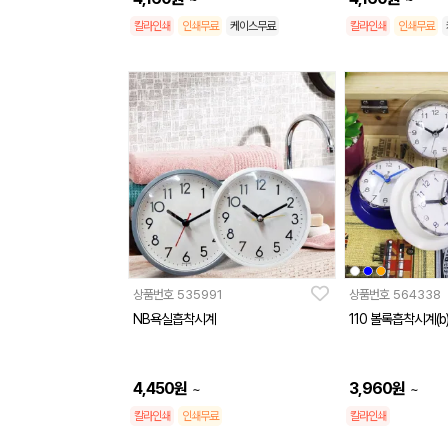
칼라인쇄
인쇄무료
케이스무료
칼라인쇄
인쇄무료
상품번호
535991
상품번호
564338
NB욕실흡착시계
110 볼록흡착시계(b
4,450
원
3,960
원
~
~
칼라인쇄
인쇄무료
칼라인쇄