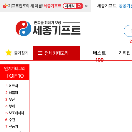
×
세종기프트,
공공기
기프트인포
의 새 이름!
세종기프트
자세히
베스트
기획전
전체 카테고리
즐겨찾기
100
인기카테고리
TOP 10
1
에코백
2
텀블러
3
우산
4
부채
5
보조배터리
6
수건
7
선풍기