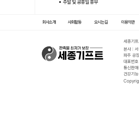
주말 및 공휴일 휴무
회사소개
사회활동
오시는길
이용약관
세종기프트
본사 : 
파주 공장
대표번호 :
통신판매신
건강기능식
Copyrig