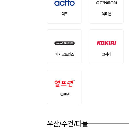
엑토
엑티몬
카카오프렌즈
코끼리
헬프맨
우산/수건/타올