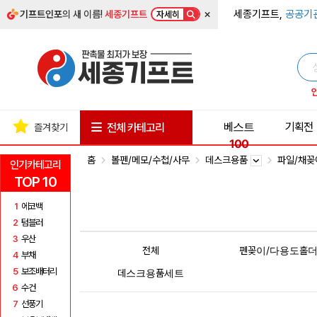
×
세종기프트,
공공기
기프트인포
의 새 이름!
세종기프트
자세히
베스트
기획전
전체 카테고리
즐겨찾기
100
홈
볼펜/메모/수첩/사무
데스크용품
파일/채
인기카테고리
TOP 10
1
에코백
2
텀블러
3
우산
전체
펜꽂이/다용도홀
4
부채
5
보조배터리
데스크용품세트
6
수건
7
선풍기