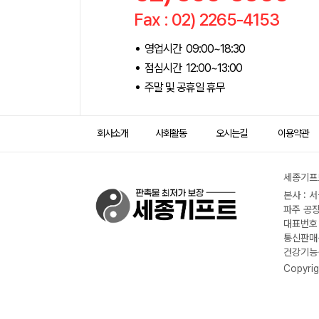
Fax : 02) 2265-4153
영업시간 09:00~18:30
점심시간 12:00~13:00
주말 및 공휴일 휴무
회사소개
사회활동
오시는길
이용약관
세종기프트
본사 : 
파주 공장
대표번호 :
통신판매신
건강기능식
Copyrig