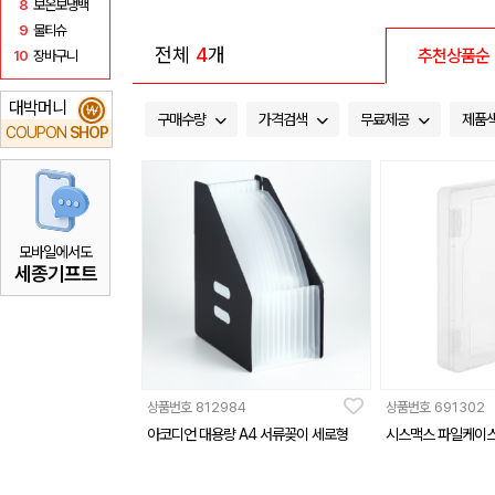
8
보온보냉백
9
물티슈
전체
4
개
추천상품순
10
장바구니
대박머니
₩
구매수량
가격검색
무료제공
제품
COUPON
SHOP
모바일에서도
세종기프트
상품번호
812984
상품번호
691302
아코디언 대용량 A4 서류꽂이 세로형
시스맥스 파일케이스