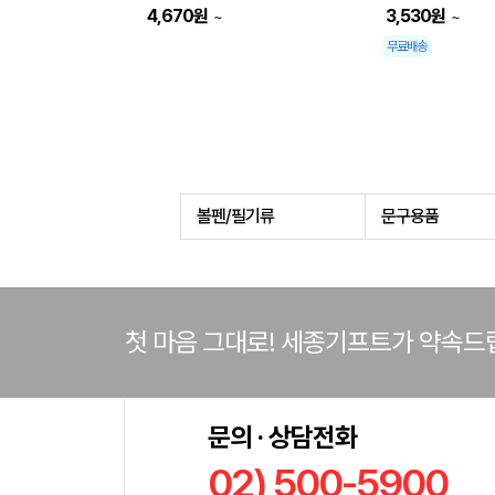
4,670
원
3,530
원
~
~
무료배송
볼펜/필기류
문구용품
첫 마음 그대로! 세종기프트가 약속드
문의 · 상담전화
02) 500-5900