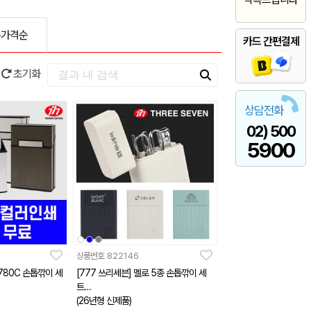
은가격순
카드 간편결제
초기화
상담전화
02) 500
5900
상품번호
822146
0780C 손톱깎이 세
[777 쓰리세븐] 멜로 5종 손톱깎이 세
트
(26년형 신제품)