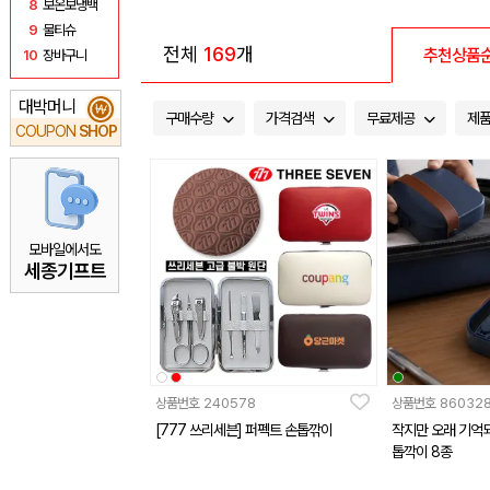
8
보온보냉백
9
물티슈
전체
169
개
추천상품
10
장바구니
대박머니
₩
구매수량
가격검색
무료제공
제
COUPON
SHOP
모바일에서도
세종기프트
상품번호
240578
상품번호
86032
[777 쓰리세븐] 퍼펙트 손톱깎이
작지만 오래 기억되
톱깍이 8종