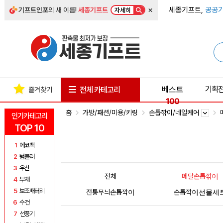
×
세종기프트,
공공기
기프트인포
의 새 이름!
세종기프트
자세히
베스트
기획
전체 카테고리
즐겨찾기
100
홈
가방/패션/미용/키링
손톱깎이/네일케어
인기카테고리
TOP 10
1
에코백
2
텀블러
3
우산
전체
메탈손톱깎이
4
부채
5
보조배터리
전통무늬손톱깍이
손톱깍이선물세
6
수건
7
선풍기