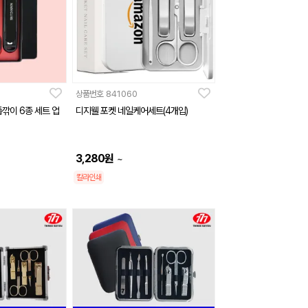
상품번호
841060
톱깎이 6종 세트 업
디지웰 포켓 네일케어세트(4개입)
3,280
원
~
칼라인쇄