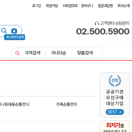
로그인
회원가입
비회원조회
장바구니
질문과답변
회사소개
고객센터 상담문의
02.500.5900
AI 이미지 검색
가격검색
가나다순
맞춤검색
공공기관
우선구매
대상기업
미니휴대용손톱깎이
가죽손톱깎이
BEST →
최저가
를
약속드립니다