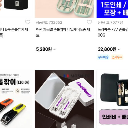
3
상품번호
732652
상품번호
707791
데니 6종 손톱깎이 세
어썸 파스텔 손톱깎이 네일케어 8종 세
쓰리쎄븐 777 손톱깎
품)
트
0CG
5,280
원
32,800
원
~
~
무료배송
인쇄무료