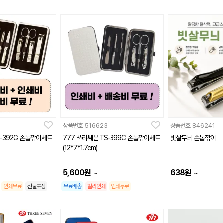
상품번호
516623
상품번호
846241
S-392G 손톱깎이세트
777 쓰리쎄븐 TS-399C 손톱깎이세트
빗살무늬 손톱깎이
(12*7*1.7cm)
5,600
원
638
원
~
~
인쇄무료
선물포장
무료배송
칼라인쇄
인쇄무료