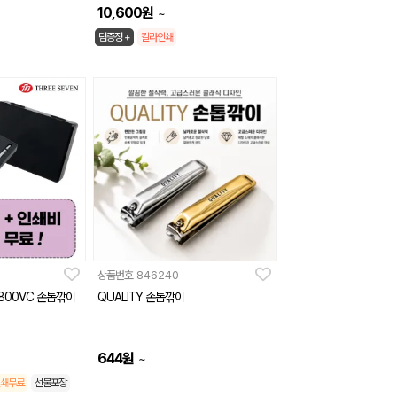
10,600
원
~
덤증정 +
칼라인쇄
상품번호
846240
4800VC 손톱깎이
QUALITY 손톱깎이
644
원
~
쇄무료
선물포장