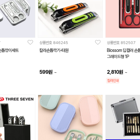
7
상품번호
846245
상품번호
852507
손톱깎이세트
칼라손톱깍기-타원
Blossom 딥컬러 손
그레이드형 1P
599
원
2,810
원
~
~
칼라인쇄