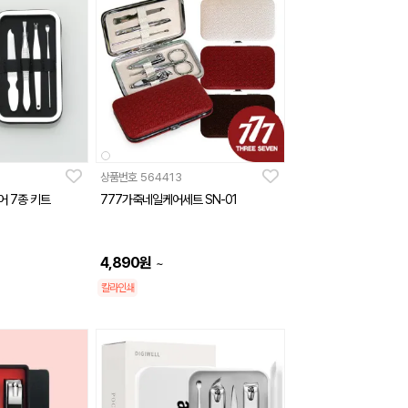
상품번호
564413
어 7종 키트
777가죽네일케어세트 SN-01
4,890
원
~
칼라인쇄