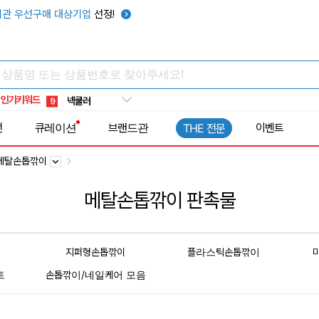
관 우선구매 대상기업
선정!
키캡
5
우산
6
텀블러
7
쿨토시
8
인기키워드
넥쿨러
9
타포린가방
10
전
큐레이션
브랜드관
이벤트
THE 전문
선풍기
1
메탈손톱깎이
메탈손톱깎이 판촉물
지퍼형손톱깎이
플라스틱손톱깎이
트
손톱깎이/네일케어 모음