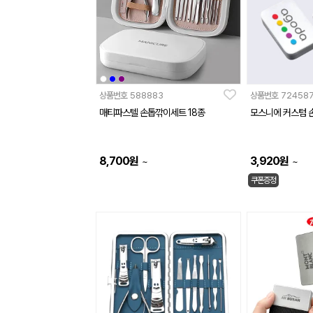
상품번호
588883
상품번호
72458
매티파스텔 손톱깎이세트 18종
모스니에 커스텀 
8,700
원
3,920
원
~
~
쿠폰증정