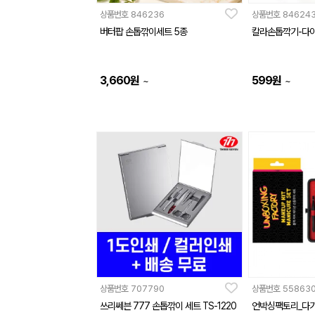
상품번호
846236
상품번호
84624
버터팝 손톱깎이세트 5종
칼라손톱깍기-다
3,660
원
599
원
~
~
상품번호
707790
상품번호
55863
쓰리쎄븐 777 손톱깎이 세트 TS-1220
언박싱팩토리_다기