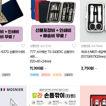
9
상품번호
427219
상품번호
547964
S-637G 손톱깎이세트
777 쓰리쎄븐 TS-343EXC 손톱깎이
에코너-NK01 네일케
세트
(107.5X67X20mm)
(120×81×24mm)
11,300
원
2,750
원
~
~
선물포장
무료배송
칼라인쇄
인쇄무료
선물포장