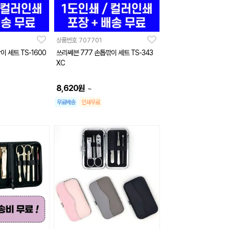
상품번호
707701
이 세트 TS-1600
쓰리쎄븐 777 손톱깎이 세트 TS-343
XC
8,620
원
~
무료배송
인쇄무료