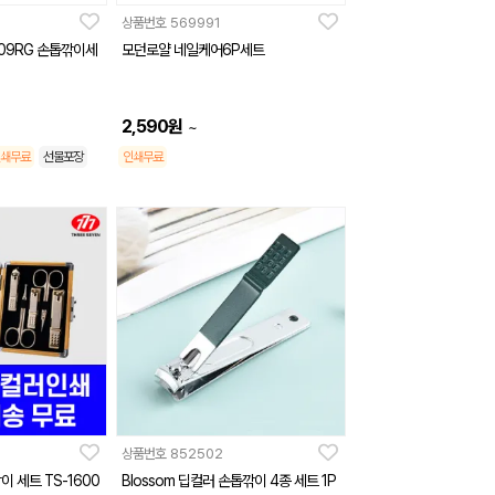
상품번호
569991
409RG 손톱깎이세
모던로얄 네일케어6P세트
2,590
원
~
쇄무료
선물포장
인쇄무료
상품번호
852502
이 세트 TS-1600
Blossom 딥컬러 손톱깎이 4종 세트 1P