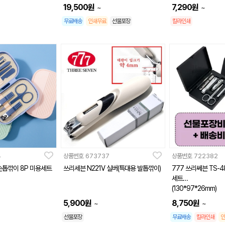
19,500
원
7,290
원
~
~
무료배송
인쇄무료
선물포장
칼라인쇄
4
상품번호
673737
상품번호
722382
손톱깎이 8P 미용세트
쓰리세븐 N221V 실버(특대용 발톱깎이)
777 쓰리쎄븐 TS-
세트
(130*97*26mm)
5,900
원
8,750
원
~
~
선물포장
무료배송
칼라인쇄
인