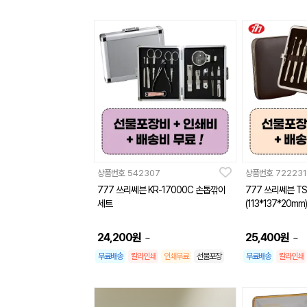
상품번호
542307
상품번호
722231
777 쓰리쎄븐 KR-17000C 손톱깎이
777 쓰리쎄븐 T
세트
(113*137*20mm)
24,200
원
25,400
원
~
~
무료배송
칼라인쇄
인쇄무료
선물포장
무료배송
칼라인쇄