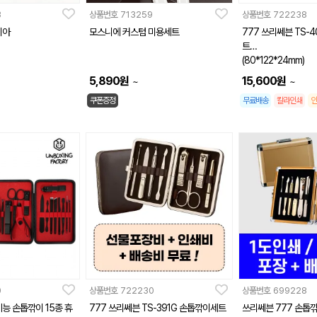
3
상품번호
713259
상품번호
722238
이아
모스니에 커스텀 미용세트
777 쓰리쎄븐 TS-
트
(80*122*24mm)
5,890
원
15,600
원
~
~
쿠폰증정
무료배송
칼라인쇄
인
0
상품번호
722230
상품번호
699228
능 손톱깎이 15종 휴
777 쓰리쎄븐 TS-391G 손톱깎이세트
쓰리쎄븐 777 손톱깎