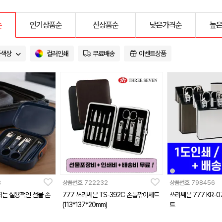
순
인기상품순
신상품순
낮은가격순
높
품색상
컬러인쇄
무료배송
이벤트상품
8
상품번호
722232
상품번호
798456
는 실용적인 선물 손
777 쓰리쎄븐 TS-392C 손톱깎이세트
쓰리쎄븐 777 KR-
(113*137*20mm)
트