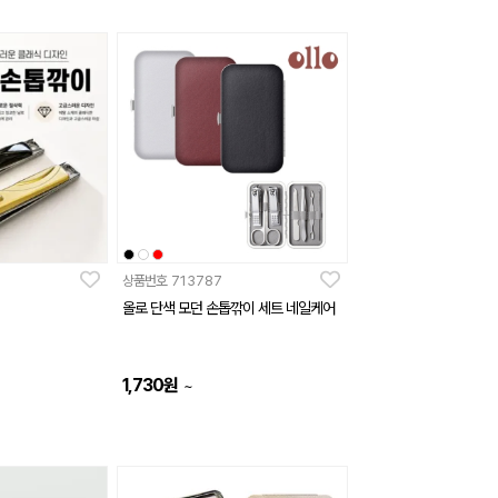
상품번호
713787
올로 단색 모던 손톱깎이 세트 네일케어
1,730
원
~