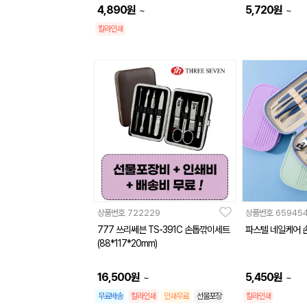
4,890
원
5,720
원
~
~
칼라인쇄
상품번호
722229
상품번호
65945
777 쓰리쎄븐 TS-391C 손톱깎이세트
파스텔 네일케어 
(88*117*20mm)
16,500
원
5,450
원
~
~
무료배송
칼라인쇄
인쇄무료
선물포장
칼라인쇄