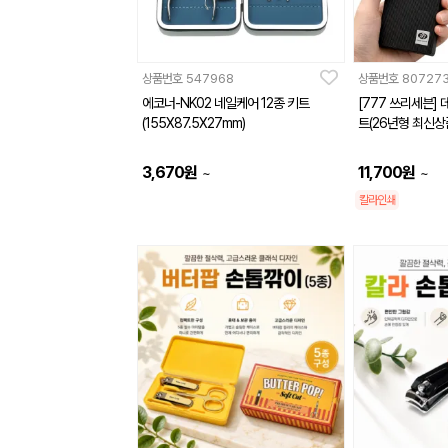
상품번호
547968
상품번호
80727
에코너-NK02 네일케어 12종 키트
[777 쓰리세븐] 
(155X87.5X27mm)
트(26년형 최신상
3,670
원
11,700
원
~
~
칼라인쇄