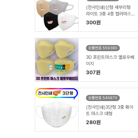
(전사인쇄)신형 새부리형
라이트 3중 4종 컬러마스크
대형
300원
상품번호 559380
3D 프린트마스크 옐로우베
이지
307원
상품번호 545870
(전사인쇄)3단형 3중 화이
트 마스크 대형
280원