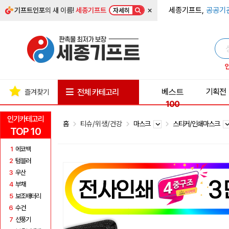
×
세종기프트,
공공기
기프트인포
의 새 이름!
세종기프트
자세히
베스트
기획전
전체 카테고리
즐겨찾기
100
인기카테고리
홈
티슈/위생/건강
마스크
스티커/인쇄마스크
TOP 10
1
에코백
2
텀블러
3
우산
4
부채
5
보조배터리
6
수건
7
선풍기