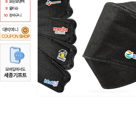
8
보온보냉백
9
물티슈
10
장바구니
대박머니
₩
COUPON
SHOP
모바일에서도
세종기프트