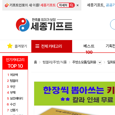
×
세종기프트,
공공기
기프트인포
의 새 이름!
세종기프트
자세히
베스트
기획
전체 카테고리
즐겨찾기
100
인기카테고리
홈
텀블러/주방/식품
주방소모품/일회용
일회
TOP 10
1
에코백
2
텀블러
3
우산
4
부채
5
보조배터리
6
수건
7
선풍기