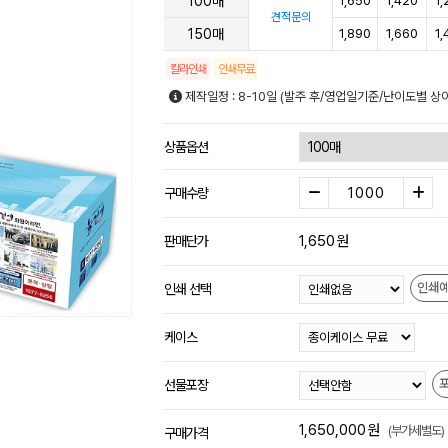
100매
1,650
1,420
1,
견적문의
150매
1,890
1,660
1,
칼라인쇄
인쇄무료
제작일정 : 8-10일 (발주 후/영업일기준/난이도별 상이
상품옵션
구매수량
1,650
원
판매단가
인쇄
인쇄 선택
케이스
선물포장
1,650,000
원
(부가세별도)
구매가격