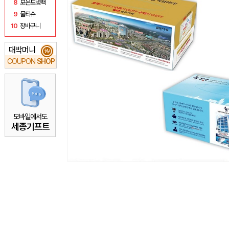
8
보온보냉백
9
물티슈
10
장바구니
대박머니
₩
COUPON
SHOP
모바일에서도
세종기프트