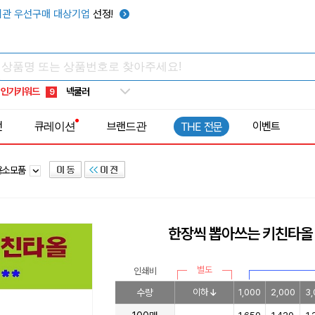
키캡
5
관 우선구매 대상기업
선정!
우산
6
텀블러
7
쿨토시
8
인기키워드
넥쿨러
9
타포린가방
10
전
큐레이션
브랜드관
이벤트
THE 전문
선풍기
1
용소모품
한장씩 뽑아쓰는 키친타올 1
별도
인쇄비
수량
이하
1,000
2,000
3,