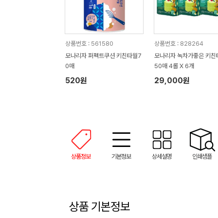
상품번호 : 561580
상품번호 : 828264
모나리자 퍼펙트쿠션 키친타월7
모나리자 녹차가좋은 키친타올 1
0매
50매 4롤 X 6개
520원
29,000원
상품정보
기본정보
상세설명
인쇄샘플
상품 기본정보