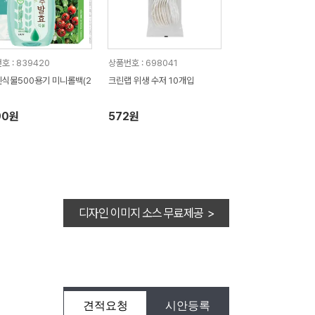
호 : 839420
상품번호 : 698041
식물500용기 미니롤백(2
크린랩 위생 수저 10개입
90원
572원
디자인 이미지 소스 무료제공 >
견적요청
시안등록