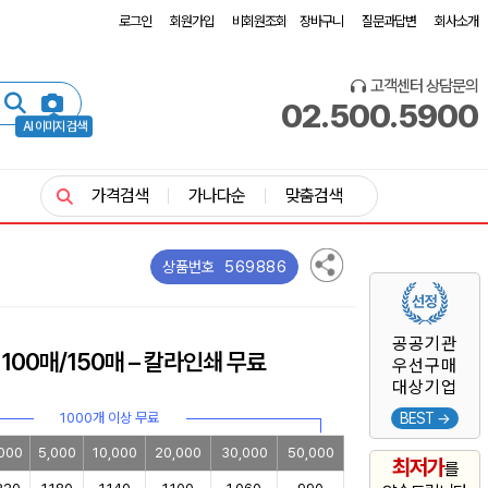
로그인
회원가입
비회원조회
장바구니
질문과답변
회사소개
고객센터 상담문의
02.500.5900
AI 이미지 검색
가격검색
가나다순
맞춤검색
569886
상품번호
공공기관
00매/150매 – 칼라인쇄 무료
우선구매
대상기업
1000개 이상 무료
BEST →
000
5,000
10,000
20,000
30,000
50,000
최저가
를