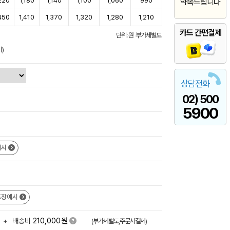
220
1,180
1,140
1,100
1,060
990
약속드립니다
450
1,410
1,370
1,320
1,280
1,210
카드 간편결제
단위: 원 부가세별도
)
상담전화
02) 500
5900
예시
포장예시
원
+
배송비
210,000
(부가세별도,주문시결제)