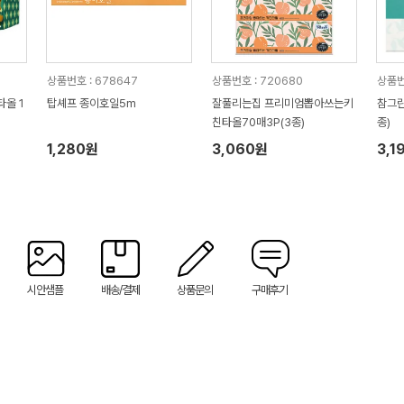
상품번호 : 678647
상품번호 : 720680
상품번
탑셰프 종이호일5m
잘풀리는집 프리미엄뽑아쓰는키
참그린
친타올70매3P(3종)
종)
1,280원
3,060원
3,1
시안샘플
배송/결제
상품문의
구매후기