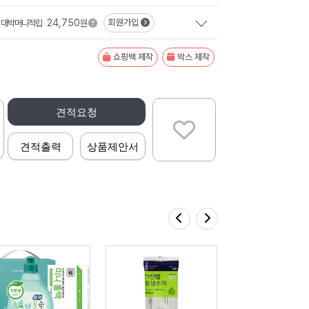
24,750
회원가입
대박머니적립
원
쇼핑백 제작
박스 제작
견적요청
견적출력
상품제안서