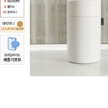
8
보온보냉백
9
물티슈
10
장바구니
대박머니
₩
COUPON
SHOP
모바일에서도
세종기프트