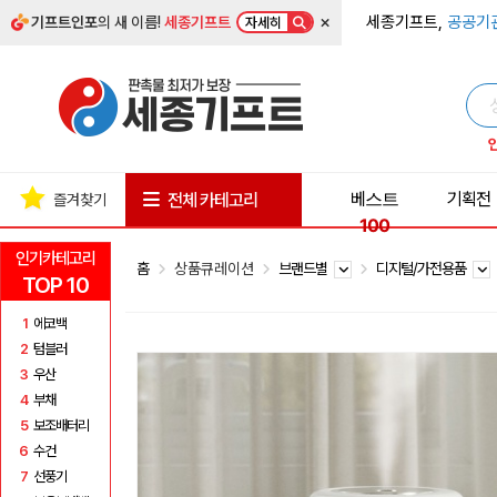
×
세종기프트,
공공기
기프트인포
의 새 이름!
세종기프트
자세히
베스트
기획전
전체 카테고리
즐겨찾기
100
인기카테고리
홈
상품큐레이션
브랜드별
디지털/가전용품
TOP 10
1
에코백
2
텀블러
3
우산
4
부채
5
보조배터리
6
수건
7
선풍기