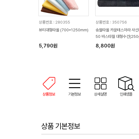
상품번호 : 280355
상품번호 : 350756
뷰티대형타올 (700*1250mm)
송월타올 카운테스마라 사선
50 바스타월 대형수건(250
0*100cm)
5,790원
8,800원
상품정보
기본정보
상세설명
인쇄샘플
상품 기본정보