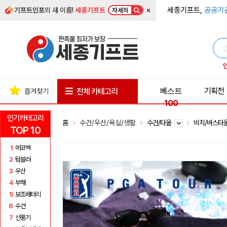
×
세종기프트,
공공기
기프트인포
의 새 이름!
세종기프트
자세히
베스트
기획전
전체 카테고리
즐겨찾기
100
인기카테고리
홈
수건/우산/욕실/생활
수건/타올
비치/바스타
TOP 10
1
에코백
2
텀블러
3
우산
4
부채
5
보조배터리
6
수건
7
선풍기