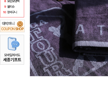
8
보온보냉백
9
물티슈
10
장바구니
대박머니
₩
COUPON
SHOP
모바일에서도
세종기프트