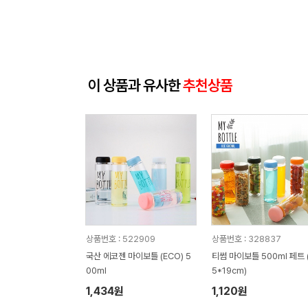
이 상품과 유사한
추천상품
상품번호 : 522909
상품번호 : 328837
국산 에코젠 마이보틀 (ECO) 5
티썸 마이보틀 500ml 페트 (
00ml
5*19cm)
1,434원
1,120원