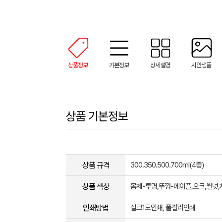
상품정보
기본정보
상세설명
시안샘플
상품 기본정보
상품 규격
300.350.500.700ml(4종)
상품 색상
몸체-투명,뚜껑-메이플,오크,월넛,
인쇄방법
실크1도인쇄, 풀컬러인쇄