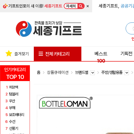
×
세종기프트,
공공기
기프트인포
의 새 이름!
세종기프트
자세히
베스트
기획전
전체 카테고리
즐겨찾기
100
인기카테고리
홈
상품큐레이션
브랜드별
주방/생활용품
TOP 10
1
에코백
2
텀블러
3
우산
4
부채
5
보조배터리
6
수건
7
선풍기