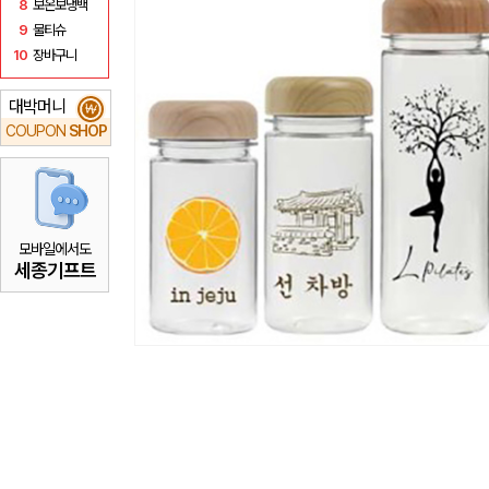
8
보온보냉백
9
물티슈
10
장바구니
대박머니
₩
COUPON
SHOP
모바일에서도
세종기프트