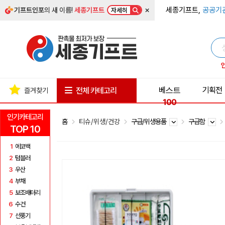
×
세종기프트,
공공기
기프트인포
의 새 이름!
세종기프트
자세히
베스트
기획전
전체 카테고리
즐겨찾기
100
인기카테고리
홈
티슈/위생/건강
구급/위생용품
구급함
TOP 10
1
에코백
2
텀블러
3
우산
4
부채
5
보조배터리
6
수건
7
선풍기