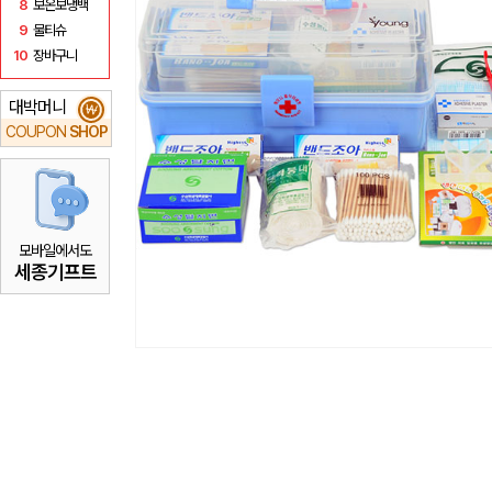
8
보온보냉백
9
물티슈
10
장바구니
대박머니
₩
COUPON
SHOP
모바일에서도
세종기프트