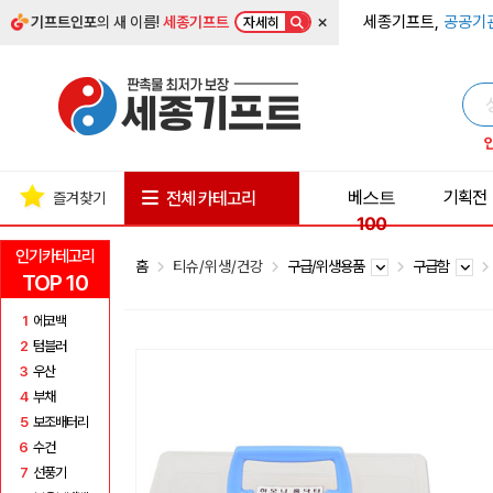
×
세종기프트,
공공기
기프트인포
의 새 이름!
세종기프트
자세히
베스트
기획전
전체 카테고리
즐겨찾기
100
인기카테고리
홈
티슈/위생/건강
구급/위생용품
구급함
TOP 10
1
에코백
2
텀블러
3
우산
4
부채
5
보조배터리
6
수건
7
선풍기