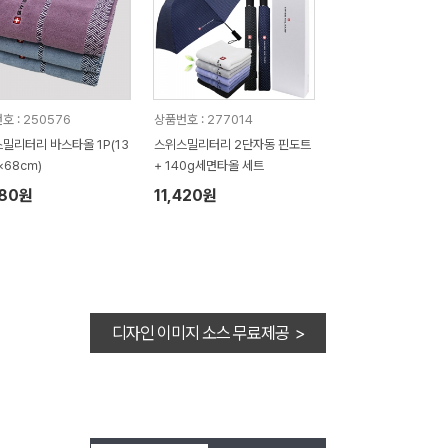
호 : 250576
상품번호 : 277014
밀리터리 바스타올 1P(13
스위스밀리터리 2단자동 핀도트
×68㎝)
+ 140g세면타올 세트
980원
11,420원
디자인 이미지 소스 무료제공 >