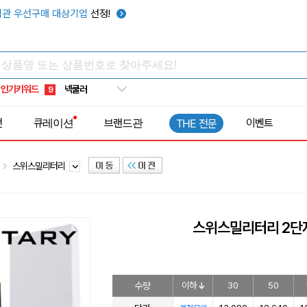
키캡
5
관 우선구매 대상기업
선정!
우산
6
텀블러
7
쿨토시
8
인기키워드
넥쿨러
9
타포린가방
10
전
큐레이션
브랜드관
이벤트
THE 전문
선풍기
1
스위스밀리터리
스위스밀리터리 2단
수량
이하
30
50