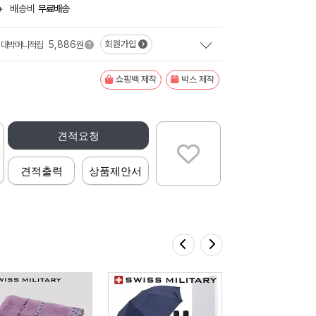
+
배송비
무료배송
5,886
회원가입
대박머니적립
원
쇼핑백 제작
박스 제작
견적요청
견적출력
상품제안서