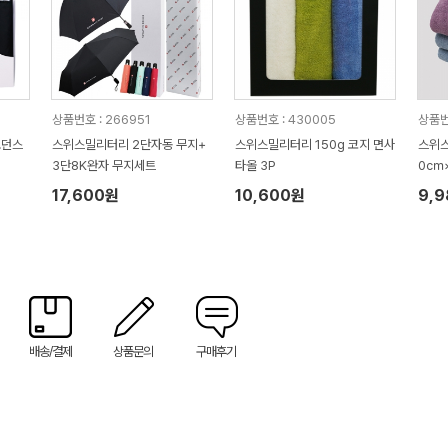
상품번호 : 266951
상품번호 : 430005
상품번
모던스
스위스밀리터리 2단자동 무지+
스위스밀리터리 150g 코지 면사
스위스
3단8K완자 무지세트
타올 3P
0㎝
17,600원
10,600원
9,
배송/결제
상품문의
구매후기