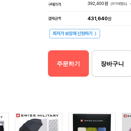
392,400
원
(부가세별도)
구매가격
431,640
결제금액
원
최저가 보장제 신청하기
〉
주문하기
장바구니