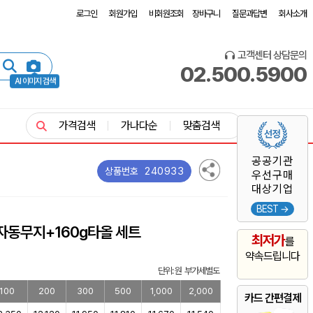
로그인
회원가입
비회원조회
장바구니
질문과답변
회사소개
고객센터 상담문의
02.500.5900
AI 이미지 검색
가격검색
가나다순
맞춤검색
공공기관
240933
상품번호
우선구매
대상기업
BEST →
자동무지+160g타올 세트
최저가
를
약속드립니다
단위: 원 부가세별도
100
200
300
500
1,000
2,000
카드 간편결제