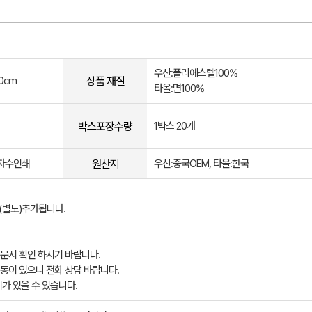
우산:폴리에스텔100%
상품 재질
80cm
타올:면100%
박스포장수량
1박스 20개
원산지
:자수인쇄
우산:중국OEM, 타올:한국
(별도)추가됩니다.
문시 확인 하시기 바랍니다.
 변동이 있으니 전화 상담 바랍니다.
가 있을 수 있습니다.