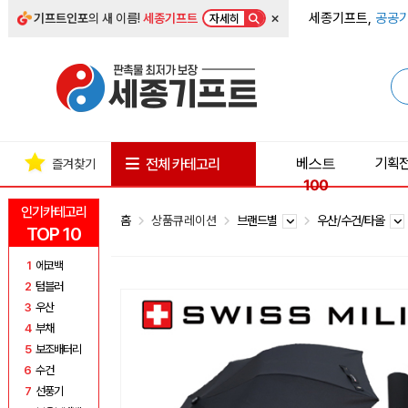
×
세종기프트,
공공기
기프트인포
의 새 이름!
세종기프트
자세히
베스트
기획
전체 카테고리
즐겨찾기
100
인기카테고리
홈
상품큐레이션
브랜드별
우산/수건/타올
TOP 10
1
에코백
2
텀블러
3
우산
4
부채
5
보조배터리
6
수건
7
선풍기