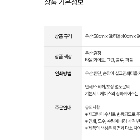
상품 기본정보
상품 규격
우산:58cm x 8k타올:40cm x 
우산:검정
상품 색상
타올:화이트, 그린, 블루, 퍼플
인쇄방법
우산:원단, 손잡이 실크인쇄타올
인쇄/스티커/포장 별도문의
기본세트케이스외 상하케이스는 
주문안내
유의사항
※ 재고량이 수시로 변동되므로 주
※ 인쇄, 도수, 수량에 따라 가격
※ 제품의 색상은 화면과 다소 차이