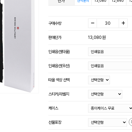
단가
13,080
12,640
1
견적문의
구매수량
13,080
원
판매단가
인쇄옵션(타올)
인쇄옵션(우산)
타올 색상 선택
스티커/라벨지
케이스
선물포장