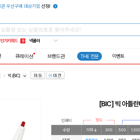
키캡
5
관 우선구매 대상기업
선정!
우산
6
텀블러
7
쿨토시
8
인기키워드
넥쿨러
9
타포린가방
10
전
큐레이션
브랜드관
이벤트
THE 전문
선풍기
1
빅 (BIC)
[BIC] 빅 아
별도
인쇄비
수량
이하
300
500
1,00