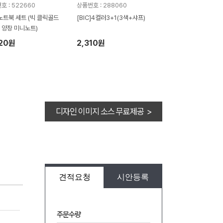
호 : 522660
상품번호 : 288060
노트북 세트 (빅 클릭골드
[BIC]4컬러3+1(3색+샤프)
 양장 미니노트)
020원
2,310원
디자인 이미지 소스 무료제공 >
견적요청
시안등록
주문수량