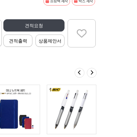
쇼핑백 제작
박스 제작
견적요청
견적출력
상품제안서