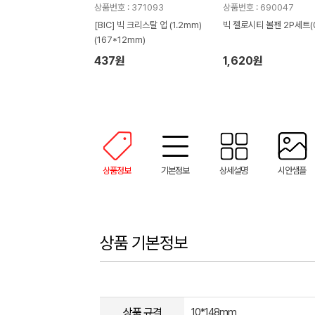
상품번호 : 371093
상품번호 : 690047
[BIC] 빅 크리스탈 업 (1.2mm)
빅 젤로시티 볼펜 2P세트(0
(167*12mm)
437원
1,620원
상품정보
기본정보
상세설명
시안샘플
상품 기본정보
상품 규격
10*148mm