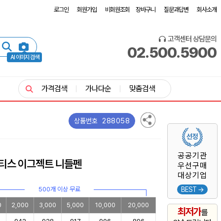
로그인
회원가입
비회원조회
장바구니
질문과답변
회사소개
고객센터 상담문의
02.500.5900
AI 이미지 검색
가격검색
가나다순
맞춤검색
288058
상품번호
공공기관
틀란티스 이그젝트 니들펜
우선구매
대상기업
500개 이상 무료
BEST →
0
2,000
3,000
5,000
10,000
20,000
최저가
를