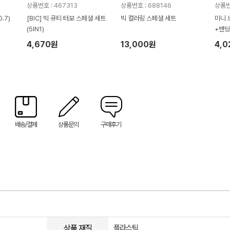
상품번호 : 467313
상품번호 : 688146
상품번
.7)
[BIC] 빅 큐티 터보 스페셜 세트
빅 컬러링 스페셜 세트
미니 
(5IN1)
+밴딩
4,670원
13,000원
4,
배송/결제
상품문의
구매후기
상품 재질
플라스틱