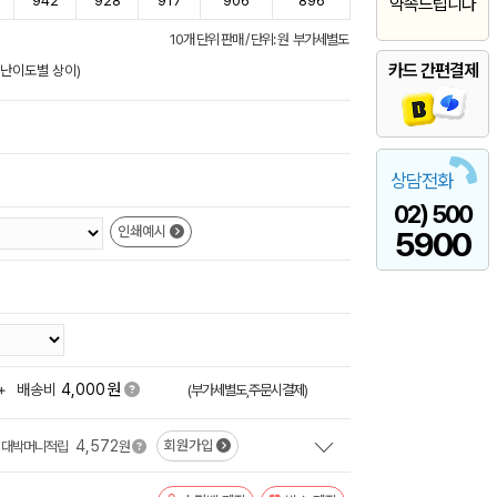
942
928
917
906
896
약속드립니다
10개 단위 판매 / 단위: 원 부가세별도
카드 간편결제
/난이도별 상이)
상담전화
02) 500
인쇄예시
5900
원
+
배송비
4,000
(부가세별도,주문시결제)
4,572
회원가입
대박머니적립
원