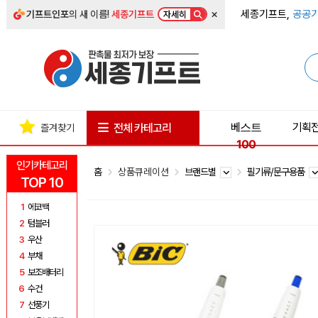
×
세종기프트,
공공기
기프트인포
의 새 이름!
세종기프트
자세히
베스트
기획
전체 카테고리
즐겨찾기
100
인기카테고리
홈
상품큐레이션
브랜드별
필기류/문구용품
TOP 10
1
에코백
2
텀블러
3
우산
4
부채
5
보조배터리
6
수건
7
선풍기