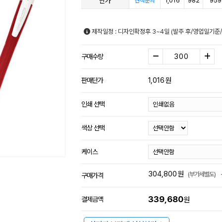
단가
1,016
982
959
견적문의
제작일정 : 디자인확정후 3~4일 (발주 후/영업일기준
구매수량
1,016
원
판매단가
인쇄 선택
색상 선택
케이스
304,800
원
(부가세별도)
구매가격
339,680
결제금액
원