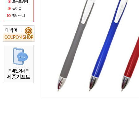
8
보온보냉백
9
물티슈
10
장바구니
대박머니
₩
COUPON
SHOP
모바일에서도
세종기프트