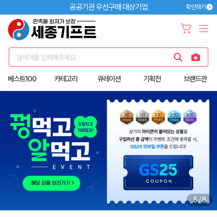
공공기관 우선구매 대상기업
확인하기
검색어를 입력해주세요.
베스트100
카테고리
큐레이션
기획전
브랜드관
6
/
8