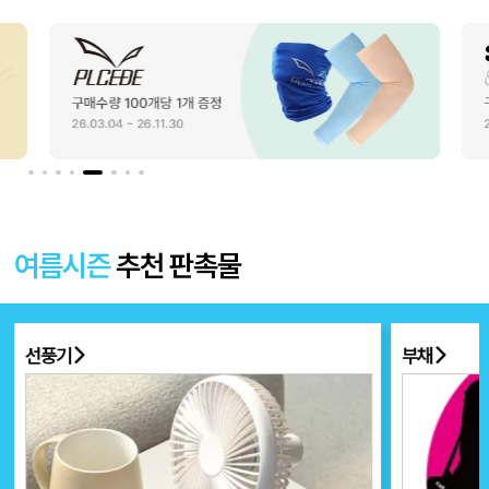
여름시즌
추천 판촉물
선풍기
부채