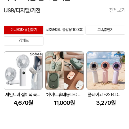
USB/디지털/가전
전체보기
미니/휴대용선풍기
보조배터리 중용량 10000
고속충전기
장패드
세인트비 접이식 목걸이 선풍기 LED 숫자표시 목스트랩증정
헤이트 휴대용 LED 3단 조절 선풍기
플레이고 F22 BLDC모터 저소음 미니 선풍기
4,670원
11,000원
3,270원