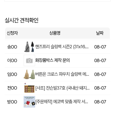
쓰리웨이 캔버스 크로스백 (330x40x380mm)
울OO
08-07
상품제안(웰컴키트제작)
이OO
08-07
실시간 견적확인
[송월] 뉴컬러무지 타월 150g 2매세트 (쇼핑백포함)
윤OO
08-07
신청자
상품명
날짜
핸즈프리 슬링백 시즌2 (31x16.5x6.5cm)
송OO
08-07
화장품박스 제작 문의
이OO
08-07
버튼온 크로스 파우치 슬링백 메신저백 Z763
임OO
08-07
[사조] 쟌슨빌37호 (국내산 돼지고기100%) / 명절 선물세트
전OO
08-07
[주문제작] 에코백 맞춤 제작 서비스
방OO
08-07
라벨 메쉬 파우치 [PH200] (230x185mm)
이OO
08-07