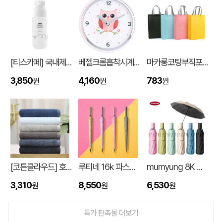
[티스카페] 국내제작 3단 밀크 보틀 화이트 (PP) 500ml
베젤크롬흡착시계_부엉이JS886
마카롱코팅부직포가방 (300*430*105mm)
3,850
4,160
783
원
원
원
입체형떡메모_(도자기레인보우)
이OO
08-08
[코튼클라우드] 호텔수건 170g 1P (자수,나염)
루티네 16k 파스텔 자동 장우산
mumyung 8K 암막 베이스 완전자동 3단 양우산
스탠다드 에코백 (350x100x370mm)
이OO
08-07
3,310
8,550
6,530
원
원
원
[친환경인증] R-PET 고밀도 리유저블백 (검정내피/170g)(S~XL)
정OO
08-07
특가 판촉물 더보기