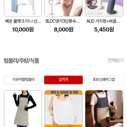
베온 쿨뱅크 미니 선풍기
BLDC냉각3단풍속울트라미니선풍기
ALIO 거치형+버클홀더형 에어포켓 미니선풍기
10,000원
8,000원
5,450원
텀블러/주방/식품
전체보기
리유저블텀블러
앞치마
포토인쇄머그컵