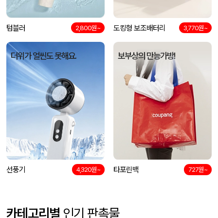
텀블러
도킹형 보조배터리
2,800원~
3,770원~
더위가 얼씬도 못해요.
보부상의 만능가방!
선풍기
타포린백
4,320원~
727원~
카테고리별
인기 판촉물