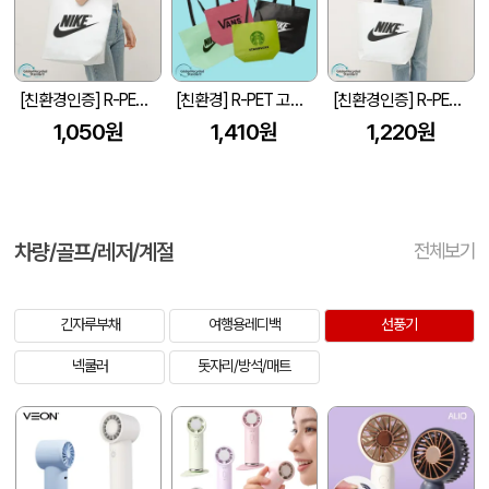
[친환경인증] R-PET 고밀도 리유저블백 (검정내피/170g)(S~XL)
[친환경] R-PET 고밀도 리유저블백 4색 (검정내피/170g)(450x150x400mm)
[친환경인증] R-PET 고밀도 리유저블백 (검정내피/170g)(450x150x400mm)
1,050원
1,410원
1,220원
차량/골프/레저/계절
전체보기
긴자루부채
여행용레디백
선풍기
넥쿨러
돗자리/방석/매트