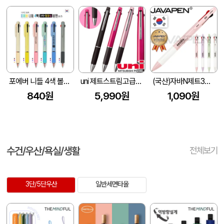
포에버 니들 4색 볼펜(3색+형광심)
uni 제트스트림고급3색 (0.5)
(국산)자바N제트3볼비즈0.7(자바공식인증대리점)
840원
5,990원
1,090원
수건/우산/욕실/생활
전체보기
3단/5단우산
일반세면타올