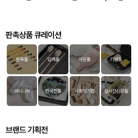
판촉상품 큐레이션
판촉물
답례품
사은품
기념품
아이디어
한국전통
사회적기업
실시간신상품
브랜드 기획전