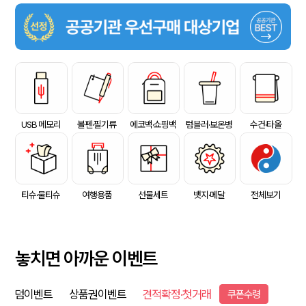
USB 메모리
볼펜·필기류
에코백·쇼핑백
텀블러·보온병
수건·타올
티슈·물티슈
여행용품
선물세트
뱃지·메달
전체보기
놓치면 아까운 이벤트
덤이벤트
상품권이벤트
견적확정·첫거래
쿠폰수령