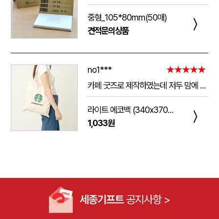
중형_105*80mm(50매)
〉
견적문의상품
no1***
★★★★★
카페 굿즈로 제작하였는데 저두 맘에 들고 손님들도 맘에 들어하세요. 저두 매일 들고 다니는데 탄탄해서 좋아요.가격도 맘에 들어서 벌써 3번째 주문했어요.진행 과정에 있어서도 상담 직원분들 세심하고 친절하세요.
라이트 에코백 (340x370mm)
〉
1,033원
세종기프트
공지사항 >