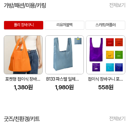
가방/패션/미용/키링
전체보기
폴리 장바구니
리유저블백
스카프/머플러
포켓형 접이식 장바구니(3색) (320x100x530mm)
B133 파스텔 일체형 바쿠백 장바구니 시장가방
접이식 장바구니 포켓가방 (중형 무지)
1,380원
1,980원
558원
굿즈/친환경/키트
전체보기