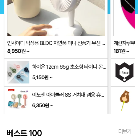
인사이디 탁상용 BLDC 자연풍 미니 선풍기 무선 저소음 스탠드 선풍기 ISF-100
계란자루부채(
8,950
원
~
181
원
~
하이온 12cm 65g 초소형 타이니 몬스터 휴대용 선풍기 H14
5,150
~
원
이노젠 아이쿨러 8S 거치대 겸용 휴대용 선풍기 INOZEN i-cooler 8S
6,350
~
원
베스트 100
더보기