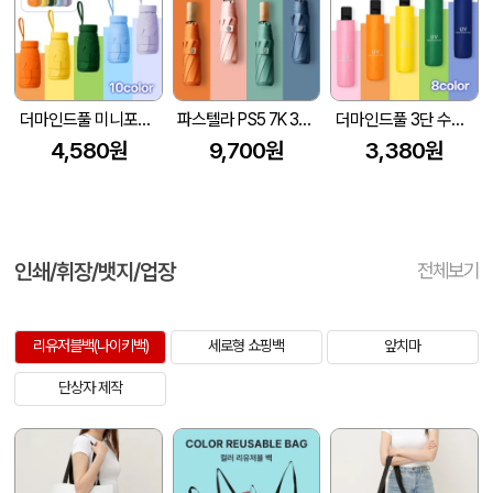
더마인드풀 미니포켓 UV차단 암막 파스텔 우양산 색상 10종
파스텔라 PS5 7K 3단 수동 양우산(UPF50+)
더마인드풀 3단 수동 UV차단 거꾸로 양우산 색상 8종
4,580원
9,700원
3,380원
인쇄/휘장/뱃지/업장
전체보기
리유저블백(나이키백)
세로형 쇼핑백
앞치마
단상자 제작