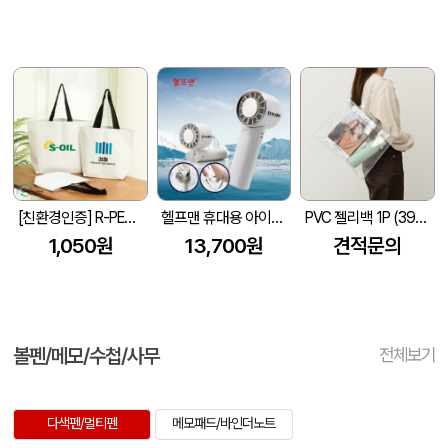
[친환경인증] R-PET 고밀도 리유저블백 (검정내피/170g)(S~XL)
헬프맨 휴대용 아이스쿨링 선풍기
PVC 젤리백 1P (390x300mm)
1,050원
13,700원
견적문의
볼펜/메모/수첩/사무
전체보기
다색펜/멀티펜
메모패드/바인더노트