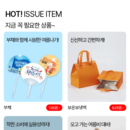
HOT!
ISSUE ITEM
5단 6K 솔리드 스퀘어 파우치 UV 양우산
유OO
08-07
지금 꼭 필요한 상품~
사각니들펜(0.7)
이OO
08-07
부채와 함께 시원한 여름나기!
신선하고 간편하게!
브리온 아이스큐브 2세대 여름 아이스 넥밴드 쿨러
채OO
08-07
[26년 설]CJ 스마트초이스 L호
전OO
08-07
접이식 장바구니 포켓가방 3종 1P
김OO
08-07
[주문제작] 에코백 맞춤 제작 서비스
담OO
08-07
반달팬시자루부채(원형) (150Ø,160Ø,170Ø,180Ø,190Ø)
부채
보온보냉백
노OO
08-07
128원~
825원~
원형 팬시 (2컬러) 부채 (150∅~190∅)
노OO
08-07
착한 소비에 실용성까지!
오고 가는 여름비 대비!