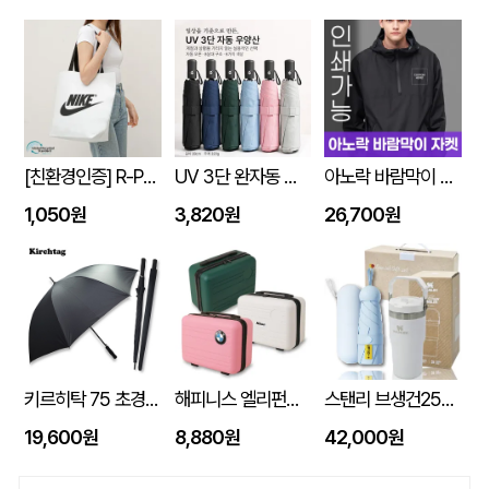
[친환경인증] R-PET 고밀도 리유저블백 (검정내피/170g)(S~XL)
UV 3단 완자동 양우산
아노락 바람막이 자켓 주문제작 전사인쇄
1,050원
3,820원
26,700원
키르히탁 75 초경량 올카본 UV 암막우산
해피니스 엘리펀트 베이직 인텐시브 레디백
스탠리 브생건250호(스탠리 아이스플로우 플립591ml+5단 6K UV암막양우산 파우치포함)
19,600원
8,880원
42,000원