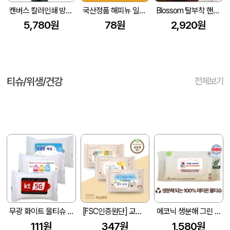
캔버스 칼러인쇄 방수 바리스타 앞치마 Z117
국산정품 해피뉴 일회용 앞치마 무지 흰색 스페셜
Blossom 탈부착 핸드타월 스트라이프 앞치마 1P
5,780원
78원
2,920원
티슈/위생/건강
전체보기
무광 화이트 물티슈 (10매/15매/20매) (150*90mm)
[FSC인증원단] 교회전도 3종 생분해 물티슈 10매(엠보싱)
에코닉 생분해 그린 캡형 60g 엠보싱 (80매)
111원
347원
1,580원