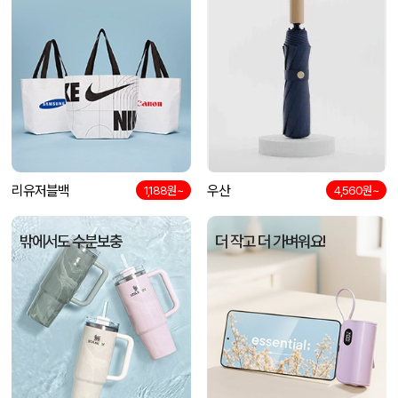
리유저블백
우산
1,188원~
4,560원~
밖에서도 수분보충
더 작고 더 가벼워요!