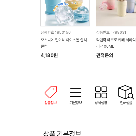
상품번호 : 853156
상품번호 : 789631
모스니에 접이식 아이스볼 실리
락앤락 메트로 카페 세라믹
콘컵
러-400ML
4,180원
견적문의
상품정보
기본정보
상세설명
인쇄샘플
상품 기본정보