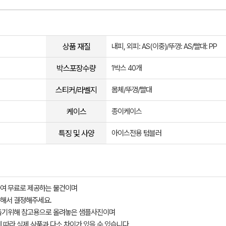
상품 재질
내피, 외피: AS(이중)/뚜껑: AS/빨대: PP
박스포장수량
1박스 40개
스티커/라벨지
몸체/뚜껑/빨대
케이스
종이케이스
특징 및 사양
아이스전용 텀블러
여 무료로 제공하는 물건이며
해서 결정해주세요.
돕기위해 참고용으로 올려놓은 샘플사진이며
 따라 실제 상품과 다소 차이가 있을 수 있습니다.