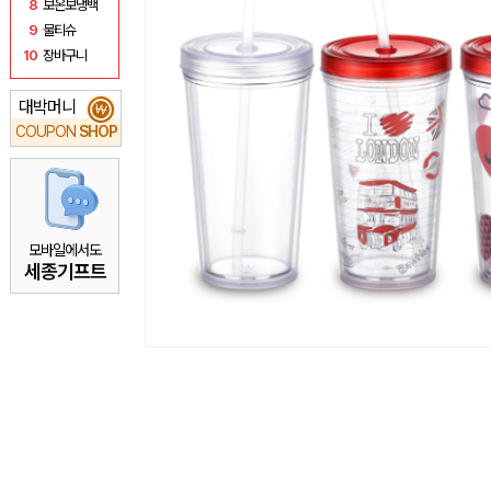
8
보온보냉백
9
물티슈
10
장바구니
대박머니
₩
COUPON
SHOP
모바일에서도
세종기프트