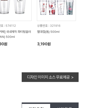
 : 574112
상품번호 : 321916
카페] 국내제작 파티텀블러
빨대컵(돔) 500ml
SAN) 500ml
030원
3,190원
디자인 이미지 소스 무료제공 >