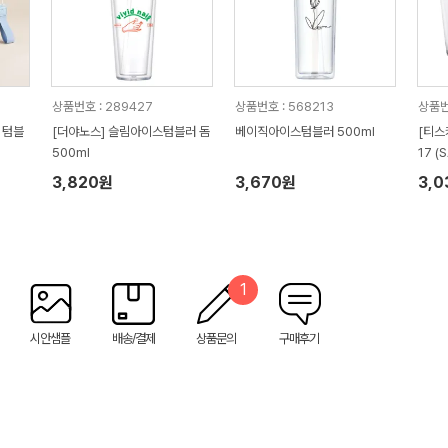
상품번호 : 289427
상품번호 : 568213
상품번호
 텀블
[더야노스] 슬림아이스텀블러 돔
베이직아이스텀블러 500ml
[티스
500ml
17 (
3,820원
3,670원
3,
1
시안샘플
배송/결제
상품문의
구매후기