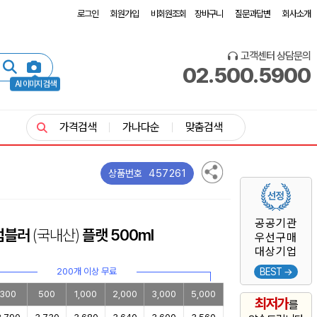
로그인
회원가입
비회원조회
장바구니
질문과답변
회사소개
고객센터 상담문의
02.500.5900
AI 이미지 검색
가격검색
가나다순
맞춤검색
457261
상품번호
공공기관
 텀블러
(국내산)
플랫 500ml
우선구매
대상기업
200개 이상 무료
BEST →
300
500
1,000
2,000
3,000
5,000
최저가
를