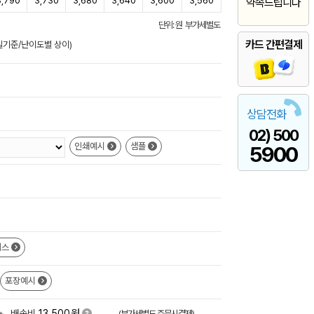
3,790
3,730
3,680
3,640
3,600
3,560
약속드립니다
단위: 원 부가세별도
카드 간편결제
업일기준/난이도별 상이)
상담전화
02) 500
인쇄예시
샘플
5900
이스
포장예시
원
+
배송비
13,500
(부가세별도,주문시결제)