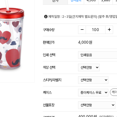
단가
4,000
3,880
견적문의
제작일정 : 2~3일(간지제작 별도문의) (발주 후/영
구매수량
4,000
원
판매단가
인쇄 선택
색상 선택
스티커/라벨지
케
케이스
선물포장
400,000
원
(부가세별도)