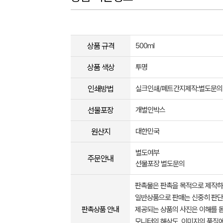
상품 규격
500ml
상품 색상
투명
인쇄방법
실크인쇄/페트간지제작:별도문의
선물포장
개별인박스
원산지
대한민국
별도여부
주문안내
선물포장 별도문의
판촉물은 판촉을 목적으로 제작하
일반상품으로 판매는 신중히 판단
판촉상품 안내
제공되는 상품의 사진은 이해를 
모니터의 해상도, 이미지의 품질에