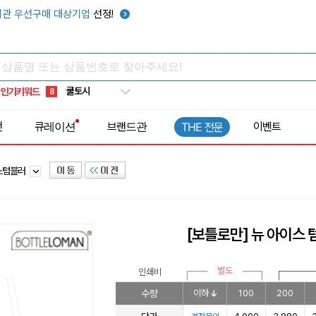
키캡
5
관 우선구매 대상기업
선정!
우산
6
텀블러
7
쿨토시
8
인기키워드
넥쿨러
9
타포린가방
10
전
큐레이션
브랜드관
이벤트
THE 전문
선풍기
1
스텀블러
[보틀로만] 뉴 아이스
별도
인쇄비
수량
이하
100
200