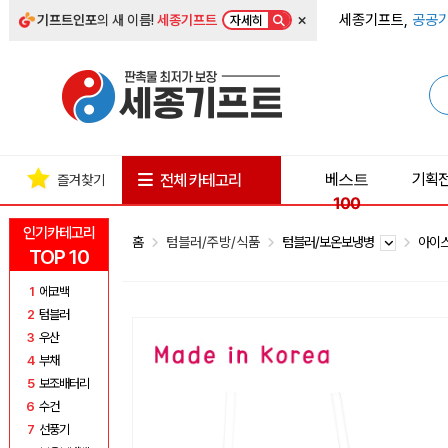
×
세종기프트,
공공기
기프트인포
의 새 이름!
세종기프트
자세히
베스트
기획
전체 카테고리
즐겨찾기
100
인기카테고리
홈
텀블러/주방/식품
텀블러/보온보냉병
아이
TOP 10
1
에코백
2
텀블러
3
우산
4
부채
5
보조배터리
6
수건
7
선풍기