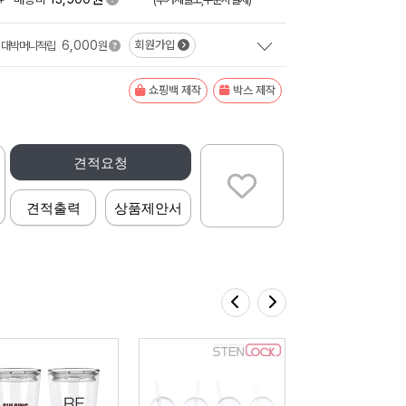
6,000
회원가입
대박머니적립
원
쇼핑백 제작
박스 제작
견적요청
견적출력
상품제안서