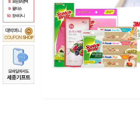
8
보온보냉백
9
물티슈
10
장바구니
대박머니
₩
COUPON
SHOP
모바일에서도
세종기프트