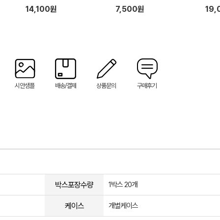
 고무
프 행주 + 기프트박스
생장갑,크린백,컬러지퍼백,물티
14,100원
7,500원
19,
슈50매)
시안샘플
배송/결제
상품문의
구매후기
박스포장수량
1박스 20개
케이스
개별케이스