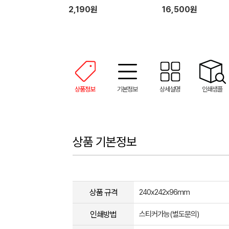
러시 설거지 수세미 일체형
2,190원
16,500원
장갑 1P 세트
상품정보
기본정보
상세설명
인쇄샘플
상품 기본정보
상품 규격
240x242x96mm
인쇄방법
스티커가능(별도문의)