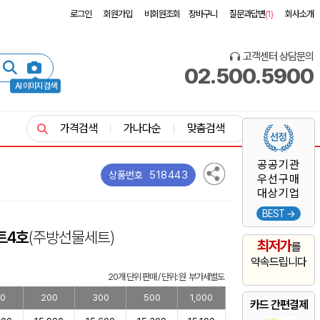
로그인
회원가입
비회원조회
장바구니
질문과답변
(1)
회사소개
고객센터 상담문의
02.500.5900
AI 이미지 검색
가격검색
가나다순
맞춤검색
공공기관
518443
상품번호
우선구매
대상기업
BEST →
트4호
(주방선물세트)
최저가
를
약속드립니다
20개 단위 판매 / 단위: 원 부가세별도
00
200
300
500
1,000
카드 간편결제