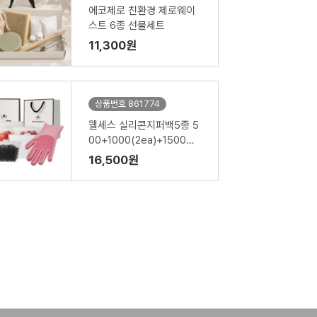
에코제로 친환경 제로웨이
스트 6종 선물세트
11,300원
상품번호 861774
웰세스 실리콘지퍼백5종 5
00+1000(2ea)+1500ml
(2ea)+실리콘 브러시 설거
16,500원
지 수세미 일체형 고무장갑
1P 세트