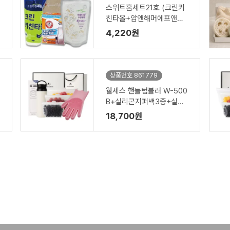
스위트홈세트21호 (크린키
친타올+암앤해머에프앤에
프396.8g+유한양행주방
4,220원
세제)3종(손잡이고급케이
스)
상품번호 861779
웰세스 핸들텀블러 W-500
B+실리콘지퍼백3종+실리
콘 브러시 설거지 수세미 일
18,700원
체형 고무장갑 1P 세트