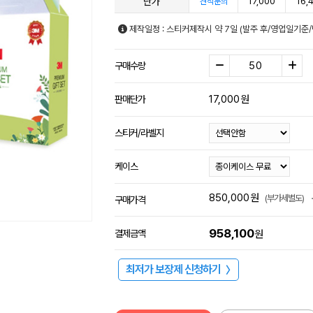
단가
17,000
16,
견적문의
제작일정 : 스티커제작시 약 7일 (발주 후/영업일기준
구매수량
17,000
원
판매단가
스티커/라벨지
케이스
850,000
원
(부가세별도)
구매가격
958,100
결제금액
원
최저가 보장제 신청하기
〉