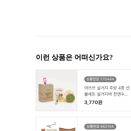
이런 상품은 어떠신가요?
상품번호 770444
어쓰쓰 설거지 주방 4종 선
물세트 설거지바 천연수세
미 제로웨이스트키트
3,770원
상품번호 862104