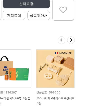
견적요청
견적출력
상품제안서
호 : 836267
상품번호 : 599566
ble 터블 세탁&주방 3종 선
모스니에 제로웨이스트 주방세트
트
5종