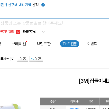
우산
6
관 우선구매 대상기업
선정!
텀블러
7
쿨토시
8
넥쿨러
9
인기키워드
타포린가방
10
선풍기
1
전
큐레이션
브랜드관
이벤트
THE 전문
용품세트
[3M]집들이세
수량
이하
50
1