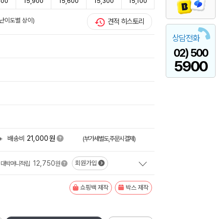
400
15,900
15,600
15,300
15,100
/난이도별 상이)
견적 히스토리
상담전화
02) 500
5900
원
+
배송비
21,000
(부가세별도,주문시결제)
12,750
회원가입
대박머니적립
원
쇼핑백 제작
박스 제작