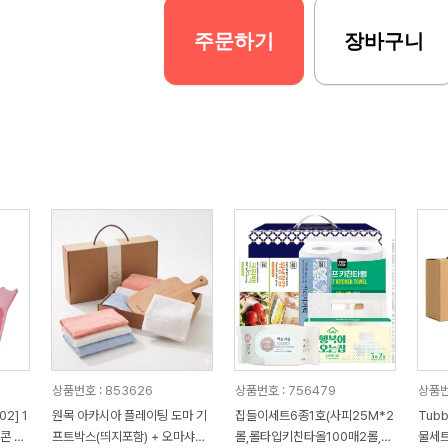
주문하기
장바구니
상품번호 : 853626
상품번호 : 756479
상품번
2] 1
원목 아카시아 플레이팅 도마 기
집들이세트6종1호(사피25M*2
Tub
콘 브
프트박스(띄지포함) + 오마샤리
롤,롤타입키친타올100매2롤,위
물세