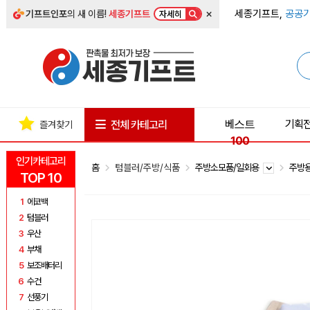
×
세종기프트,
공공기
기프트인포
의 새 이름!
세종기프트
자세히
베스트
기획
전체 카테고리
즐겨찾기
100
인기카테고리
홈
텀블러/주방/식품
주방소모품/일회용
주방
TOP 10
1
에코백
2
텀블러
3
우산
4
부채
5
보조배터리
6
수건
7
선풍기