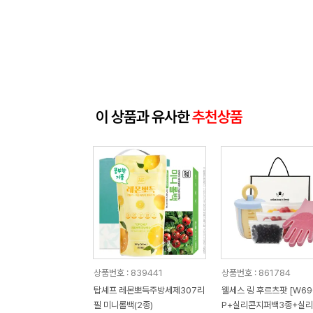
이 상품과 유사한
추천상품
상품번호 : 839441
상품번호 : 861784
탑셰프 레몬뽀득주방세제307리
웰세스 링 후르츠팟 [W690
필 미니롤백(2종)
P+실리콘지퍼백3종+실리