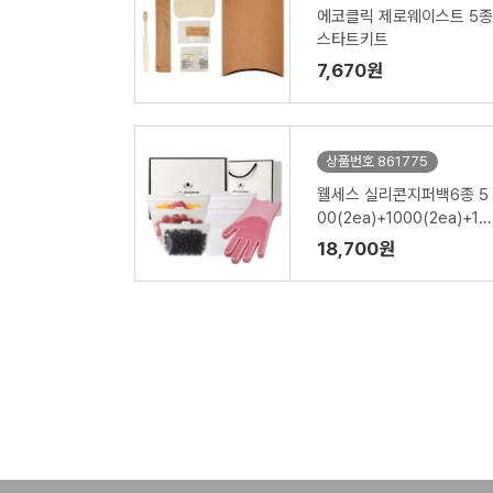
에코클릭 제로웨이스트 5종
스타트키트
7,670원
상품번호 861775
웰세스 실리콘지퍼백6종 5
00(2ea)+1000(2ea)+15
00ml(2ea)+실리콘 브러
18,700원
시 설거지 수세미 일체형 고
무장갑 1P 세트