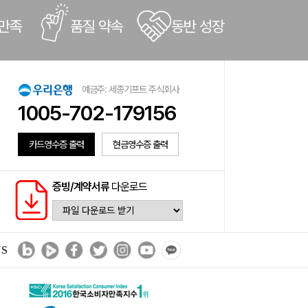
 만족
품질 약속
동반 성장
예금주: 세종기프트 주식회사
1005-702-179156
카드영수증 출력
현금영수증 출력
증빙/계약서류
다운로드
NS