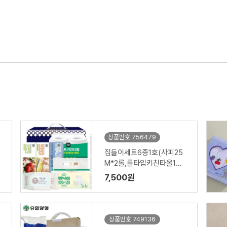
상품번호 756479
집들이세트6종1호(사피25
M*2롤,롤타입키친타올100
매2롤,위생장갑,크린백,컬
7,500원
러지퍼백,물티슈50매)
상품번호 749136