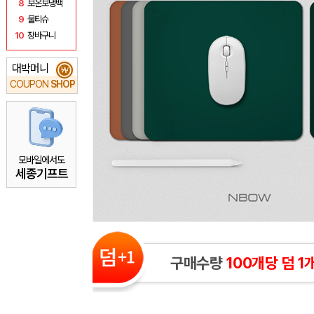
8
보온보냉백
9
물티슈
10
장바구니
대박머니
₩
COUPON
SHOP
모바일에서도
세종기프트
구매수량
100개당 덤 1