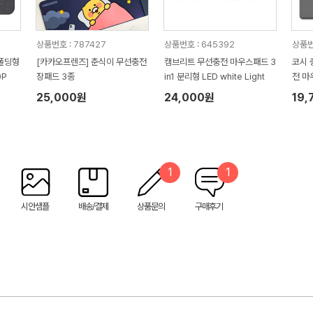
상품번호 : 787427
상품번호 : 645392
상품번
 폴딩형
[카카오프렌즈] 춘식이 무선충전
캠브리트 무선충전 마우스패드 3
코시 
0P
장패드 3종
in1 분리형 LED white Light
전 마
25,000원
24,000원
19,
1
1
시안샘플
배송/결제
상품문의
구매후기