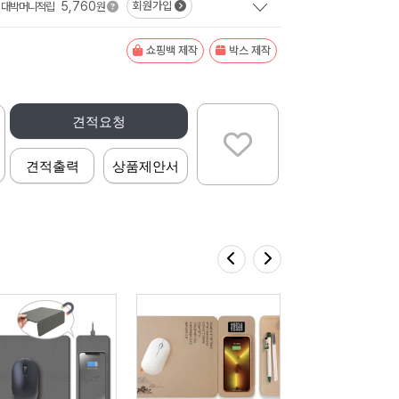
5,760
회원가입
대박머니적립
원
쇼핑백 제작
박스 제작
견적요청
견적출력
상품제안서