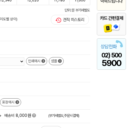
12,340
12,020
11,780
11,600
약속드립니다
단위: 원 부가세별도
카드 간편결제
난이도별 상이)
견적 히스토리
상담전화
02) 500
5900
인쇄예시
샘플
포장예시
원
+
배송비
8,000
(부가세별도,주문시결제)