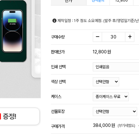
단가
12,800
견적문의
제작일정 : 1주 정도 소요예정. (발주 후/영업일기준/
구매수량
12,800
원
판매단가
인쇄 선택
색상 선택
케이스
선물포장
개
증정!
384,000
원
(부가세별도)
구매가격