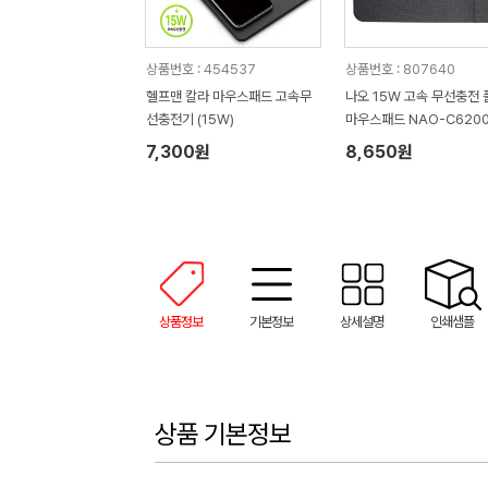
상품번호 : 454537
상품번호 : 807640
헬프맨 칼라 마우스패드 고속무
나오 15W 고속 무선충전
선충전기 (15W)
마우스패드 NAO-C620
7,300원
8,650원
상품정보
기본정보
상세설명
인쇄샘플
상품 기본정보