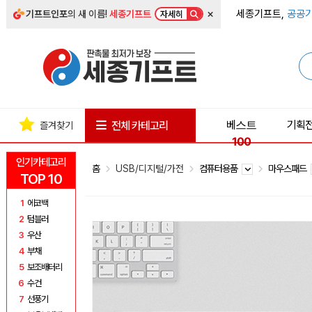
×
세종기프트,
공공기
기프트인포
의 새 이름!
세종기프트
자세히
베스트
기획
전체 카테고리
즐겨찾기
100
인기카테고리
홈
USB/디지털/가전
컴퓨터용품
마우스패드
TOP 10
1
에코백
2
텀블러
3
우산
4
부채
5
보조배터리
6
수건
7
선풍기