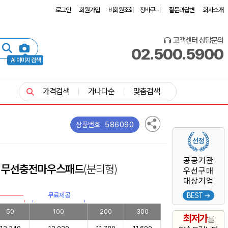
로그인
회원가입
비회원조회
장바구니
질문과답변
회사소개
고객센터 상담문의
02.500.5900
AI 이미지 검색
가격검색
가나다순
맞춤검색
586090
상품번호
공공기관
W 무선충전마우스패드
(분리형)
우선구매
대상기업
무료제공
BEST →
50
100
200
300
최저가
를