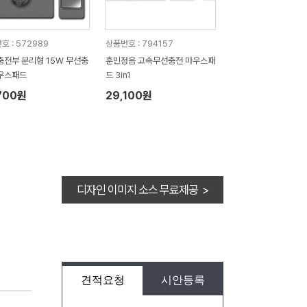
호 : 572989
상품번호 : 794157
충전부 분리형 15W 무선충
훈민정음 고속무선충전 마우스패
우스패드
드 3in1
700원
29,100원
디자인 이미지 소스 무료제공 >
견적요청
시안등록