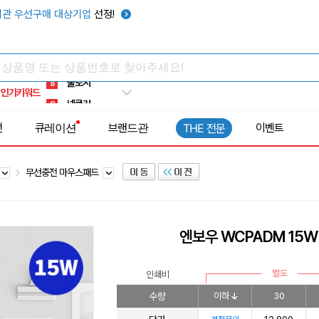
키캡
5
관 우선구매 대상기업
선정!
우산
6
텀블러
7
쿨토시
8
인기키워드
넥쿨러
9
타포린가방
10
전
큐레이션
브랜드관
이벤트
THE 전문
선풍기
1
무선충전 마우스패드
엔보우 WCPADM 15
별도
인쇄비
수량
이하
30