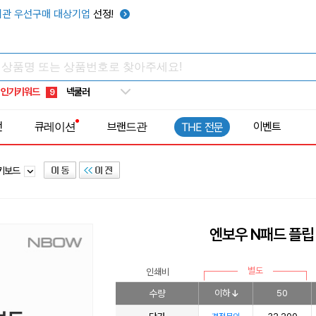
키캡
5
관 우선구매 대상기업
선정!
우산
6
텀블러
7
쿨토시
8
인기키워드
넥쿨러
9
타포린가방
10
전
큐레이션
브랜드관
이벤트
THE 전문
선풍기
1
 키보드
엔보우 N패드 플
별도
인쇄비
수량
이하
50