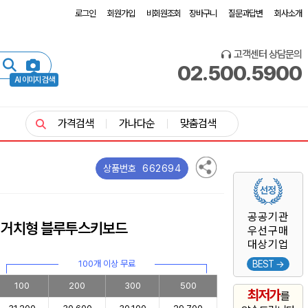
로그인
회원가입
비회원조회
장바구니
질문과답변
회사소개
고객센터 상담문의
02.500.5900
AI 이미지 검색
가격검색
가나다순
맞춤검색
662694
상품번호
공공기관
립 거치형 블루투스키보드
우선구매
대상기업
100개 이상 무료
BEST →
100
200
300
500
최저가
를