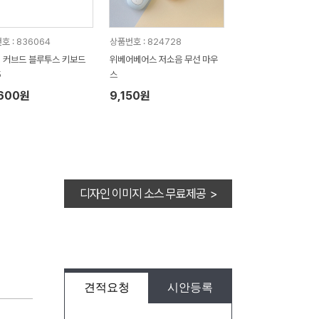
호 : 836064
상품번호 : 824728
] 커브드 블루투스 키보드
위베어베어스 저소음 무선 마우
5
스
,600원
9,150원
디자인 이미지 소스 무료제공 >
견적요청
시안등록