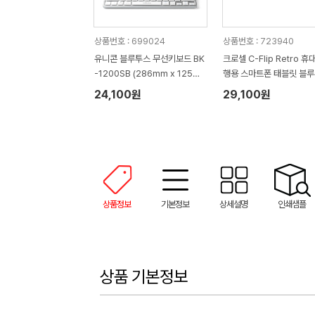
상품번호 : 699024
상품번호 : 723940
유니콘 블루투스 무선키보드 BK
크로셀 C-Flip Retro 휴
-1200SB (286mm x 125m
행용 스마트폰 태블릿 블
m x 13mm / 395g)
무선 접이식 키보드
24,100원
29,100원
상품정보
기본정보
상세설명
인쇄샘플
상품 기본정보