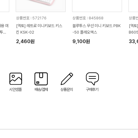
상품번호 : 572176
상품번호 : 845868
상품번
대용 여
[엑토] 레트로 미니키보드 키스
블루투스 무선 미니 키보드 PBK
[엑토
루투스
킨 KSK-02
-50 플레오맥스
B60
2,460원
9,100원
33
시안샘플
배송/결제
상품문의
구매후기