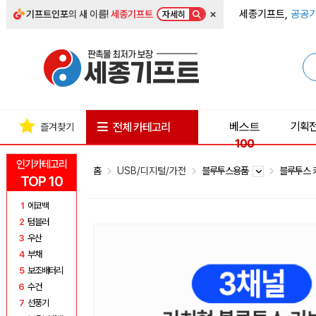
×
세종기프트,
공공기
기프트인포
의 새 이름!
세종기프트
자세히
베스트
기획
전체 카테고리
즐겨찾기
100
인기카테고리
홈
USB/디지털/가전
블루투스용품
블루투스
TOP 10
1
에코백
2
텀블러
3
우산
4
부채
5
보조배터리
6
수건
7
선풍기