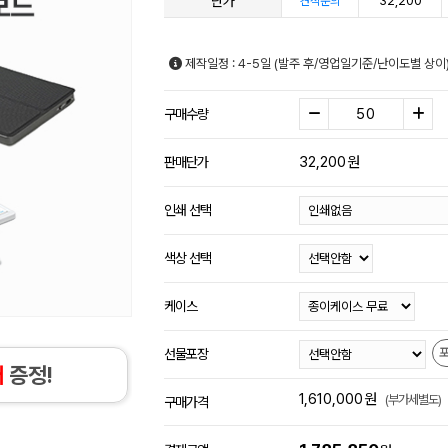
단가
32,200
견적문의
제작일정 : 4-5일 (발주 후/영업일기준/난이도별 상이
구매수량
32,200
원
판매단가
인쇄 선택
색상 선택
케이스
선물포장
개
증정!
1,610,000
원
(부가세별도)
구매가격