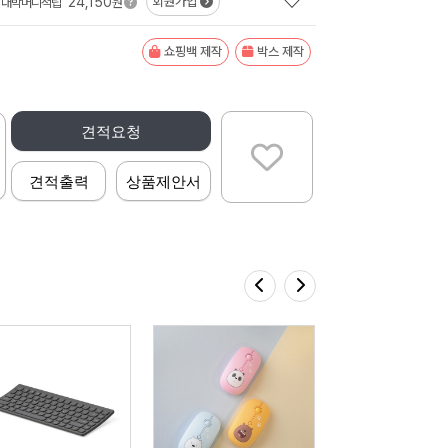
24,150
회원가입
대박머니적립
원
쇼핑백 제작
박스 제작
견적요청
견적출력
상품제안서