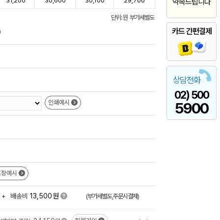
31,200
30,600
30,100
29,700
약속드립니다
단위: 원 부가세별도
카드 간편결제
)
상담전화
02) 500
인쇄예시
5900
포장예시
원
+
배송비
13,500
(부가세별도,주문시결제)