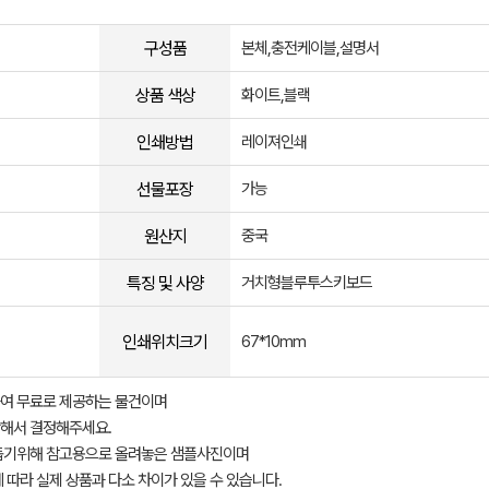
구성품
본체,충전케이블,설명서
상품 색상
화이트,블랙
인쇄방법
레이져인쇄
선물포장
가능
원산지
중국
특징 및 사양
거치형블루투스키보드
인쇄위치크기
67*10mm
여 무료로 제공하는 물건이며
해서 결정해주세요.
돕기위해 참고용으로 올려놓은 샘플사진이며
 따라 실제 상품과 다소 차이가 있을 수 있습니다.