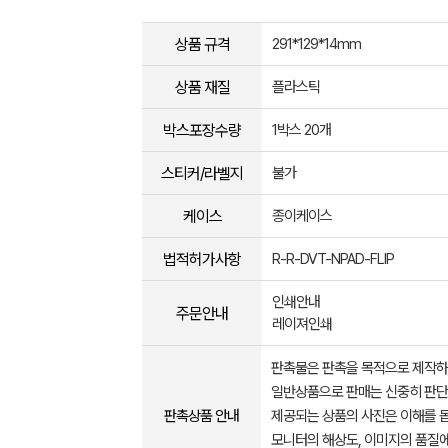
상품 규격
291*129*14mm
상품 재질
플라스틱
박스포장수량
1박스 20개
스티커/라벨지
불가
케이스
종이케이스
법적허가사항
R-R-DVT-NPAD-FLIP
인쇄안내
주문안내
레이져인쇄
판촉물은 판촉을 목적으로 제작하
일반상품으로 판매는 신중히 판단
판촉상품 안내
제공되는 상품의 사진은 이해를 
모니터의 해상도, 이미지의 품질에