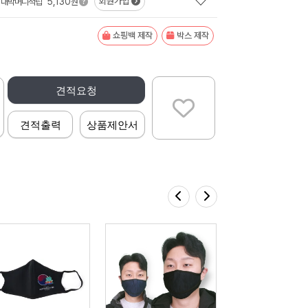
5,130
회원가입
대박머니적립
원
쇼핑백 제작
박스 제작
견적요청
견적출력
상품제안서