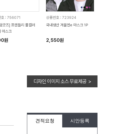
호 : 756071
상품번호 : 723924
텀굿즈] 프렌들리 풀컬러
국내생산 겨울엔e 마스크 1P
 마스크
90원
2,550원
디자인 이미지 소스 무료제공 >
견적요청
시안등록