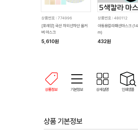
상품번호 : 774996
상품번호 : 480112
[포레앙] 국산 자외선차단 올커
아동용칼라패션마스크 (14*
버 마스크
m)
5,610원
432원
상품정보
기본정보
상세설명
인쇄샘플
상품 기본정보