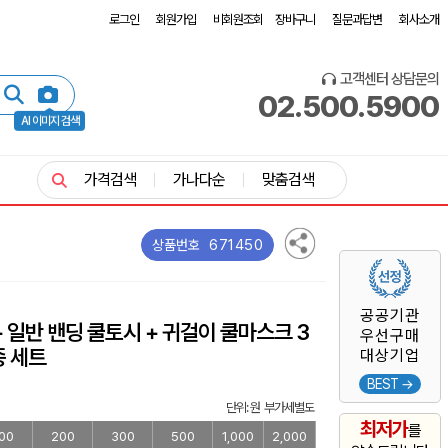
로그인
회원가입
비회원조회
장바구니
질문과답변
회사소개
고객센터 상담문의
02.500.5900
AI 이미지 검색
가격검색
가나다순
맞춤검색
671450
상품번호
공공기관
 일반 밴딩 쿨토시 + 귀걸이 쿨마스크 3
우선구매
종 세트
대상기업
BEST →
단위: 원 부가세별도
최저가
를
00
200
300
500
1,000
2,000