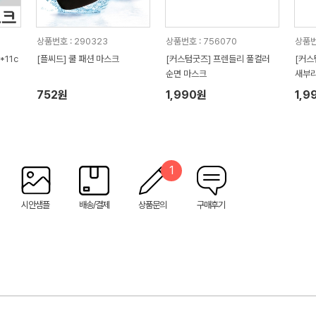
상품번호 : 290323
상품번호 : 756070
상품번
11c
[플씨드] 쿨 패션 마스크
[커스텀굿즈] 프렌들리 풀컬러
[커스
순면 마스크
새부리
752원
1,990원
1,9
1
시안샘플
배송/결제
상품문의
구매후기