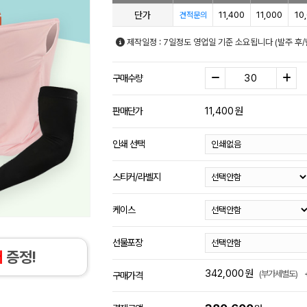
단가
11,400
11,000
10
견적문의
제작일정 : 7일정도 영업일 기준 소요됩니다 (발주 후
구매수량
11,400
원
판매단가
인쇄 선택
스티커/라벨지
케이스
선물포장
개
증정!
342,000
원
(부가세별도)
구매가격