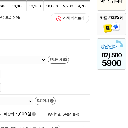
약속드립니다
,600
10,400
10,200
10,000
9,900
9,700
/난이도별 상이)
카드 간편결제
견적 히스토리
상담전화
02) 500
인쇄예시
5900
포장예시
원
+
배송비
4,000
(부가세별도,주문시결제)