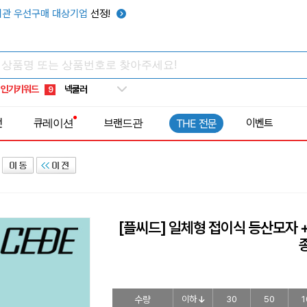
우산
6
관 우선구매 대상기업
선정!
텀블러
7
쿨토시
8
넥쿨러
9
인기키워드
타포린가방
10
선풍기
1
전
큐레이션
브랜드관
이벤트
THE 전문
[플씨드] 일체형 접이식 등산모자 +
수량
이하
30
50
1