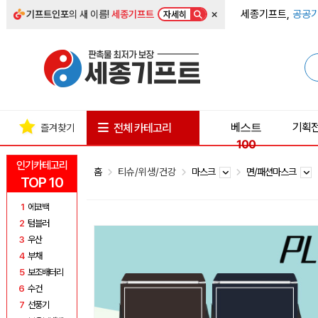
×
세종기프트,
공공기
기프트인포
의 새 이름!
세종기프트
자세히
베스트
기획
전체 카테고리
즐겨찾기
100
인기카테고리
홈
티슈/위생/건강
마스크
면/패션마스크
TOP 10
1
에코백
2
텀블러
3
우산
4
부채
5
보조배터리
6
수건
7
선풍기