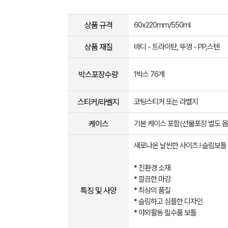
상품 규격
60x220mm/550ml
상품 재질
바디 - 트라이탄, 뚜껑 - PP,스텐
박스포장수량
1박스 76개
스티커/라벨지
코팅스티커 또는 라벨지
케이스
기본 케이스 포함(선물포장 별도 옵
새로나온 날씬한 사이즈 ! 슬림보틀 
* 친환경 소재
* 깔끔한 마감
특징 및 사양
* 최상의 품질
* 슬림하고 심플한 디자인
* 야외활동 필수품 보틀