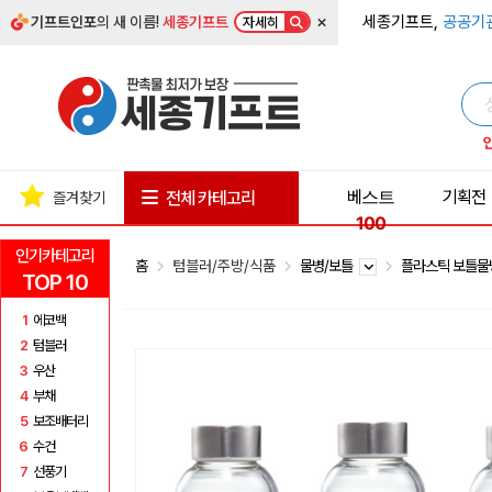
×
세종기프트,
공공기
기프트인포
의 새 이름!
세종기프트
자세히
베스트
기획전
전체 카테고리
즐겨찾기
100
인기카테고리
홈
텀블러/주방/식품
물병/보틀
플라스틱 보틀
TOP 10
1
에코백
2
텀블러
3
우산
4
부채
5
보조배터리
6
수건
7
선풍기