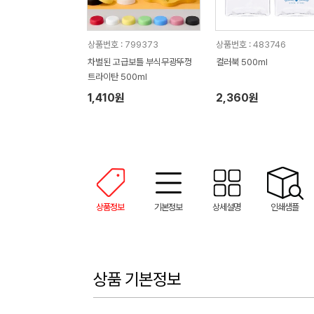
상품번호 : 799373
상품번호 : 483746
차별된 고급보틀 부식무광뚜껑
컬러북 500ml
트라이탄 500ml
1,410원
2,360원
상품정보
기본정보
상세설명
인쇄샘플
상품 기본정보