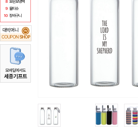
8
보온보냉백
9
물티슈
10
장바구니
대박머니
₩
COUPON
SHOP
모바일에서도
세종기프트