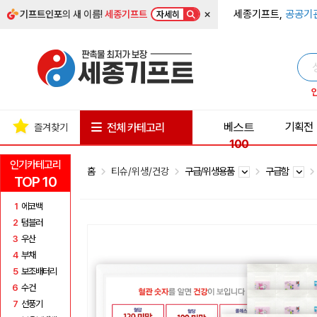
×
세종기프트,
공공기
기프트인포
의 새 이름!
세종기프트
자세히
베스트
기획전
전체 카테고리
즐겨찾기
100
인기카테고리
홈
티슈/위생/건강
구급/위생용품
구급함
TOP 10
1
에코백
2
텀블러
3
우산
4
부채
5
보조배터리
6
수건
7
선풍기