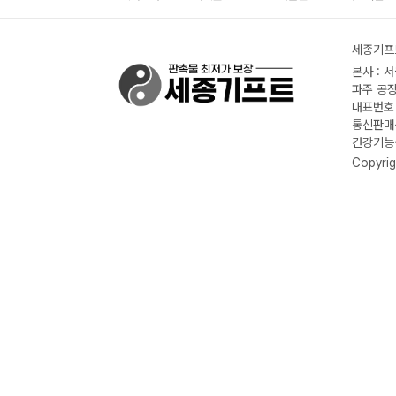
세종기프트
본사 : 
파주 공장
대표번호 :
통신판매신
건강기능식
Copyrig