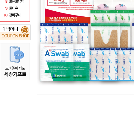
8
보온보냉백
9
물티슈
10
장바구니
대박머니
₩
COUPON
SHOP
모바일에서도
세종기프트