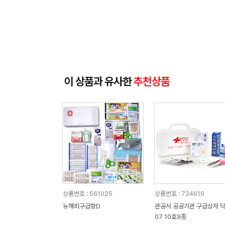
이 상품과 유사한
추천상품
상품번호 : 561025
상품번호 : 724619
뉴해피구급함D
관공서 공공기관 구급상자 
07 10호9종