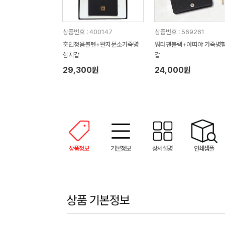
상품번호 : 400147
상품번호 : 569261
훈민정음볼펜+완자문소가죽명
워터펜블랙+아띠야 가죽명
함지갑
갑
29,300원
24,000원
상품정보
기본정보
상세설명
인쇄샘플
상품 기본정보