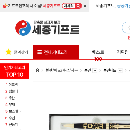
×
세종기프트,
공공기
기프트인포
의 새 이름!
세종기프트
자세히
베스트
기획전
전체 카테고리
즐겨찾기
100
인기카테고리
홈
볼펜/메모/수첩/사무
볼펜
볼펜세트
TOP 10
1
에코백
2
텀블러
3
우산
4
부채
5
보조배터리
6
수건
7
선풍기