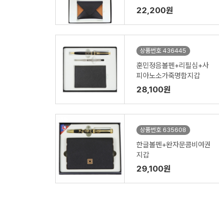
22,200원
상품번호 436445
훈민정음볼펜+리필심+사
피아노소가죽명함지갑
28,100원
상품번호 635608
한글볼펜+완자문콤비여권
지갑
29,100원