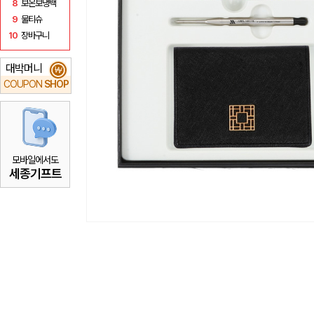
8
보온보냉백
9
물티슈
10
장바구니
대박머니
₩
COUPON
SHOP
모바일에서도
세종기프트