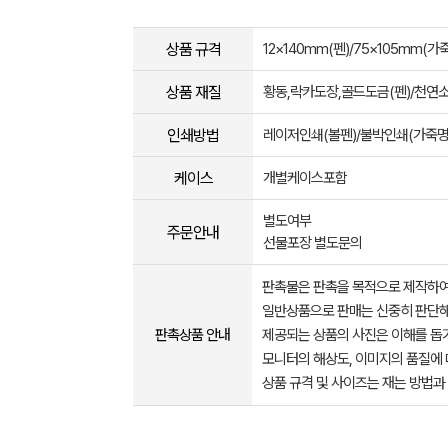
상품 규격
12×140mm(펜)/75×105mm(가
상품 재질
황동,락카도장,골드도금(펜)/천연
인쇄방법
레이저인쇄(볼펜)/불박인쇄(가죽명
케이스
개별케이스포함
별도여부
주문안내
선물포장 별도문의
판촉물은 판촉을 목적으로 제작하여
일반상품으로 판매는 신중히 판단해
판촉상품 안내
제공되는 상품의 사진은 이해를 
모니터의 해상도, 이미지의 품질에 
상품 규격 및 사이즈는 재는 방법과