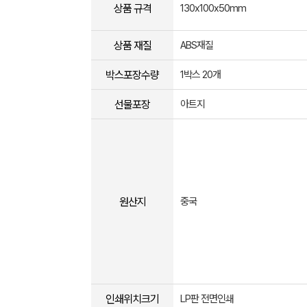
상품 규격
130x100x50mm
상품 재질
ABS재질
박스포장수량
1박스 20개
선물포장
아트지
원산지
중국
인쇄위치크기
LP판 전면인쇄