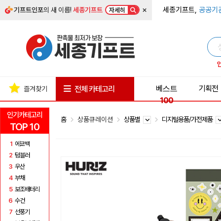
×
세종기프트,
공공기
기프트인포
의 새 이름!
세종기프트
자세히
베스트
기획전
전체 카테고리
즐겨찾기
100
인기카테고리
홈
상품큐레이션
상품별
디지털용품/가전제품
TOP 10
1
에코백
2
텀블러
3
우산
4
부채
5
보조배터리
6
수건
7
선풍기