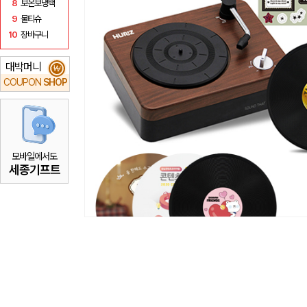
8
보온보냉백
9
물티슈
10
장바구니
대박머니
₩
COUPON
SHOP
모바일에서도
세종기프트