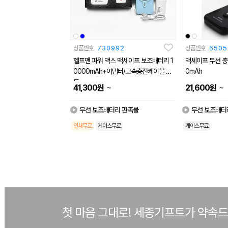
상품번호
730992
상품번호
6505
헬프맨 파워 맥스 맥세이프 보조배터리 1
맥세이프 무선 충
0000mAh+어댑터/고속충전케이블 세
0mAh
트
~
~
41,300
원
21,600
원
무선 보조배터리 판촉물
무선 보조배터
인쇄무료
케이스무료
케이스무료
첫 마음 그대로! 세종기프트가 약속