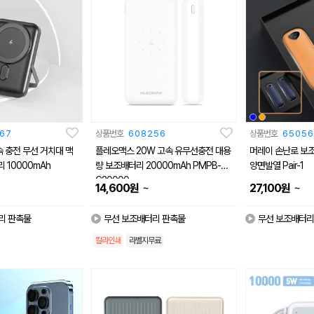
67
상품번호
608256
상품번호
65056
속 충전 무선 거치대 맥
플레오맥스 20W 고속 유무선충전 대용
머레이 손난로 보조
 10000mAh
량 보조배터리 20000mAh PMPB-W
양면발열 Pair-1
C20000
~
~
14,600
원
27,100
원
리 판촉물
무선 보조배터리 판촉물
무선 보조배터리
칼라인쇄
라벨지무료