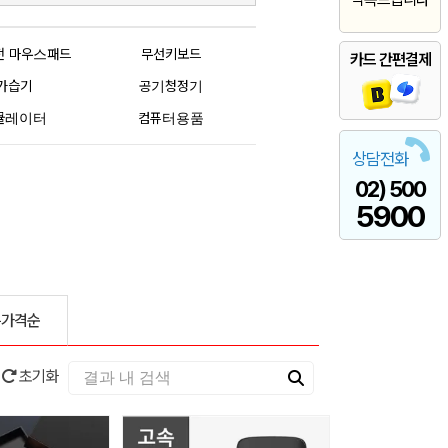
전 마우스패드
무선키보드
카드 간편결제
가습기
공기청정기
큘레이터
컴퓨터용품
상담전화
02) 500
5900
은가격순
초기화