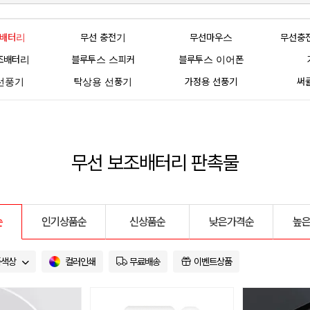
조배터리
무선 충전기
무선마우스
무선충
조배터리
블루투스 스피커
블루투스 이어폰
선풍기
탁상용 선풍기
가정용 선풍기
써
무선 보조배터리 판촉물
순
인기상품순
신상품순
낮은가격순
높
품색상
컬러인쇄
무료배송
이벤트상품