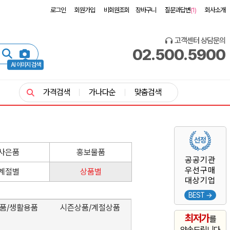
로그인
회원가입
비회원조회
장바구니
질문과답변
(1)
회사소개
고객센터 상담문의
02.500.5900
AI 이미지 검색
가격검색
가나다순
맞춤검색
사은품
홍보물품
공공기관
우선구매
계절별
상품별
대상기업
BEST →
품/생활용품
시즌상품/계절상품
최저가
를
약속드립니다