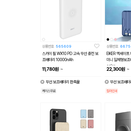
상품번호
565609
상품번호
6675
스카이 필 WX10 PD 고속 무선 충전 보
EIKER 맥세이
조배터리 10000nAh
미니 일체형보조배
color
~
~
11,780
원
22,300
원
무선 보조배터리 판촉물
무선 보조배터
케이스무료
칼라인쇄