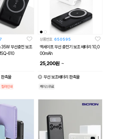
7
상품번호
650595
h 35W 무선충전 보조
맥세이프 무선 충전기 보조 배터리 10,0
SQ-610
00mAh
~
25,200
원
 판촉물
무선 보조배터리 판촉물
칼라인쇄
케이스무료