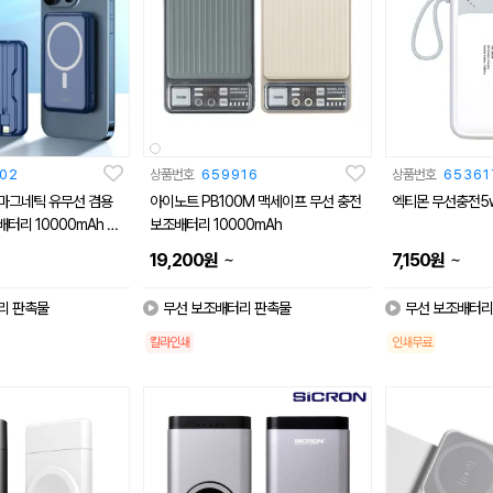
02
상품번호
659916
상품번호
65361
프 마그네틱 유무선 겸용
아이노트 PB100M 맥세이프 무선 충전
엑티몬 무선충전5
터리 10000mAh 4
보조배터리 10000mAh
~
~
19,200
원
7,150
원
리 판촉물
무선 보조배터리 판촉물
무선 보조배터리
칼라인쇄
인쇄무료