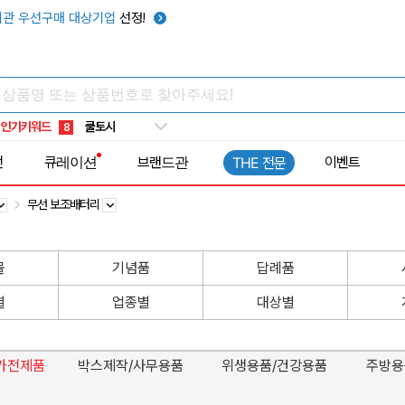
관 우선구매 대상기업
선정!
키캡
5
우산
6
텀블러
7
쿨토시
8
인기키워드
넥쿨러
9
타포린가방
10
전
큐레이션
브랜드관
이벤트
THE 전문
선풍기
1
무선 보조배터리
물
기념품
답례품
별
업종별
대상별
가전제품
박스제작/사무용품
위생용품/건강용품
주방용