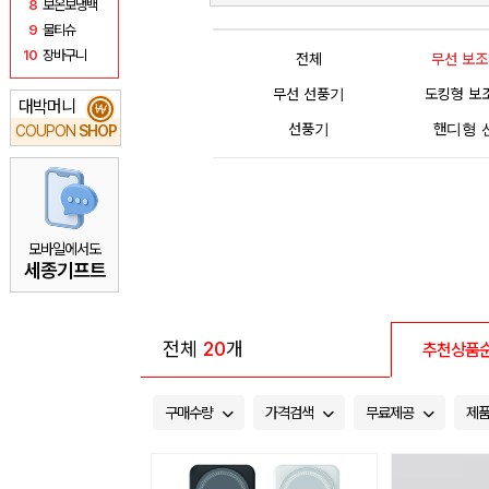
8
보온보냉백
9
물티슈
10
장바구니
전체
무선 보
무선 선풍기
도킹형 보
대박머니
₩
선풍기
핸디형 
COUPON
SHOP
모바일에서도
세종기프트
전체
20
개
추천상품
구매수량
가격검색
무료제공
제