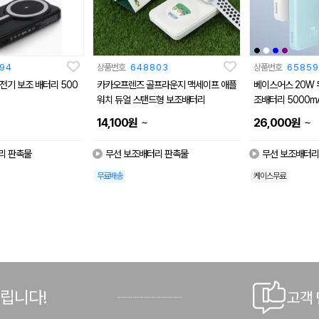
94
상품번호
648803
상품번호
65859
전기 보조 배터리 500
카카오프렌즈 골프라운지 맥세이프 애플
베이스어스 20W 
워치 듀얼 스탠드형 보조배터리
조배터리 5000m
~
~
14,100
원
26,000
원
리 판촉물
무선 보조배터리 판촉물
무선 보조배터리
무료배송
케이스무료
드립니다!
고객