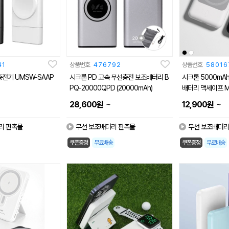
41
상품번호
476792
상품번호
58016
충전기 UMSW-SAAP
시크론 PD 고속 무선충전 보조배터리 B
시크론 5000mA
PQ-20000QPD (20000mAh)
배터리 맥세이프 M
~
~
28,600
원
12,900
원
리 판촉물
무선 보조배터리 판촉물
무선 보조배터리
쿠폰증정
무료배송
쿠폰증정
무료배송