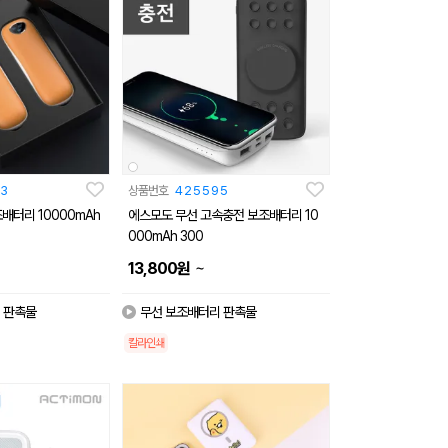
3
상품번호
425595
배터리 10000mAh
에스모도 무선 고속충전 보조배터리 10
000mAh 300
~
13,800
원
 판촉물
무선 보조배터리 판촉물
칼라인쇄