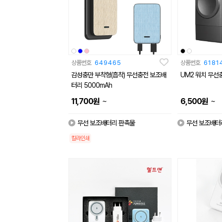
상품번호
649465
상품번호
6181
감성충만 부착형(흡착) 무선충전 보조배
UM2 워치 무선
터리 5000mAh
~
~
11,700
원
6,500
원
무선 보조배터리 판촉물
무선 보조배터
칼라인쇄