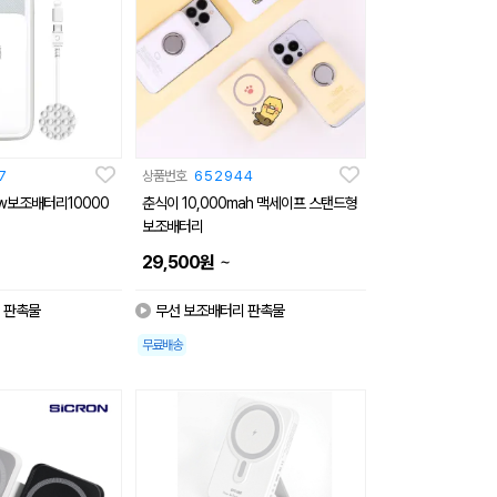
7
상품번호
652944
w보조배터리10000
춘식이 10,000mah 맥세이프 스탠드형
보조배터리
~
29,500
원
 판촉물
무선 보조배터리 판촉물
무료배송