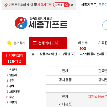
×
세종기프트,
공공기
기프트인포
의 새 이름!
세종기프트
자세히
베스트
기획
전체 카테고리
즐겨찾기
100
홈
상품큐레이션
상품별
디지털용품/가전제품
인기카테고리
TOP 10
1
에코백
전체
판촉
2
텀블러
행사용품
행사
3
우산
4
부채
5
보조배터리
전체
디지털용품/
6
수건
7
선풍기
기타용품