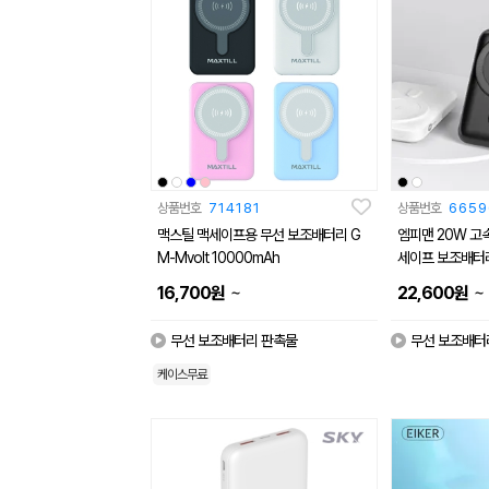
상품번호
714181
상품번호
6659
맥스틸 맥세이프용 무선 보조배터리 G
엠피맨 20W 고
M-Mvolt 10000mAh
세이프 보조배터리
~
~
16,700
원
22,600
원
무선 보조배터리 판촉물
무선 보조배터
케이스무료