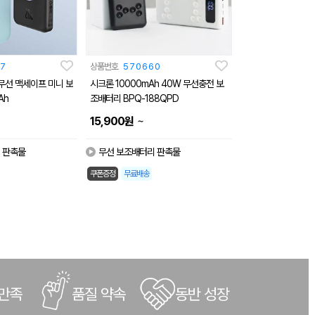
7
상품번호
570660
무선 맥세이프 미니 보
시크론 10000mAh 40W 무선충전 보
Ah
조배터리 BPQ-188QPD
~
15,900
원
 판촉물
무선 보조배터리 판촉물
쿠폰증정
무료배송
 만족
품질 약속
동반 성장