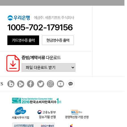
예금주: 세종기프트 주식회사
1005-702-179156
카드영수증 출력
현금영수증 출력
증빙/계약서류
다운로드
NS