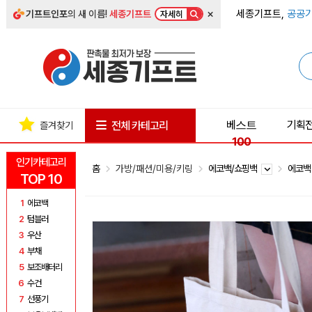
×
세종기프트,
공공기
기프트인포
의 새 이름!
세종기프트
자세히
베스트
기획
전체 카테고리
즐겨찾기
100
인기카테고리
홈
가방/패션/미용/키링
에코백/쇼핑백
에코
TOP 10
1
에코백
2
텀블러
3
우산
4
부채
5
보조배터리
6
수건
7
선풍기