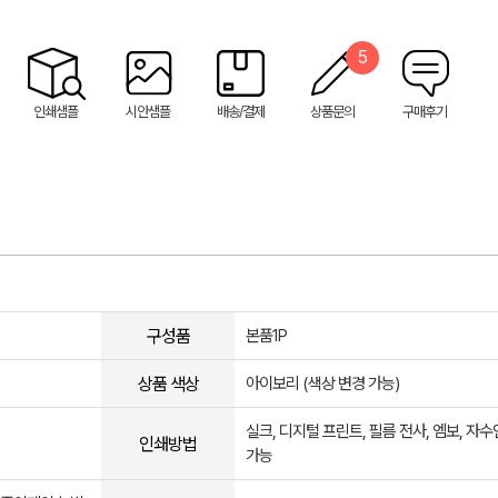
5
인쇄샘플
시안샘플
배송/결제
상품문의
구매후기
구성품
본품1P
상품 색상
아이보리 (색상 변경 가능)
실크, 디지털 프린트, 필름 전사, 엠보, 자
인쇄방법
가능