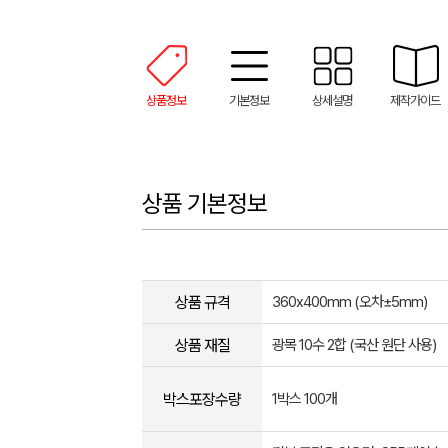
상품정보
기본정보
상세설명
제작가이드
상품 기본정보
상품 규격
360x400mm (오차±5mm)
상품 재질
광목 10수 2합 (국산 원단 사용)
박스포장수량
1박스 100개