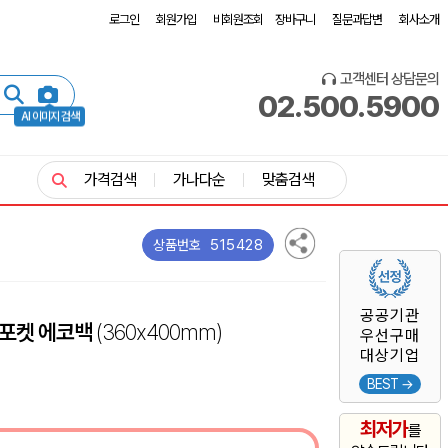
로그인
회원가입
비회원조회
장바구니
질문과답변
회사소개
고객센터 상담문의
02.500.5900
AI 이미지 검색
가격검색
가나다순
맞춤검색
515428
상품번호
공공기관
투포켓 에코백
(360x400mm)
우선구매
대상기업
BEST →
최저가
를