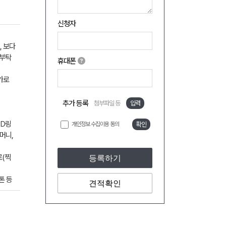
신청자
, 보다
 부탁
휴대폰
가로
추가 등록
첨부파일 등
입력
 D링
개인정보 수집이용 동의
확인
머니,
로(찍
등록하기
톤 등
견적확인