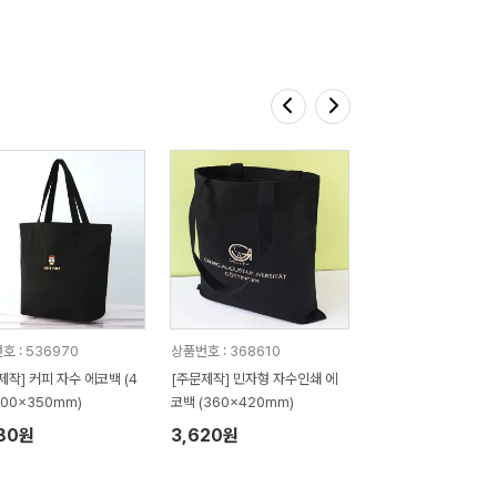
호 : 536970
상품번호 : 368610
제작] 커피 자수 에코백 (4
[주문제작] 민자형 자수인쇄 에
100x350mm)
코백 (360x420mm)
580원
3,620원