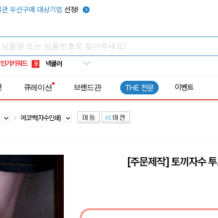
키캡
5
관 우선구매 대상기업
선정!
우산
6
텀블러
7
쿨토시
8
인기키워드
넥쿨러
9
타포린가방
10
전
큐레이션
브랜드관
이벤트
THE 전문
선풍기
1
백
에코백(자수인쇄)
[주문제작] 토끼자수 