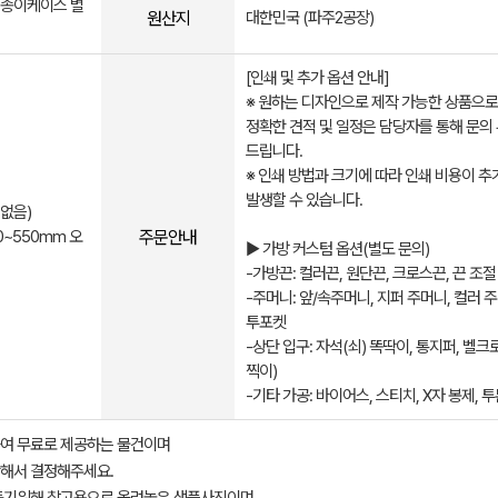
, 종이케이스 별
원산지
대한민국 (파주2공장)
[인쇄 및 추가 옵션 안내]
※ 원하는 디자인으로 제작 가능한 상품으로
정확한 견적 및 일정은 담당자를 통해 문의
드립니다.
※ 인쇄 방법과 크기에 따라 인쇄 비용이 추
발생할 수 있습니다.
 없음)
주문안내
0~550mm 오
▶ 가방 커스텀 옵션(별도 문의)
-가방끈: 컬러끈, 원단끈, 크로스끈, 끈 조절
-주머니: 앞/속주머니, 지퍼 주머니, 컬러 주
투포켓
-상단 입구: 자석(쇠) 똑딱이, 통지퍼, 벨크
찍이)
-기타 가공: 바이어스, 스티치, X자 봉제, 투
여 무료로 제공하는 물건이며
해서 결정해주세요.