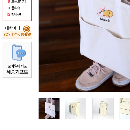
8
보온보냉백
9
물티슈
10
장바구니
대박머니
₩
COUPON
SHOP
모바일에서도
세종기프트