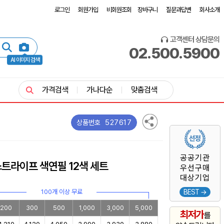
로그인
회원가입
비회원조회
장바구니
질문과답변
회사소개
고객센터 상담문의
02.500.5900
AI 이미지 검색
가격검색
가나다순
맞춤검색
527617
상품번호
공공기관
 스트라이프 색연필 12색 세트
우선구매
대상기업
100개 이상 무료
BEST →
200
300
500
1,000
3,000
5,000
최저가
를