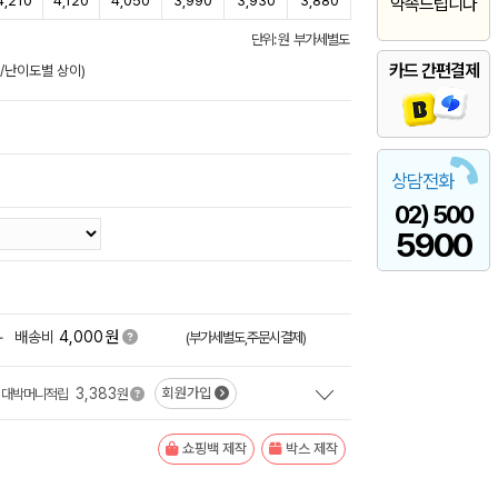
4,210
4,120
4,050
3,990
3,930
3,880
약속드립니다
단위: 원 부가세별도
카드 간편결제
준/난이도별 상이)
상담전화
02) 500
5900
원
+
배송비
4,000
(부가세별도,주문시결제)
3,383
회원가입
대박머니적립
원
쇼핑백 제작
박스 제작