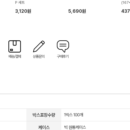
P 세트
(167
3,120원
5,690원
43
배송/결제
상품문의
구매후기
박스포장수량
1박스 100개
케이스
빅 원통케이스