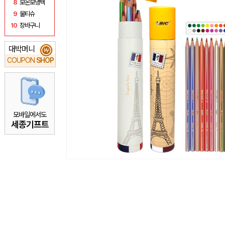
8
보온보냉백
9
물티슈
10
장바구니
대박머니
₩
COUPON
SHOP
모바일에서도
세종기프트