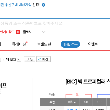
키캡
5
관 우선구매 대상기업
선정!
우산
6
텀블러
7
쿨토시
8
인기키워드
넥쿨러
9
타포린가방
10
전
큐레이션
브랜드관
이벤트
THE 전문
선풍기
1
빅 (BIC)
[BIC] 빅 트로피컬러
별도
인쇄비
수량
이하
50
100