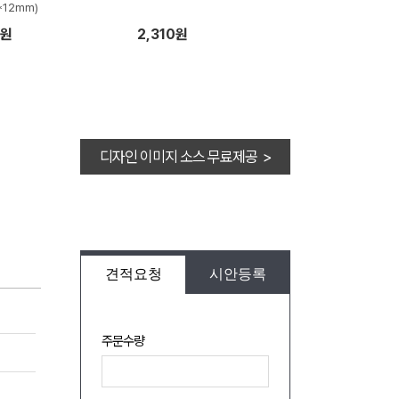
*12mm)
7원
2,310원
디자인 이미지 소스 무료제공 >
견적요청
시안등록
주문수량