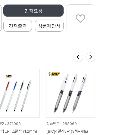
견적요청
견적출력
상품제안서
호 : 371093
상품번호 : 288060
] 빅 크리스탈 업 (1.2mm)
[BIC]4컬러3+1(3색+샤프)