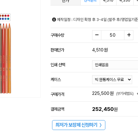
단가
4,510
4,330
견적문의
제작일정 : 디자인 확정 후 3-4일 (발주 후/영업일기
구매수량
4,510
원
판매단가
인쇄 선택
케이스
225,500
원
(부가세별도)
구매가격
252,450
결제금액
원
최저가 보장제 신청하기
〉