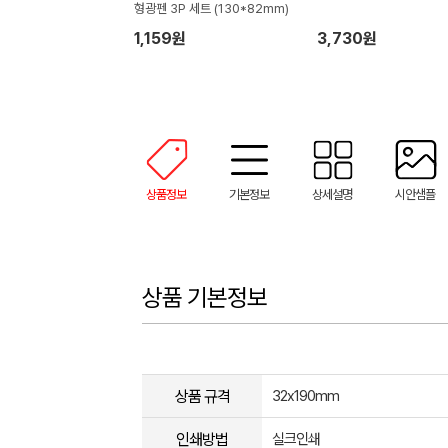
형광펜 3P 세트 (130*82mm)
1,159원
3,730원
상품정보
기본정보
상세설명
시안샘플
상품 기본정보
상품 규격
32x190mm
인쇄방법
실크인쇄