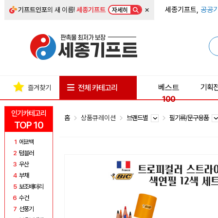
×
세종기프트,
공공기
기프트인포
의 새 이름!
세종기프트
자세히
베스트
기획
전체 카테고리
즐겨찾기
100
인기카테고리
홈
상품큐레이션
브랜드별
필기류/문구용품
TOP 10
1
에코백
2
텀블러
3
우산
4
부채
5
보조배터리
6
수건
7
선풍기