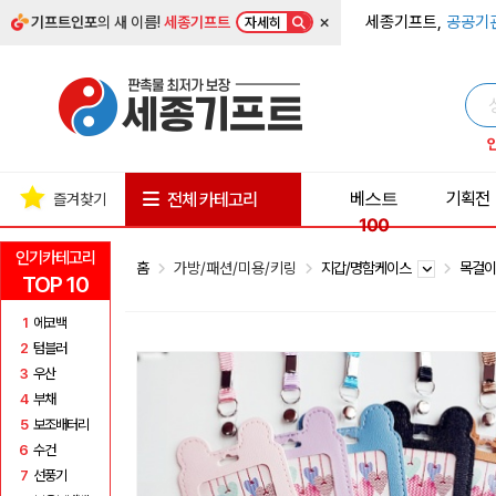
×
세종기프트,
공공기
기프트인포
의 새 이름!
세종기프트
자세히
베스트
기획전
전체 카테고리
즐겨찾기
100
인기카테고리
홈
가방/패션/미용/키링
지갑/명함케이스
목걸
TOP 10
1
에코백
2
텀블러
3
우산
4
부채
5
보조배터리
6
수건
7
선풍기