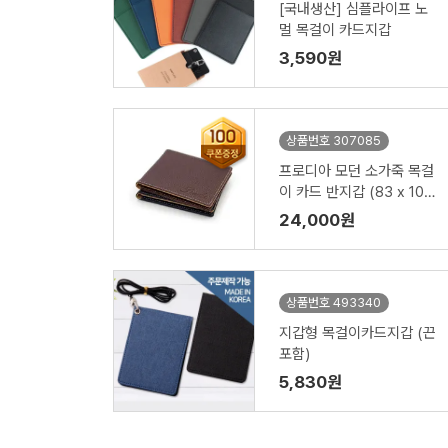
[국내생산] 심플라이프 노
멀 목걸이 카드지갑
3,590원
상품번호 307085
프로디아 모던 소가죽 목걸
이 카드 반지갑 (83 x 103
mm)
24,000원
상품번호 493340
지갑형 목걸이카드지갑 (끈
포함)
5,830원