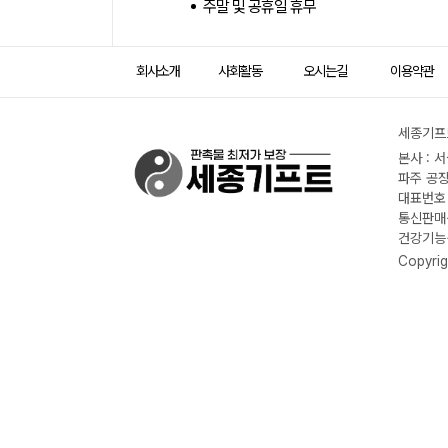
주말 및 공휴일 휴무
회사소개
사회활동
오시는길
이용약관
세종기프트
본사 : 
파주 공장
대표번호 :
통신판매신
건강기능식
Copyrig