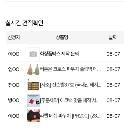
상품제안(웰컴키트제작)
이OO
08-07
[송월] 뉴컬러무지 타월 150g 2매세트 (쇼핑백포함)
윤OO
08-07
실시간 견적확인
핸즈프리 슬링백 시즌2 (31x16.5x6.5cm)
송OO
08-07
신청자
상품명
날짜
화장품박스 제작 문의
이OO
08-07
버튼온 크로스 파우치 슬링백 메신저백 Z763
임OO
08-07
[사조] 쟌슨빌37호 (국내산 돼지고기100%) / 명절 선물세트
전OO
08-07
[주문제작] 에코백 맞춤 제작 서비스
방OO
08-07
라벨 메쉬 파우치 [PH200] (230x185mm)
이OO
08-07
5단 6K 솔리드 스퀘어 파우치 UV 양우산
유OO
08-07