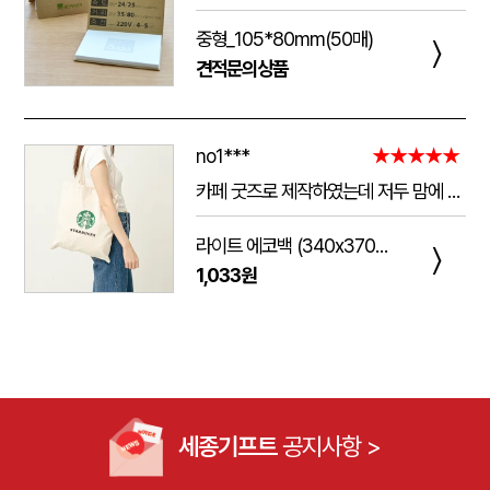
중형_105*80mm(50매)
〉
견적문의상품
no1***
★★★★★
카페 굿즈로 제작하였는데 저두 맘에 들고 손님들도 맘에 들어하세요. 저두 매일 들고 다니는데 탄탄해서 좋아요.가격도 맘에 들어서 벌써 3번째 주문했어요.진행 과정에 있어서도 상담 직원분들 세심하고 친절하세요.
라이트 에코백 (340x370mm)
〉
1,033원
세종기프트
공지사항 >