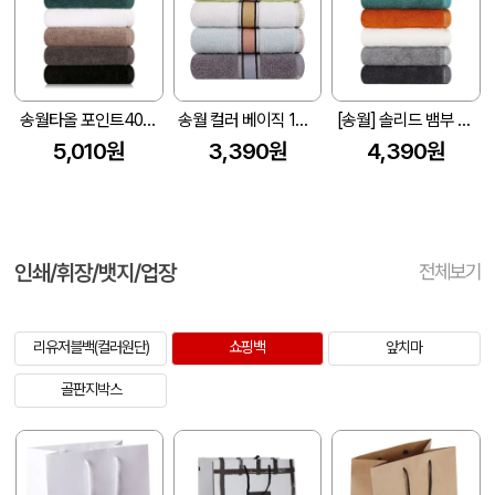
송월타올 포인트40 세면타월 코마사 200g (40수/40*90cm)
송월 컬러 베이직 130g 1p
[송월] 솔리드 뱀부 무지40 세면타올 200g
5,010원
3,390원
4,390원
인쇄/휘장/뱃지/업장
전체보기
리유저블백(컬러원단)
쇼핑백
앞치마
골판지박스