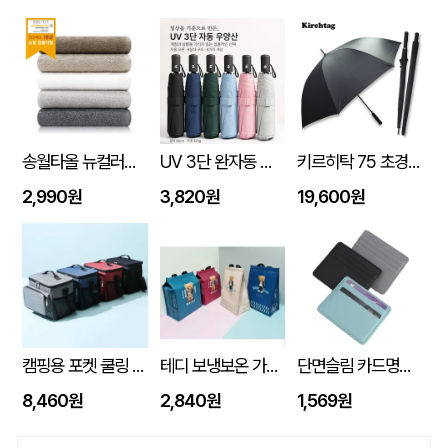
송월타올 뉴컬러무지 150g (30수/40*80cm)
UV 3단 완자동 양우산
키르히탁 75 초경량 올카본 UV 암막우산
2,990원
3,820원
19,600원
캠핑용 포켓 쿨링 300D PEVA 보냉 쿨링 방수백
테디 보냉보온 가방 10L (270x170x350mm)
단면슬림 카드명함지갑
8,460원
2,840원
1,569원