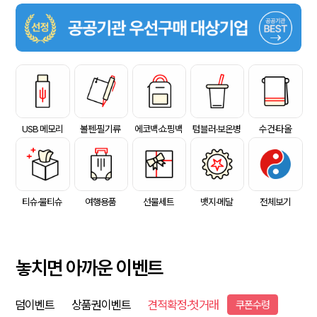
USB 메모리
볼펜·필기류
에코백·쇼핑백
텀블러·보온병
수건·타올
티슈·물티슈
여행용품
선물세트
뱃지·메달
전체보기
놓치면 아까운 이벤트
덤이벤트
상품권이벤트
견적확정·첫거래
쿠폰수령