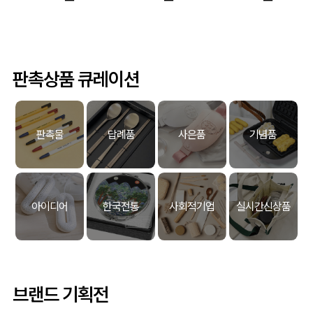
판촉상품 큐레이션
판촉물
답례품
사은품
기념품
아이디어
한국전통
사회적기업
실시간신상품
브랜드 기획전