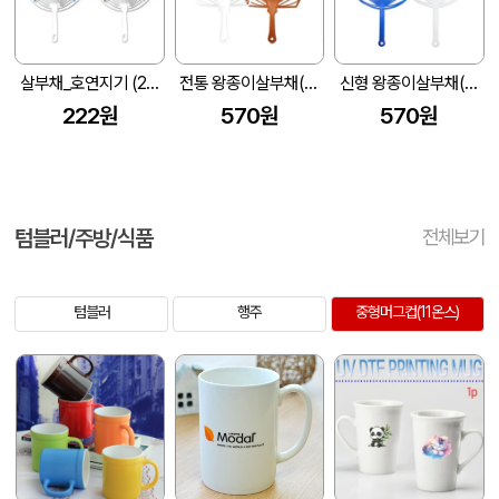
살부채_호연지기 (220 X 170 mm (0.6t))
전통 왕종이살부채(일반) (270*252mm)
신형 왕종이살부채(일반) (280*274mm)
222원
570원
570원
텀블러/주방/식품
전체보기
텀블러
행주
중형머그컵(11온스)