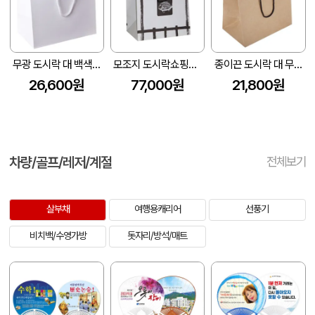
무광 도시락 대 백색 (265x165x255mm)(1묶음: 50개)
모조지 도시락쇼핑백 생선 (1묶음-200EA)(260x170x270mm)
종이끈 도시락 대 무지 (265×165×255mm) (1묶음: 50개)
26,600원
77,000원
21,800원
차량/골프/레저/계절
전체보기
살부채
여행용캐리어
선풍기
비치백/수영가방
돗자리/방석/매트