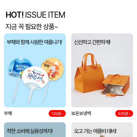
HOT!
ISSUE ITEM
사각니들펜(0.7)
이OO
08-07
지금 꼭 필요한 상품~
브리온 아이스큐브 2세대 여름 아이스 넥밴드 쿨러
채OO
08-07
부채와 함께 시원한 여름나기!
신선하고 간편하게!
[26년 설]CJ 스마트초이스 L호
전OO
08-07
접이식 장바구니 포켓가방 3종 1P
김OO
08-07
[주문제작] 에코백 맞춤 제작 서비스
담OO
08-07
반달팬시자루부채(원형) (150Ø,160Ø,170Ø,180Ø,190Ø)
노OO
08-07
원형 팬시 (2컬러) 부채 (150∅~190∅)
부채
보온보냉백
노OO
08-07
128원~
825원~
원형 로고긴팬시 (백색자루) 부채
노OO
08-07
착한 소비에 실용성까지!
오고 가는 여름비 대비!