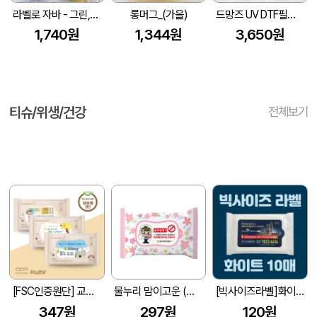
라벨로 자바 - 그린,블루,브라운,오렌지,레드,옐로우 355ml (85X95mm)
롱머그_(가을)
드망즈 UV DTF필름인쇄머그_시어프
1,740원
1,344원
3,650원
티슈/위생/건강
전체보기
[FSC인증원단] 교회전도 3종 생분해 물티슈 10매(엠보싱)
물누리 맘이고운 (무광) 물티슈 25매/30매/35매
[빅사이즈라벨]화이트 물티슈 10매 (145*90mm)
347원
297원
120원