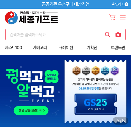
공공기관 우선구매 대상기업
확인하기
검색어를 입력해주세요.
베스트100
카테고리
큐레이션
기획전
브랜드관
6
/
8