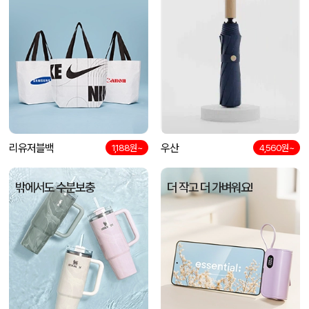
리유저블백
우산
1,188원~
4,560원~
밖에서도 수분보충
더 작고 더 가벼워요!