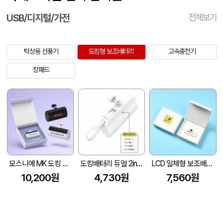
USB/디지털/가전
전체보기
탁상용 선풍기
도킹형 보조배터리
고속충전기
장패드
모스니에 MK 도킹 보조배터리 5000mAh 자석싸바리케이스
도킹배터리 듀얼 2in1 보조배터리 c타입 8핀 동시충전 선택 도킹형배터리 3500mAh d006
LCD 일체형 보조배터리 5000mAh+자석싸바리
10,200원
4,730원
7,560원