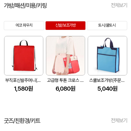
가방/패션/미용/키링
전체보기
에코 파우치
신발/보조가방
토시/쿨토시
부직포신발주머니(주문제작) (290*360mm)
고급형 투톤 크로스 보조가방 (280*340*100mm)
스쿨보조가방(주문제작) (280*320*90mm)
1,580원
6,080원
5,040원
굿즈/친환경/키트
전체보기