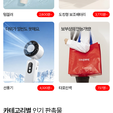
텀블러
도킹형 보조배터리
2,800원~
3,770원~
더위가 얼씬도 못해요.
보부상의 만능가방!
선풍기
타포린백
4,320원~
727원~
카테고리별
인기 판촉물