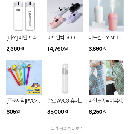
[바쏘] 메탈 트라이탄 보틀 500ml
아트일렉 5000mAh 도킹형 보조 배터리
이노젠 I-mist Tumbler 미니가습기 420ml
2,360
14,760
3,890
원
원
원
스탠다드 에코백 (350x100x370mm)
이OO
08-07
[주문제작]PVC캐릭터 디오네캔디볼펜(2D)
알로 AVC3 휴대용 3in1 에어건 핸디 차량용 무선청소기
마일드똑딱이극세사담요
[친환경인증] R-PET 고밀도 리유저블백 (검정내피/170g)(S~XL)
정OO
08-07
605
35,000
8,250
원
원
원
쓰리웨이 캔버스 크로스백 (330x40x380mm)
울OO
08-07
특가 판촉물 더보기