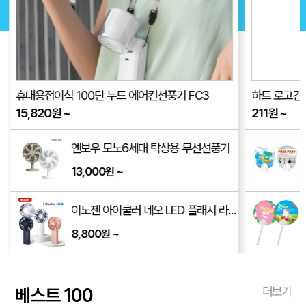
휴대용접이식 100단 누드 에어컨선풍기 FC3
하트 로고긴팬
15,820
원
~
211
원
~
엔보우 모노6세대 탁상용 무선선풍기
13,000
~
원
이노젠 아이쿨러 네오 LED 플래시 라이트 겸용 휴대용 선풍기 INOZEN i-cooler NEO
8,800
~
원
베스트 100
더보기