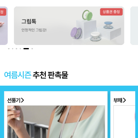
더보기 〉
여름시즌
추천 판촉물
선풍기
부채