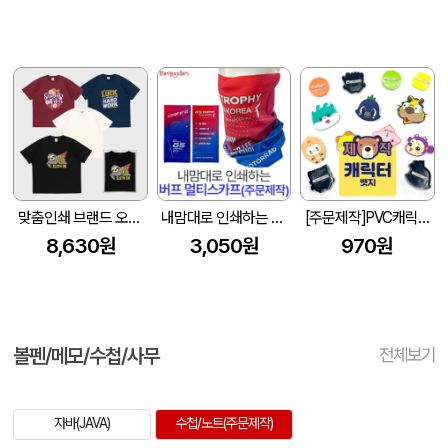
맞춤인쇄 브랜드 오버핏 반팔티셔츠
내맘대로 인쇄하는 버프 멀티스카프(주문제작)
[주문제작]PVC캐릭터 뱃지 (50mm이내)
8,630원
3,050원
970원
볼펜/메모/수첩/사무
전체보기
자바(JAVA)
수첩/노트(주문제작)