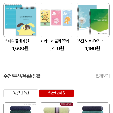
스터디 플래너 (최고급형/25절/150*210mm)
카카오 러블리 PP커버 스프링수첩
16절 노트 (Fn2 고급형/주문제작)
1,600원
1,410원
1,190원
수건/우산/욕실/생활
전체보기
3단/5단우산
일반세면타올