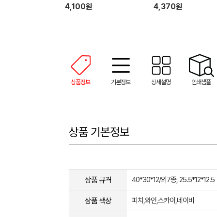
4,100원
4,370원
상품정보
기본정보
상세설명
인쇄샘플
상품 기본정보
상품 규격
40*30*12/외7종, 25.5*12*12.5
상품 색상
피치,와인,스카이,네이비