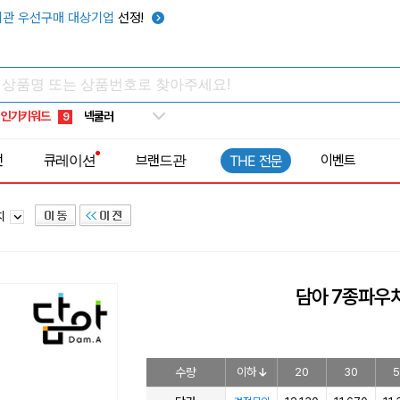
키캡
5
관 우선구매 대상기업
선정!
우산
6
텀블러
7
쿨토시
8
인기키워드
넥쿨러
9
타포린가방
10
전
큐레이션
브랜드관
이벤트
THE 전문
선풍기
1
치
담아 7종파우
수량
이하
20
30
5