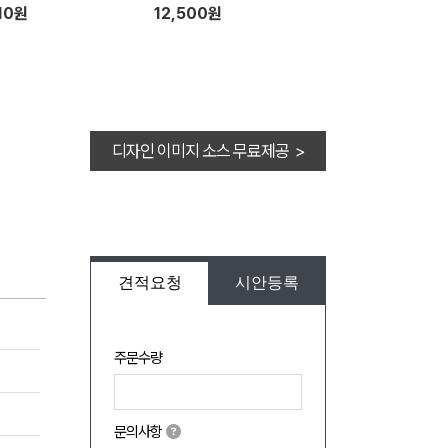
10원
12,500원
디자인 이미지 소스 무료제공 >
견적요청
시안등록
주문수량
문의사항