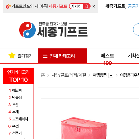
×
세종기프트,
공공기
기프트인포
의 새 이름!
세종기프트
자세히
베스트
기획
전체 카테고리
즐겨찾기
100
인기카테고리
홈
차량/골프/레저/계절
여행용품
여행용파우
TOP 10
1
에코백
2
텀블러
3
우산
4
부채
5
보조배터리
6
수건
7
선풍기