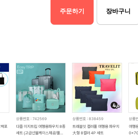
주문하기
장바구니
상품번호 : 742569
상품번호 : 838459
상품번
코백포
다즐 이지트립 여행용파우치 8종
트래블잇 컬러풀 여행용 파우치
여행용
세트 (고급선물케이스제공/풀칼
大형 8컬러 4P 세트
0x7