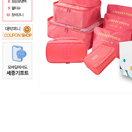
8
보온보냉백
9
물티슈
10
장바구니
대박머니
₩
COUPON
SHOP
모바일에서도
세종기프트