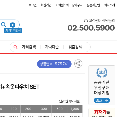
로그인
회원가입
비회원조회
장바구니
질문과답변
회사소개
고객센터 상담문의
02.500.5900
AI 이미지 검색
가격검색
가나다순
맞춤검색
575741
상품번호
공공기관
치+속옷파우치 SET
우선구매
대상기업
BEST →
단위: 원 부가세별도
0
100
200
300
500
1,000
최저가
를