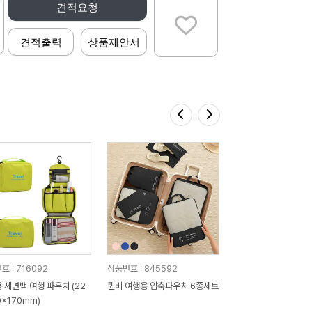
견적요청
견적출력
상품제안서
호 : 716092
상품번호 : 845592
 세면백 여행 파우치 (22
퀸비 여행용 압축파우치 6종세트
0x170mm)