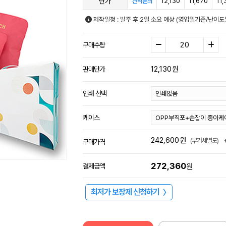
단가
12,130
11,670
11,
견적문의
제작일정 : 발주 후 2일 소요 예상 (영업일기준/난이도
구매수량
12,130
원
판매단가
인쇄 선택
케이스
242,600
원
(부가세별도)
구매가격
272,360
결제금액
원
최저가 보장제 신청하기
〉