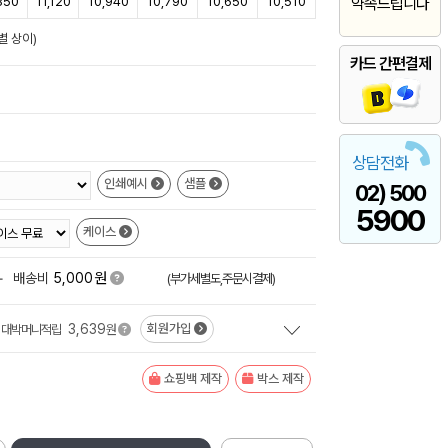
350
11,120
10,940
10,790
10,650
10,510
약속드립니다
별 상이)
카드 간편결제
상담전화
인쇄예시
샘플
02) 500
5900
케이스
원
+
배송비
5,000
(부가세별도,주문시결제)
3,639
회원가입
대박머니적립
원
쇼핑백 제작
박스 제작