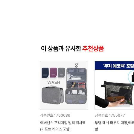
이 상품과 유사한
추천상품
상품번호 : 763086
상품번호 : 755677
에버센스 프리미엄 멀티 워시백
투명 메쉬 파우치 대형,에
(기프트 케이스 포함)
함