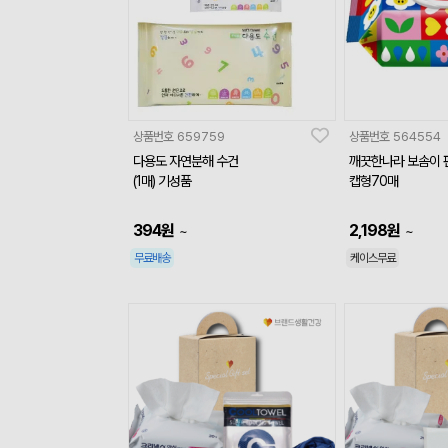
상품번호
659759
상품번호
564554
다용도 자연분해 수건
깨끗한나라 보솜이 
(1매) 기성품
캡형70매
394
원
2,198
원
~
~
무료배송
케이스무료