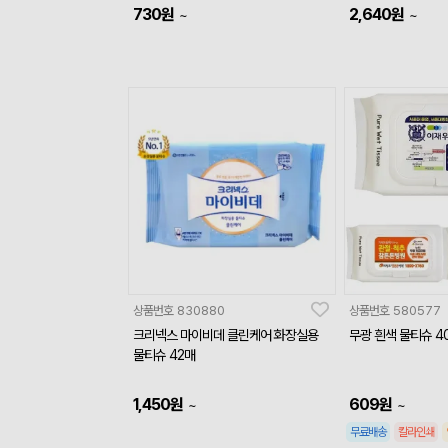
730
원
2,640
원
~
~
상품번호
830880
상품번호
580577
크리넥스 마이비데 클린케어 화장실용
무광 흰색 물티슈 40
물티슈 42매
1,450
원
609
원
~
~
무료배송
칼라인쇄