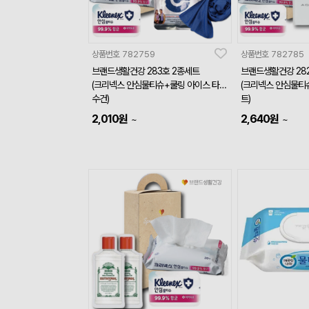
상품번호
782759
상품번호
782785
브랜드생활건강 283호 2종세트
브랜드생활건강 28
(크리넥스 안심물티슈+쿨링 아이스 타올
(크리넥스 안심물티
수건)
트)
2,010
원
2,640
원
~
~