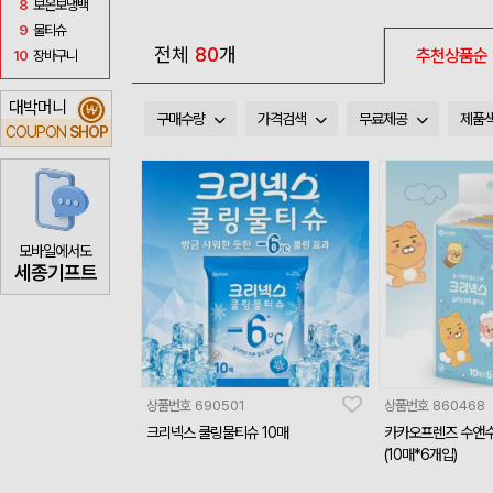
8
보온보냉백
9
물티슈
전체
80
개
추천상품순
10
장바구니
대박머니
₩
구매수량
가격검색
무료제공
제품
COUPON
SHOP
모바일에서도
세종기프트
상품번호
690501
상품번호
860468
크리넥스 쿨링물티슈 10매
카카오프렌즈 수앤수
(10매*6개입)