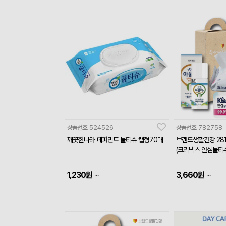
상품번호
524526
상품번호
782758
깨끗한나라 페퍼민트 물티슈 캡형70매
브랜드생활건강 28
(크리넥스 안심물티
1,230
원
3,660
원
~
~