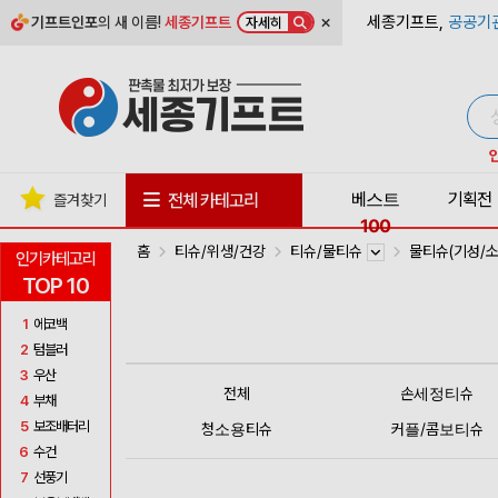
×
세종기프트,
공공기
기프트인포
의 새 이름!
세종기프트
자세히
베스트
기획전
전체 카테고리
즐겨찾기
100
홈
티슈/위생/건강
티슈/물티슈
물티슈(기성/
인기카테고리
TOP 10
1
에코백
2
텀블러
3
우산
전체
손세정티슈
4
부채
5
보조배터리
청소용티슈
커플/콤보티슈
6
수건
7
선풍기