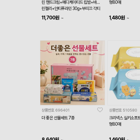
린 핸드크림+메디케이티드 립밤+바세
형80매
린젤리+안티푸라민 30g+부띠끄 각티
슈+빅사이즈 물티슈)
11,700
원
1,480
원
~
~
상품번호
696401
상품번호
510580
더 좋은 선물세트 7종
크리넥스 실키소프트
형80매
8,640
원
1,460
원
~
~