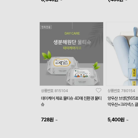
상품번호
815104
상품번호
780154
데이케어 제로 물티슈 40매 친환경 물티
양우산 브생건165호
슈
막우산+크리넥스 클
728
원
5,400
원
~
~