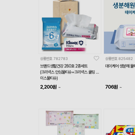
상품번호
782783
상품번호
825482
브랜드생활건강 280호 2종세트
데이케어 생분해 물티
(크리넥스 안심물티슈+크리넥스 쿨링 아
이스물티슈)
2,200
원
706
원
~
~