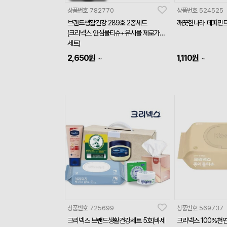
상품번호
782770
상품번호
524525
브랜드생활건강 289호 2종세트
깨끗한나라 페퍼민트
(크리넥스 안심물티슈+유시몰 제로가글
세트)
2,650
원
1,110
원
~
~
상품번호
725699
상품번호
569737
크리넥스 브랜드생활건강세트 5호(바세
크리넥스 100%천