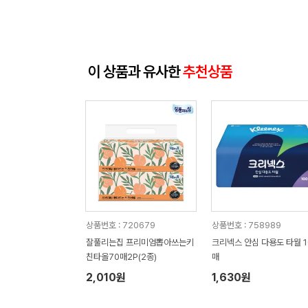
이 상품과 유사한
추천상품
상품번호 : 720679
상품번호 : 758989
잘풀리는집 프리미엄뽑아쓰는키
크리넥스 안심 다용도 타월 1
친타올70매2P(2종)
매
2,010원
1,630원