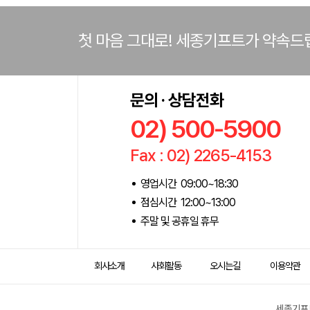
첫 마음 그대로! 세종기프트가 약속드
문의 · 상담전화
02) 500-5900
Fax : 02) 2265-4153
영업시간 09:00~18:30
점심시간 12:00~13:00
주말 및 공휴일 휴무
회사소개
사회활동
오시는길
이용약관
세종기프트