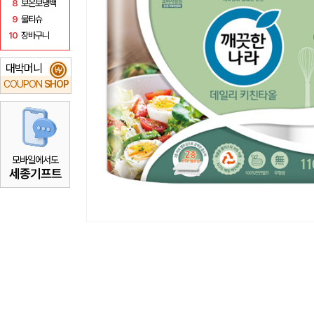
8
보온보냉백
9
물티슈
10
장바구니
대박머니
₩
COUPON
SHOP
모바일에서도
세종기프트