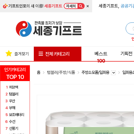
×
세종기프트,
공공기
기프트인포
의 새 이름!
세종기프트
자세히
베스트
기획전
전체 카테고리
즐겨찾기
100
인기카테고리
홈
텀블러/주방/식품
주방소모품/일회용
일회용
TOP 10
1
에코백
2
텀블러
3
우산
4
부채
5
보조배터리
6
수건
7
선풍기