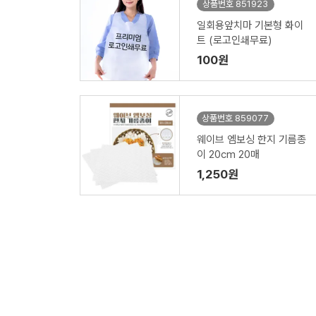
상품번호 851923
일회용앞치마 기본형 화이
트 (로고인쇄무료)
100원
상품번호 859077
웨이브 엠보싱 한지 기름종
이 20cm 20매
1,250원