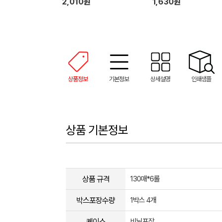
2,010원
1,630원
상품정보
기본정보
상세설명
인쇄샘플
상품 기본정보
상품 규격
130매*6롤
박스포장수량
1박스 4개
케이스
비닐포장