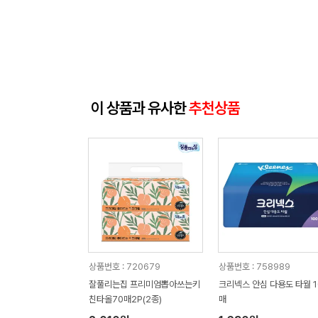
이 상품과 유사한
추천상품
상품번호 : 720679
상품번호 : 758989
잘풀리는집 프리미엄뽑아쓰는키
크리넥스 안심 다용도 타월 1
친타올70매2P(2종)
매