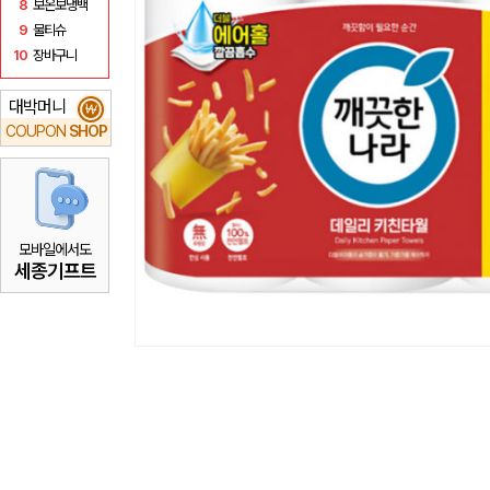
8
보온보냉백
9
물티슈
10
장바구니
대박머니
₩
COUPON
SHOP
모바일에서도
세종기프트