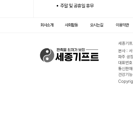
주말 및 공휴일 휴무
회사소개
사회활동
오시는길
이용약관
세종기프트
본사 : 
파주 공장
대표번호 :
통신판매신
건강기능식
Copyrig