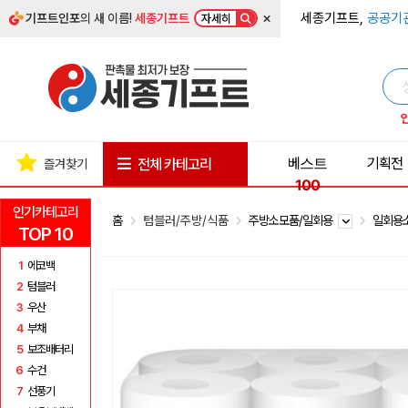
×
세종기프트,
공공기
기프트인포
의 새 이름!
세종기프트
자세히
베스트
기획전
전체 카테고리
즐겨찾기
100
인기카테고리
홈
텀블러/주방/식품
주방소모품/일회용
일회용
TOP 10
1
에코백
2
텀블러
3
우산
4
부채
5
보조배터리
6
수건
7
선풍기