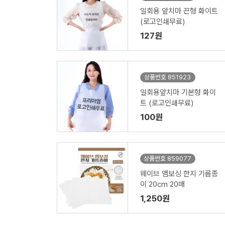
일회용 앞치마 끈형 화이트
(로고인쇄무료)
127원
상품번호 851923
일회용앞치마 기본형 화이
트 (로고인쇄무료)
100원
상품번호 859077
웨이브 엠보싱 한지 기름종
이 20cm 20매
1,250원