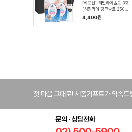
[베르겐] 히말라야솔트 3호
(히말라야 핑크솔트 250g
x2, 그라인더 180ml x 1)
4,400원
첫 마음 그대로! 세종기프트가 약속드
문의 · 상담전화
02) 500-5900