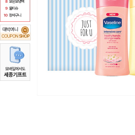
8
보온보냉백
9
물티슈
10
장바구니
대박머니
₩
COUPON
SHOP
모바일에서도
세종기프트