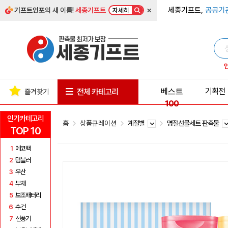
×
세종기프트,
공공기
기프트인포
의 새 이름!
세종기프트
자세히
베스트
기획전
전체 카테고리
즐겨찾기
100
인기카테고리
홈
상품큐레이션
계절별
명절선물세트 판촉물
TOP 10
1
에코백
2
텀블러
3
우산
4
부채
5
보조배터리
6
수건
7
선풍기