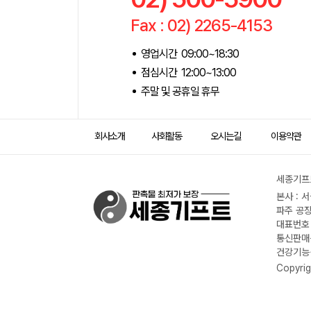
Fax : 02) 2265-4153
영업시간 09:00~18:30
점심시간 12:00~13:00
주말 및 공휴일 휴무
회사소개
사회활동
오시는길
이용약관
세종기프트
본사 : 
파주 공장
대표번호 :
통신판매신
건강기능식
Copyrig