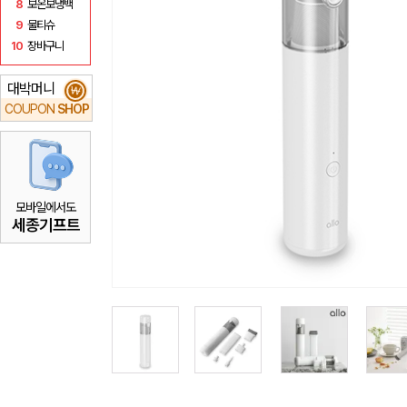
8
보온보냉백
9
물티슈
10
장바구니
대박머니
₩
COUPON
SHOP
모바일에서도
세종기프트