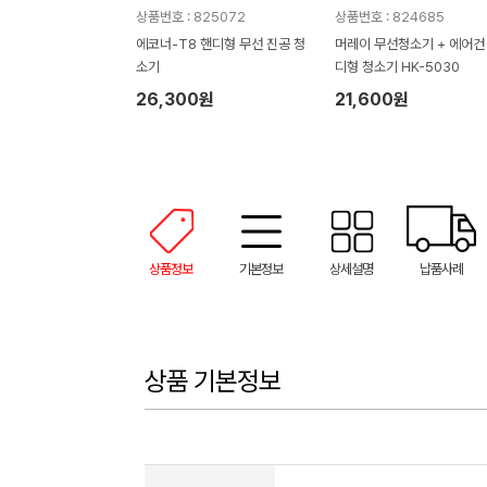
상품번호 : 825072
상품번호 : 824685
에코너-T8 핸디형 무선 진공 청
머레이 무선청소기 + 에어건
소기
디형 청소기 HK-5030
26,300원
21,600원
상품정보
기본정보
상세설명
납품사례
상품 기본정보