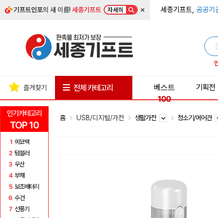
×
세종기프트,
공공기
기프트인포
의 새 이름!
세종기프트
자세히
베스트
기획전
전체 카테고리
즐겨찾기
100
인기카테고리
홈
USB/디지털/가전
생활가전
청소기/에어건
TOP 10
1
에코백
2
텀블러
3
우산
4
부채
5
보조배터리
6
수건
7
선풍기