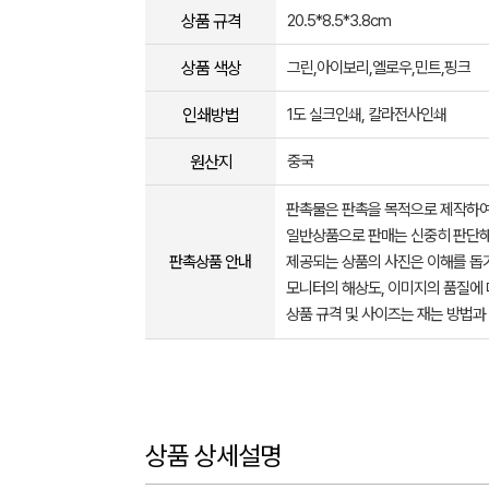
상품 규격
20.5*8.5*3.8cm
상품 색상
그린,아이보리,엘로우,민트,핑크
인쇄방법
1도 실크인쇄, 칼라전사인쇄
원산지
중국
판촉물은 판촉을 목적으로 제작하여
일반상품으로 판매는 신중히 판단해
판촉상품 안내
제공되는 상품의 사진은 이해를 
모니터의 해상도, 이미지의 품질에 
상품 규격 및 사이즈는 재는 방법과
상품 상세설명