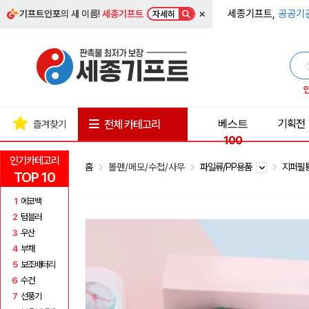
×
세종기프트,
공공기
기프트인포
의 새 이름!
세종기프트
자세히
베스트
기획전
전체 카테고리
즐겨찾기
100
인기카테고리
홈
볼펜/메모/수첩/사무
파일류/PP용품
지퍼필
TOP 10
1
에코백
2
텀블러
3
우산
4
부채
5
보조배터리
6
수건
7
선풍기