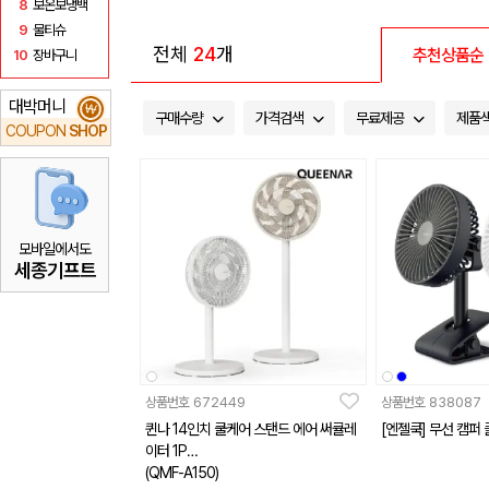
8
보온보냉백
9
물티슈
전체
24
개
추천상품순
10
장바구니
대박머니
₩
구매수량
가격검색
무료제공
제품
COUPON
SHOP
모바일에서도
세종기프트
상품번호
672449
상품번호
838087
퀸나 14인치 쿨케어 스탠드 에어 써큘레
[엔젤쿡] 무선 캠퍼
이터 1P
(QMF-A150)