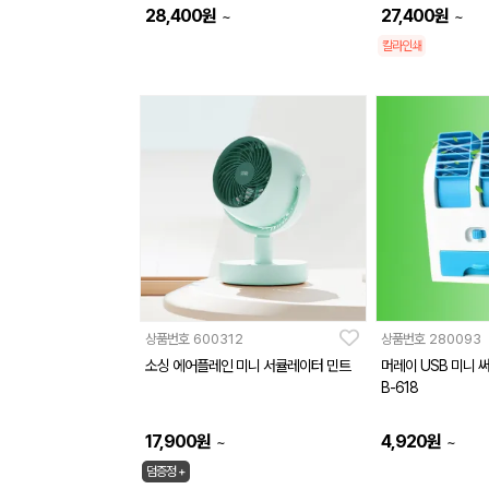
28,400
원
27,400
원
~
~
칼라인쇄
상품번호
600312
상품번호
280093
소싱 에어플레인 미니 서큘레이터 민트
머레이 USB 미니 
B-618
17,900
원
4,920
원
~
~
덤증정 +