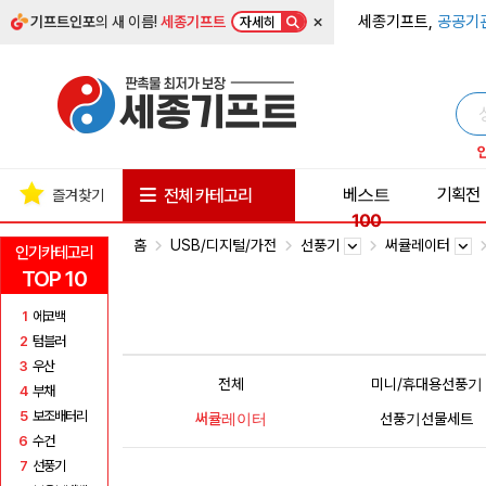
×
세종기프트,
공공기
기프트인포
의 새 이름!
세종기프트
자세히
베스트
기획전
전체 카테고리
즐겨찾기
100
홈
USB/디지털/가전
선풍기
써큘레이터
인기카테고리
TOP 10
1
에코백
2
텀블러
3
우산
전체
미니/휴대용선풍기
4
부채
5
보조배터리
써큘레이터
선풍기선물세트
6
수건
7
선풍기