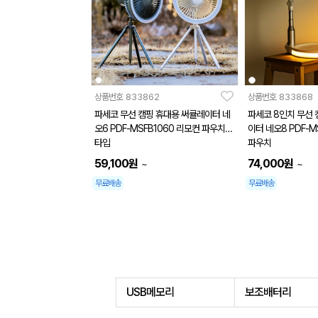
상품번호
833862
상품번호
833868
파세코 무선 캠핑 휴대용 써큘레이터 네
파세코 8인치 무선 
오6 PDF-MSFB1060 리모컨 파우치 C
이터 네오8 PDF-M
타입
파우치
59,100
원
74,000
원
~
~
무료배송
무료배송
USB메모리
보조배터리