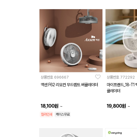
상품번호
696667
상품번호
772292
액센 F62 리모컨 무드램트 써큘레이터
마이프랜드_18-T1 
큘레이터
18,100
원
19,800
원
~
~
칼라인쇄
케이스무료