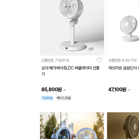
상품번호
738518
상품번호
838756
오아 메가에어 BLDC 써큘레이터 선풍
에브리빙 음성인식
기
85,800
원
47,100
원
~
~
무료배송
케이스무료