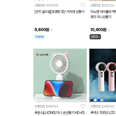
상품번호
859228
상품번호
839224
[굿즈 골드넬]초경량 3단 거치대 선풍기
이노젠 아이쿨러 맥
프리 미니선풍기
6,800
원
10,400
원
~
~
무료배송
덤증정 +
상품번호
848544
상품번호
849559
루온스(LUONS) 미니 손선풍기 HD-K3
루넥스 100단 LC