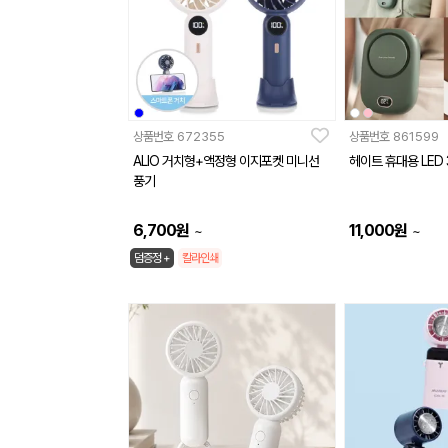
상품번호
672355
상품번호
861599
ALIO 거치형+액정형 이지포켓 미니선
헤이트 휴대용 LED
풍기
6,700
원
11,000
원
~
~
덤증정 +
칼라인쇄