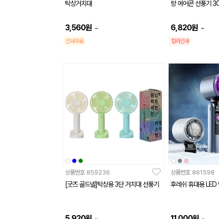
탁상거치대
량 에어콘 선풍기 3
3,560
원
6,820
원
~
~
인쇄무료
칼라인쇄
상품번호
859236
상품번호
861598
[굿즈 골드넬]탁상용 3단 거치대 선풍기
후레쉬 휴대용 LED
5,920
원
11,000
원
~
~