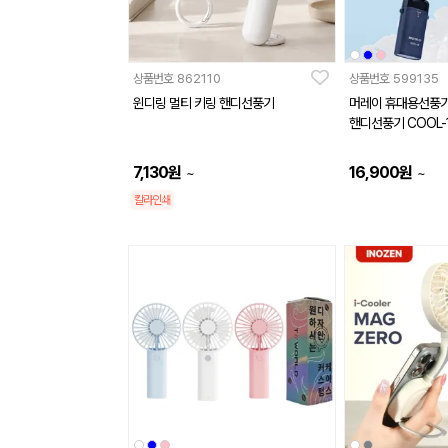
상품번호
862110
상품번호
599135
윈디링 멀티 키링 핸디선풍기
머레이 휴대용선풍기
핸디선풍기 COOL-
7,130
원
16,900
원
~
~
칼라인쇄