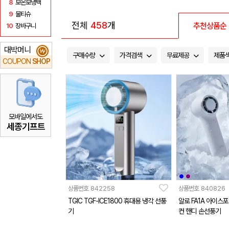
8
보온보냉백
9
물티슈
전체
458
개
추천상품순
10
장바구니
대박머니
₩
구매수량
가격검색
무료제공
제품
COUPON
SHOP
모바일에서도
세종기프트
상품번호
842258
상품번호
840826
TGIC TGF-ICE1800 휴대용 냉각 선풍
알로 FA1A 아이스
기
컨 핸디 손선풍기