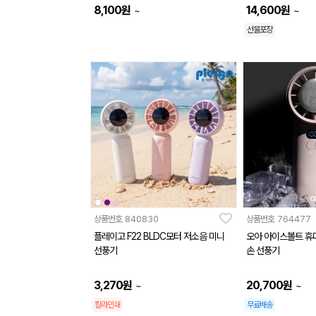
8,100
원
14,600
원
~
~
선물포장
상품번호
840830
상품번호
764477
플레이고 F22 BLDC모터 저소음 미니
오아 아이스볼트 휴
선풍기
손 선풍기
3,270
원
20,700
원
~
~
칼라인쇄
무료배송