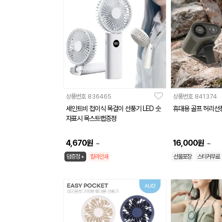
상품번호
836465
상품번호
841374
세인트비 접이식 목걸이 선풍기 LED 숫
휴대용 골프 허리선
자표시 목스트랩증정
4,670
원
16,000
원
~
~
덤증정 +
칼라인쇄
선물포장
스티커무료