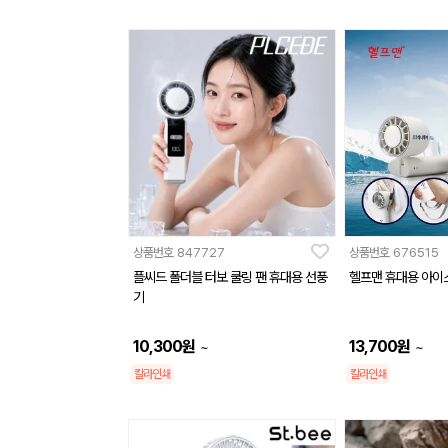
상품번호
847727
상품번호
676515
플씨드 폴더블 터보 쿨링 팬 휴대용 선풍
헬프맨 휴대용 아이
기
10,300
원
13,700
원
~
~
칼라인쇄
칼라인쇄