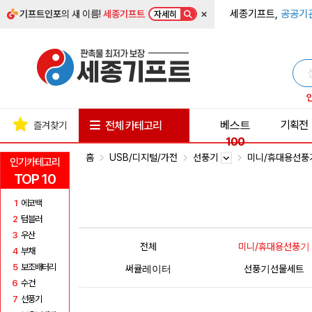
×
세종기프트,
공공기
기프트인포
의 새 이름!
세종기프트
자세히
베스트
기획전
전체 카테고리
즐겨찾기
100
홈
USB/디지털/가전
선풍기
미니/휴대용선
인기카테고리
TOP 10
1
에코백
2
텀블러
3
우산
전체
미니/휴대용선풍기
4
부채
5
보조배터리
써큘레이터
선풍기선물세트
6
수건
7
선풍기