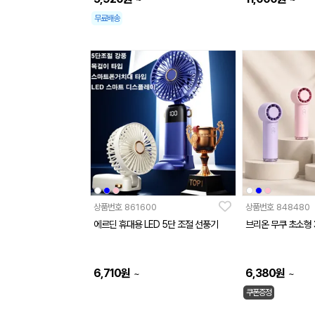
무료배송
상품번호
861600
상품번호
848480
에르딘 휴대용 LED 5단 조절 선풍기
브리온 무쿠 초소형 
6,710
원
6,380
원
~
~
쿠폰증정