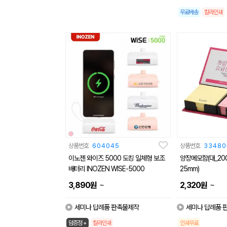
무료배송
칼라인쇄
상품번호
604045
상품번호
33480
이노젠 와이즈 5000 도킹 일체형 보조
양장메모함(대_200
배터리 INOZEN WISE-5000
25mm)
~
~
3,890
원
2,320
원
세미나 답례품 판촉물제작
세미나 답례품 
덤증정 +
칼라인쇄
인쇄무료