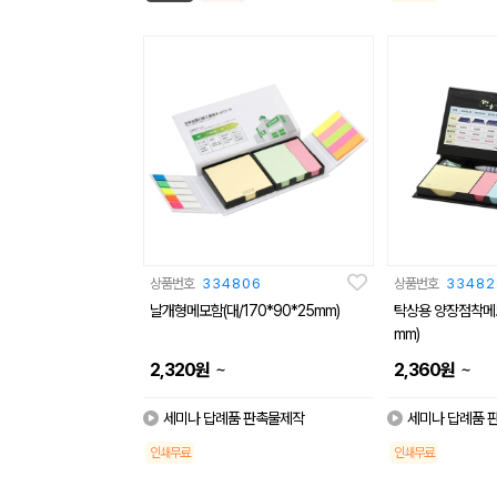
상품번호
334806
상품번호
33482
날개형메모함(대/170*90*25mm)
탁상용 양장점착메모함
mm)
~
~
2,320
원
2,360
원
세미나 답례품 판촉물제작
세미나 답례품 
인쇄무료
인쇄무료