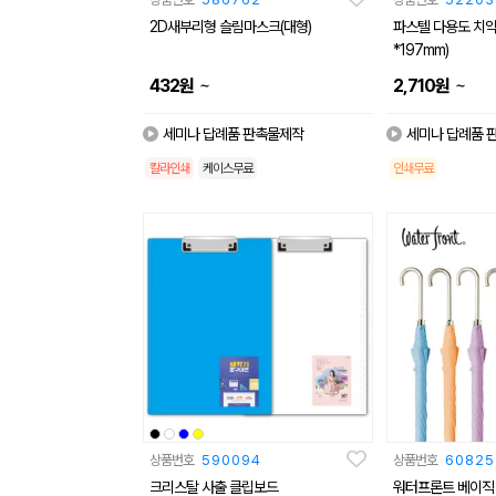
2D새부리형 슬림마스크(대형)
파스텔 다용도 치약
*197mm)
~
~
432
원
2,710
원
세미나 답례품 판촉물제작
세미나 답례품 
칼라인쇄
케이스무료
인쇄무료
상품번호
590094
상품번호
60825
크리스탈 사출 클립보드
워터프론트 베이직 