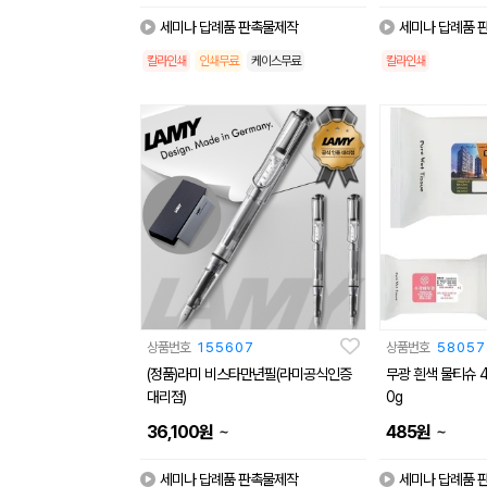
세미나 답례품 판촉물제작
세미나 답례품 
칼라인쇄
인쇄무료
케이스무료
칼라인쇄
상품번호
155607
상품번호
58057
(정품)라미 비스타만년필(라미공식인증
무광 흰색 물티슈 4
대리점)
0g
~
~
36,100
원
485
원
세미나 답례품 판촉물제작
세미나 답례품 