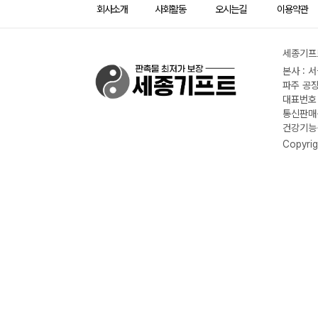
회사소개
사회활동
오시는길
이용약관
세종기프트
본사 : 
파주 공장
대표번호 :
통신판매신
건강기능식
Copyrig