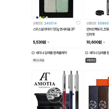
상품번호
240014
상품번호
55865
스위스밀리터리 120g 면사타올 2P
언박싱팩토리_전동 
인따개
~
~
5,530
원
10,600
원
세미나 답례품 판촉물제작
세미나 답례품 
케이스무료
쿠폰증정