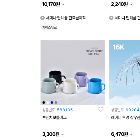
~
~
10,170
원
2,240
원
세미나 답례품 판촉물제작
세미나 답례품 
케이스무료
상품번호
588135
상품번호
60284
프렌치보틀머그
레이디 투명 장우산
~
~
3,300
원
6,470
원