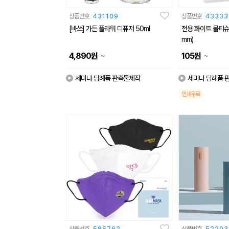
상품번호
431109
상품번호
43333
[바쏘] 가든 플라워 디퓨저 50ml
전용 화이트 물티슈 (1
mm)
~
~
4,890
원
105
원
세미나 답례품 판촉물제작
세미나 답례품 
인쇄무료
상품번호
586762
상품번호
52203