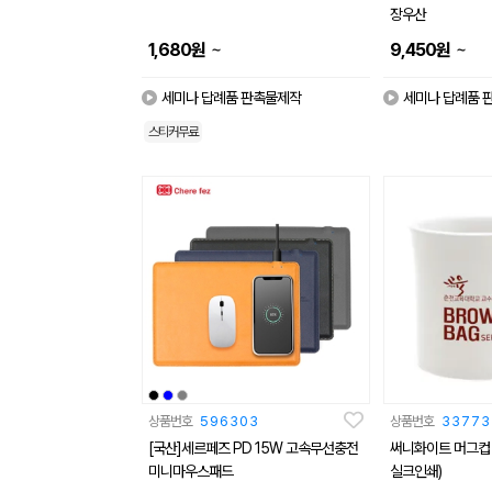
장우산
~
~
1,680
원
9,450
원
세미나 답례품 판촉물제작
세미나 답례품 
스티커무료
상품번호
596303
상품번호
33773
[국산]세르페즈 PD 15W 고속무선충전
써니화이트 머그컵 3
미니마우스패드
실크인쇄)