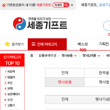
×
세종기프트,
공공기
기프트인포
의 새 이름!
세종기프트
자세히
베스트
기획전
전체 카테고리
즐겨찾기
100
홈
상품큐레이션
행사용품
행사답례품
세
인기카테고리
TOP 10
1
에코백
전체
판촉물
2
텀블러
행사용품
행사별
3
우산
4
부채
5
보조배터리
전체
행사기념
6
수건
7
선풍기