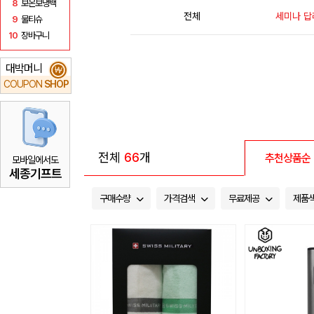
8
보온보냉백
전체
세미나 답
9
물티슈
10
장바구니
대박머니
₩
COUPON
SHOP
전체
66
개
추천상품순
모바일에서도
세종기프트
구매수량
가격검색
무료제공
제품