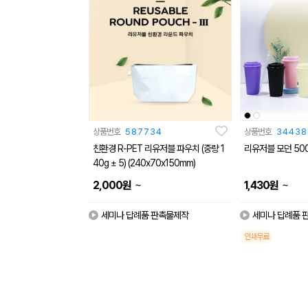
상품번호
587734
상품번호
34438
친환경 R-PET 리유저블 파우치 (중량 1
리유저블 모던 500
40g ± 5) (240x70x150mm)
~
~
2,000
원
1,430
원
세미나 답례품 판촉물제작
세미나 답례품 
인쇄무료