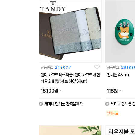
상품번호
248037
상품번호
29188
탠디 바코드 바스타올+탠디 바코드 세면
핀버튼 48mm
타올 2매 종합세트 (40*80cm)
~
~
18,100
원
118
원
세미나 답례품 판촉물제작
세미나 답례품 
인쇄무료