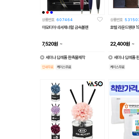
상품번호
607464
상품번호
53150
아모티아 네셔제너럴 금속볼펜
호텔 라운드땡큐 190
~
~
7,520
원
22,400
원
세미나 답례품 판촉물제작
세미나 답례품 
인쇄무료
케이스무료
케이스무료