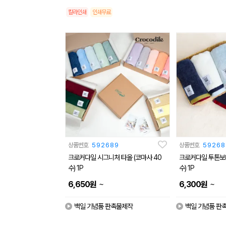
칼라인쇄
인쇄무료
상품번호
592689
상품번호
59268
크로커다일 시그니처 타올 (코마사 40
크로커다일 투톤보다
수) 1P
수) 1P
~
~
6,650
원
6,300
원
백일 기념품 판촉물제작
백일 기념품 판