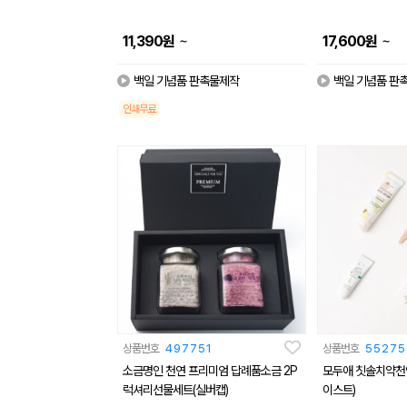
~
~
11,390
원
17,600
원
백일 기념품 판촉물제작
백일 기념품 판
인쇄무료
상품번호
497751
상품번호
55275
소금명인 천연 프리미엄 답례품소금 2P
모두애 칫솔치약천연
럭셔리선물세트(실버캡)
이스트)