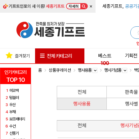
×
세종기프트,
공공기
기프트인포
의 새 이름!
세종기프트
자세히
베스트
기획전
전체 카테고리
즐겨찾기
100
홈
상품큐레이션
행사용품
행사기념품
백
인기카테고리
TOP 10
1
에코백
전체
판촉물
2
텀블러
행사용품
행사별
3
우산
4
부채
5
보조배터리
전체
행사기념
6
수건
7
선풍기