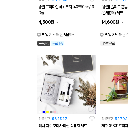
송월 프리미엄 헤비무지 (40*80cm/19
[송월] 솔리드 혼
0g)
(손세정제) 세트
~
~
4,500
원
14,600
원
백일 기념품 판촉물제작
백일 기념품 판
쿠폰증정
무료배송
라벨지무료
상품번호
564547
상품번호
58793
태나 자수 코마사 타월 디퓨저 세트
제주 청 3종 프리