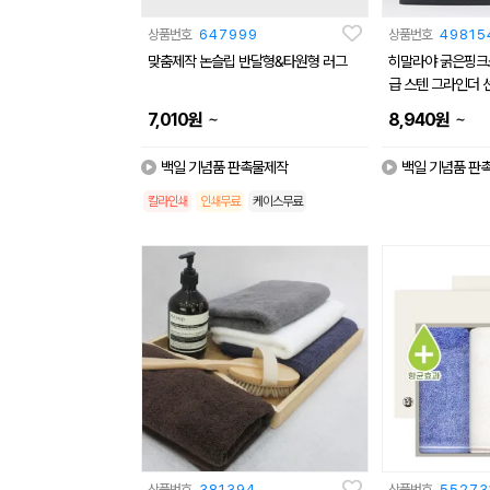
상품번호
647999
상품번호
49815
맞춤제작 논슬립 반달형&타원형 러그
히말라야 굵은핑크
급 스텐 그라인더 
~
~
7,010
원
8,940
원
백일 기념품 판촉물제작
백일 기념품 판
칼라인쇄
인쇄무료
케이스무료
상품번호
381394
상품번호
55273