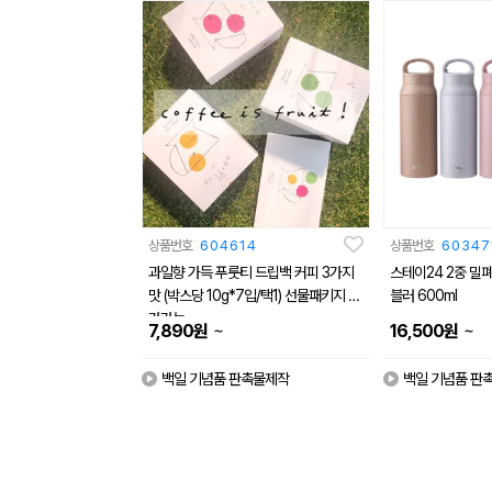
상품번호
604614
상품번호
60347
과일향 가득 푸룻티 드립백 커피 3가지
스테이24 2중 밀
맛 (박스당 10g*7입/택1) 선물패키지 추
블러 600ml
가가능
~
~
7,890
원
16,500
원
백일 기념품 판촉물제작
백일 기념품 판