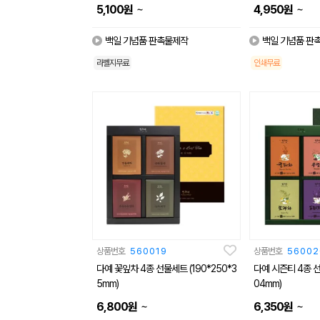
~
~
5,100
원
4,950
원
백일 기념품 판촉물제작
백일 기념품 판
라벨지무료
인쇄무료
상품번호
560019
상품번호
56002
다예 꽃잎차 4종 선물세트 (190*250*3
다예 시즌티 4종 선
5mm)
04mm)
~
~
6,800
원
6,350
원