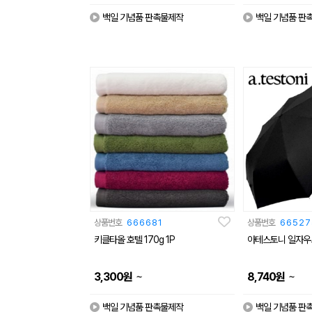
백일 기념품 판촉물제작
백일 기념품 판
상품번호
666681
상품번호
66527
키클타올 호텔 170g 1P
아테스토니 일자우
~
~
3,300
원
8,740
원
백일 기념품 판촉물제작
백일 기념품 판