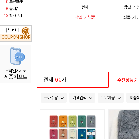
8
보온보냉백
전체
생일 기
9
물티슈
10
장바구니
백일 기념품
첫돌 기
대박머니
₩
COUPON
SHOP
모바일에서도
세종기프트
전체
60
개
추천상품순
구매수량
가격검색
무료제공
제품