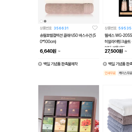
상품번호
356631
상품번호
59535
송월호텔컬렉션 클래식50 바스수건 (5
웰세스 WG-205
0*100cm)
히말라야핑크솔트 
인더 선물세트
~
~
6,640
원
27,500
원
백일 기념품 판촉물제작
백일 기념품 판
인쇄무료
케이스무료