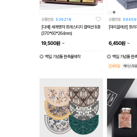
상품번호
536218
상품번호
56459
[다예] 세계명차 프레스티지 컬렉션 8종
[마리끌레르] 프리미
(370*60*264mm)
~
~
19,500
원
6,450
원
백일 기념품 판촉물제작
백일 기념품 판
인쇄무료
케이스무료