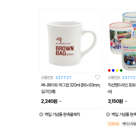
상품번호
337737
상품번호
33772
써니화이트 머그컵 320ml (86×93mm,
직선핸드라인 포토머그
실크인쇄)
m)
~
~
2,240
원
3,150
원
백일 기념품 판촉물제작
백일 기념품 판
인쇄무료
케이스무료