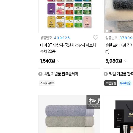
상품번호
439226
상품번호
37809
다예 8T 단상자-국산차 건강차 허브차
송월 프리미엄 격자 
홍차 20종
m)
~
~
1,540
원
5,980
원
백일 기념품 판촉물제작
백일 기념품 판
스티커무료
쿠폰증정
무료배송