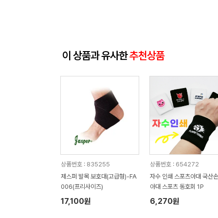
이 상품과 유사한
추천상품
상품번호 : 835255
상품번호 : 654272
제스퍼 발목 보호대(고급형)-FA
자수 인쇄 스포츠아대 국산
006(프리사이즈)
아대 스포츠 동호회 1P
17,100원
6,270원