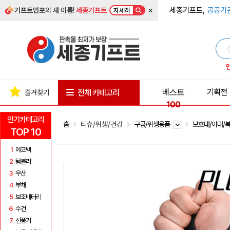
×
세종기프트,
공공기
기프트인포
의 새 이름!
세종기프트
자세히
베스트
기획전
전체 카테고리
즐겨찾기
100
인기카테고리
홈
티슈/위생/건강
구급/위생용품
보호대/아대/
TOP 10
1
에코백
2
텀블러
3
우산
4
부채
5
보조배터리
6
수건
7
선풍기