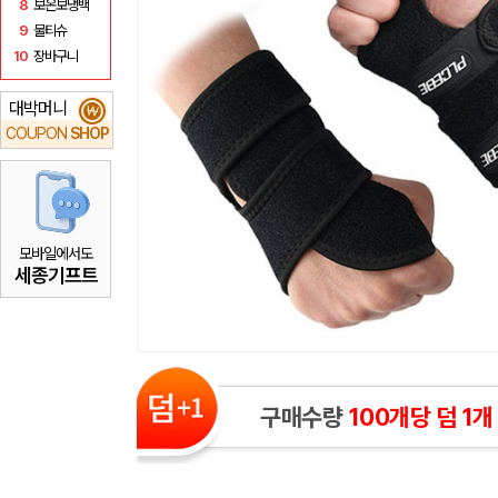
8
보온보냉백
9
물티슈
10
장바구니
대박머니
₩
COUPON
SHOP
모바일에서도
세종기프트
구매수량
100개당 덤 1개