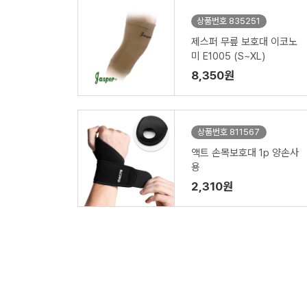
상품번호 835251
제스퍼 무릎 보호대 이코노
미 E1005 (S~XL)
8,350원
상품번호 811567
액트 손목보호대 1p 양손사
용
2,310원