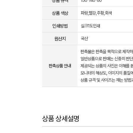
상품 규격
150*140*60
상품 색상
파랑,빨강,주황,회색
인쇄방법
실크1도인쇄
원산지
국산
판촉물은 판촉을 목적으로 제작하
일반상품으로 판매는 신중히 판단
판촉상품 안내
제공되는 상품의 사진은 이해를 
모니터의 해상도, 이미지의 품질에
상품 규격 및 사이즈는 재는 방법
상품 상세설명