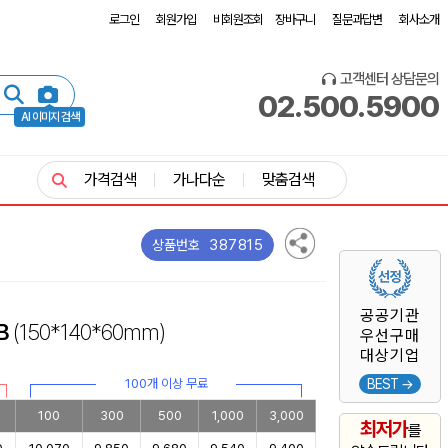
로그인
회원가입
비회원조회
장바구니
질문과답변
회사소개
고객센터 상담문의
02.500.5900
AI 이미지 검색
가격검색
가나다순
맞춤검색
387815
상품번호
공공기관
B
(150*140*60mm)
우선구매
대상기업
100개 이상 무료
BEST →
100
300
500
1,000
3,000
최저가
를