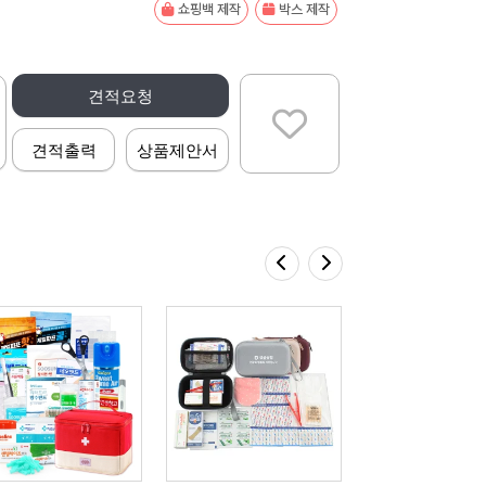
쇼핑백 제작
박스 제작
견적요청
견적출력
상품제안서