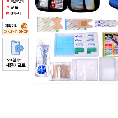
8
보온보냉백
9
물티슈
10
장바구니
대박머니
₩
COUPON
SHOP
모바일에서도
세종기프트