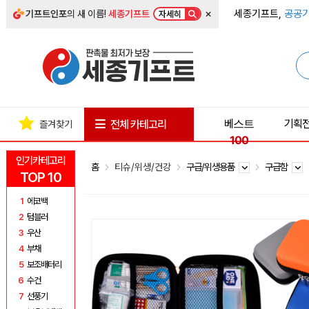
×
세종기프트,
공공기
기프트인포
의 새 이름!
세종기프트
자세히
베스트
기획
전체 카테고리
즐겨찾기
100
인기카테고리
홈
티슈/위생/건강
구급/위생용품
구급함
TOP 10
1
에코백
2
텀블러
3
우산
4
부채
5
보조배터리
6
수건
7
선풍기