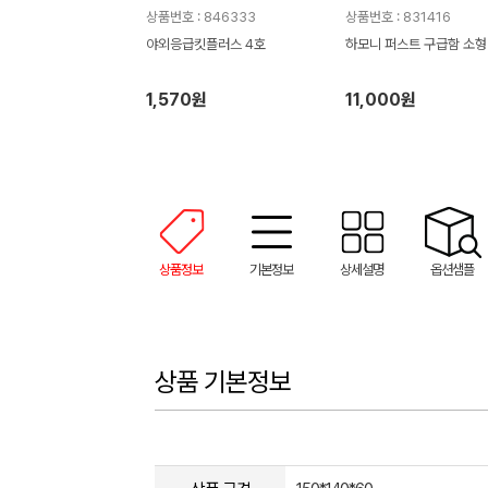
상품번호 : 846333
상품번호 : 831416
야외응급킷플러스 4호
하모니 퍼스트 구급함 소형
1,570원
11,000원
상품정보
기본정보
상세설명
옵션샘플
상품 기본정보