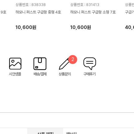
상품번호 : 838338
상품번호 : 831413
상품번
 9호
하모니 퍼스트 구급함 중형 4호
하모니 퍼스트 구급함 소형 7호
구급가
10,600원
10,600원
40
2
시안샘플
배송/결제
상품문의
구매후기