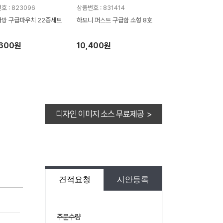
호 : 823096
상품번호 : 831414
방 구급파우치 22종세트
하모니 퍼스트 구급함 소형 8호
,600원
10,400원
디자인 이미지 소스 무료제공 >
견적요청
시안등록
주문수량