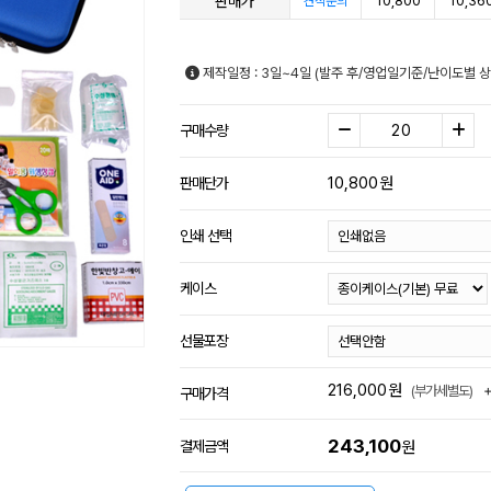
판매가
10,800
10,36
견적문의
제작일정 : 3일~4일 (발주 후/영업일기준/난이도별 상
구매수량
10,800
원
판매단가
인쇄 선택
케이스
선물포장
216,000
원
(부가세별도)
구매가격
243,100
결제금액
원