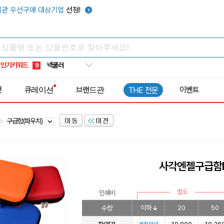
키캡
5
관 우선구매 대상기업
선정!
우산
6
텀블러
7
쿨토시
8
인기키워드
넥쿨러
9
타포린가방
10
전
큐레이션
브랜드관
이벤트
THE 전문
선풍기
1
구급함(파우치)
사각엔젤구급함
별도
인쇄비
수량
이하
20
50