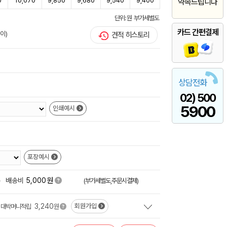
0
10,070
9,850
9,680
9,540
9,400
약속드립니다
단위: 원 부가세별도
카드 간편결제
이)
견적 히스토리
상담전화
02) 500
5900
인쇄예시
포장예시
원
+
배송비
5,000
(부가세별도,주문시결제)
3,240
회원가입
대박머니적립
원